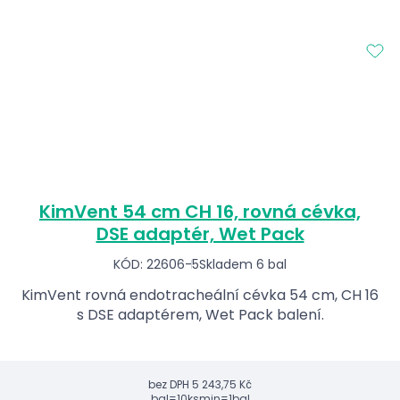
KimVent 54 cm CH 16, rovná cévka,
DSE adaptér, Wet Pack
KÓD: 22606-5
Skladem 6 bal
KimVent rovná endotracheální cévka 54 cm, CH 16
s DSE adaptérem, Wet Pack balení.
bez DPH
5 243,75 Kč
bal=10ks
min=1bal