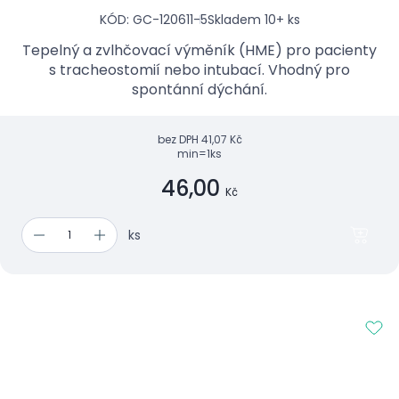
KÓD: GC-120611-5
Skladem 10+ ks
Tepelný a zvlhčovací výměník (HME) pro pacienty
s tracheostomií nebo intubací. Vhodný pro
spontánní dýchání.
bez DPH
41,07 Kč
min=1ks
46,00
Kč
ks