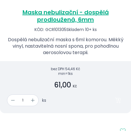
Maska nebulizační - dospělá
prodloužená, 6mm
KÓD: GCR101305
Skladem 10+ ks
Dospělá nebulizační maska s 6ml komorou. Měkký
vinyl, nastavitelná nosní spona, pro pohodlnou
aerosolovou terapii.
bez DPH
54,46 Kč
min=1ks
61,00
Kč
ks