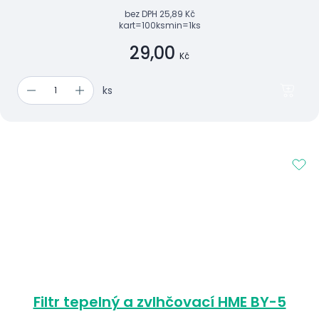
bez DPH
25,89 Kč
kart=100ks
min=1ks
29,00
Kč
ks
Filtr tepelný a zvlhčovací HME BY-5