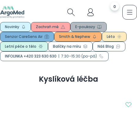
0
Novinky
Zachraň mě
E-poukazy
Senzor CareSens Air
Smith & Nephew
Léto
Letní péče o tělo
Balíčky na míru
Náš Blog
INFOLINKA +420 323 630 630
|
7:30–15:30 (po–pá)
Kyslíková léčba