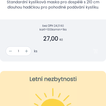
Standardní kyslíková maska pro dospělé s 210 cm
dlouhou hadičkou pro pohodlné podávání kyslíku.
bez DPH
24,11 Kč
kart=100ks
min=1ks
27,00
Kč
ks