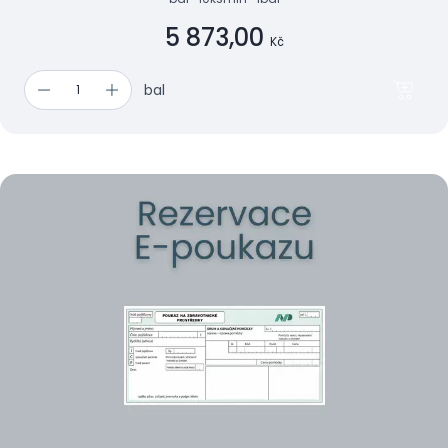
5 873,00
Kč
bal