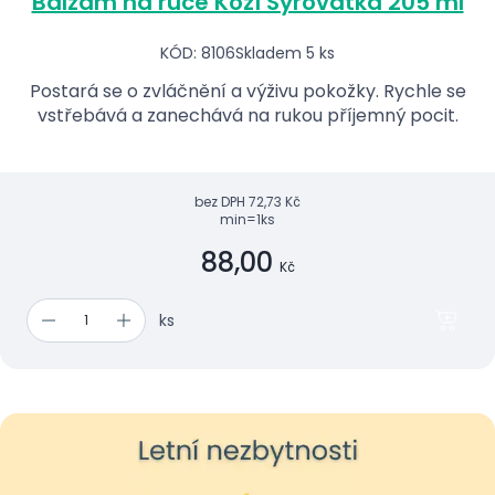
Balzám na ruce Kozí Syrovátka 205 ml
KÓD: 8106
Skladem 5 ks
Postará se o zvláčnění a výživu pokožky. Rychle se
vstřebává a zanechává na rukou příjemný pocit.
bez DPH
72,73 Kč
min=1ks
88,00
Kč
ks