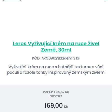
Leros Vyživující krém na ruce živel
Země, 30ml
KÓD: ARG0902
Skladem 3 ks
Vyživující krém na ruce s hutnější texturou s vůní
pačuli a fazole tonky inspirovaný zemským živlem.
bez DPH
139,67 Kč
min=1ks
169,00
Kč