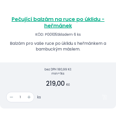
Pečující balzám na ruce po úklidu -
heřmánek
KÓD: P00105
Skladem 6 ks
Balzám pro vaše ruce po úklidu s heřmánkem a
bambuckým máslem.
bez DPH
180,99 Kč
min=1ks
219,00
Kč
ks