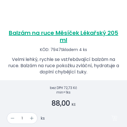
Balzám na ruce Měsíček Lékařský 205
ml
KÓD: 7947
Skladem 4 ks
Velmi lehký, rychle se vstřebávající balzám na
ruce. Balzám na ruce pokožku zvláční, hydratuje a
doplní chybějící tuky.
bez DPH
72,73 Kč
min=1ks
88,00
Kč
ks