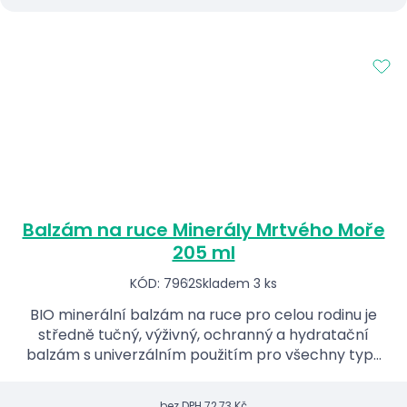
Balzám na ruce Minerály Mrtvého Moře
205 ml
KÓD: 7962
Skladem 3 ks
BIO minerální balzám na ruce pro celou rodinu je
středně tučný, výživný, ochranný a hydratační
balzám s univerzálním použitím pro všechny typy
pokožky s minerály z Mrtvého moře a s extraktem
mořské řa...
bez DPH
72,73 Kč