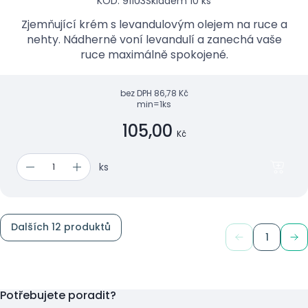
KÓD: 91103
Skladem 10 ks
Zjemňující krém s levandulovým olejem na ruce a
nehty. Nádherně voní levandulí a zanechá vaše
ruce maximálně spokojené.
bez DPH
86,78 Kč
min=1ks
105,00
Kč
ks
Dalších 12 produktů
1
Potřebujete poradit?