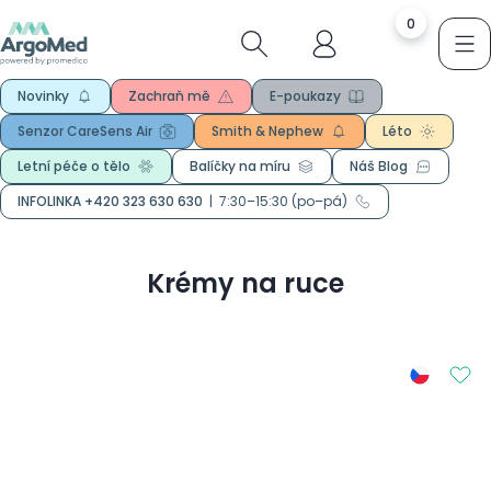
0
Novinky
Zachraň mě
E-poukazy
Senzor CareSens Air
Smith & Nephew
Léto
Letní péče o tělo
Balíčky na míru
Náš Blog
INFOLINKA +420 323 630 630
|
7:30–15:30 (po–pá)
Krémy na ruce