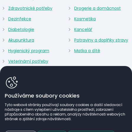
Zdravotnické potřeby
Drogerie a domácnost
Dezinfekce
Kosmetika
Diabetologie
Kancelář
Akupunktura
Potraviny a doplňky stravy
Hygienický program
Matka a dítě
Veterinární potřeby
Používáme soubory cookies
Tyto webové stránky používají soubory cookies a další sledovací
nástroje s cílem vylepšení uživatelského prostředí, zobrazení
přizpůsobeného obsahu a reklam, analýzy návštěvnosti webových
stránek a zjištění zdroje návštěvnosti.