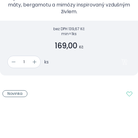
máty, bergamotu a mimózy inspirovaný vzdušným
živlem.
bez DPH
139,67 Kč
min=1ks
169,00
Kč
ks
Novinka