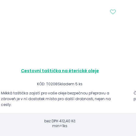
Cestovní taštička na éterické oleje
KÓD: T0208
Skladem 5 ks
Měkká taštička zajistí pro vaše oleje bezpečnou přepravu a
Č
zároveň je v ní dostatek místa pro další drobnosti, nejen na
p
cesty.
bez DPH
412,40 Kč
min=1ks