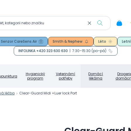
Senzor CareSens Air
Smith & Nephew
Léto
Letní
INFOLINKA +420 323 630 630
|
7:30–15:30 (po–pá)
Hygienický
Veterinární
Domácí
Drogeri
upunktura
program
potřeby
lékárna
domácn
vá léčba
Clear-Guard Midi +Luer lock Port
Clear-Guard M