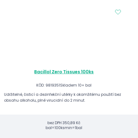
Bacillol Zero Tissues 100ks
KÓD: 9819351
Skladem 10+ bal
Udržitelné, čisticí a dezinfekční utěrky k okamžitému použití bez
obsahu alkoholu, plně virucidní do 2 minut.
bez DPH
350,89 Kč
bal=100ks
min=1bal