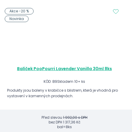
Akce -20 %
Novinka
Balíček PooPourri Lavender Vanilla 30ml 8ks
KÓD: B9
Skladem 10+ ks
Produkty jsou baleny v krabičce s blistrem, která je vhodná pro
vystavení v kamenných prodejnách.
Před slevou
1 992,00 s DPH
bez DPH
1 317,36 Kč
bal=8ks