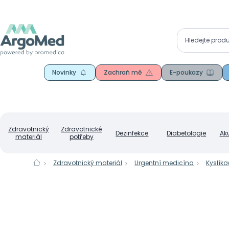
Novinky
Zachraň mě
E-poukazy
Zdravotnický
Zdravotnické
Dezinfekce
Diabetologie
Ak
materiál
potřeby
Zdravotnický materiál
Urgentní medicína
Kyslíko