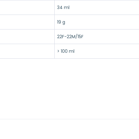
34 ml
19 g
22F-22M/15F
> 100 ml