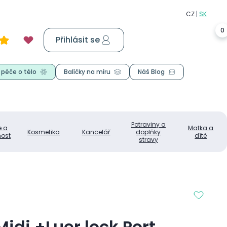
0
Přihlásit se
Košík
0,00 Kč
 péče o tělo
Balíčky na míru
Náš Blog
Potraviny a
e a
Matka a
Kosmetika
Kancelář
doplňky
ost
dítě
stravy
idi +Luer lock Port