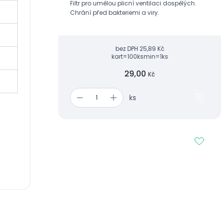
Filtr pro umělou plicní ventilaci dospělých.
Chrání před bakteriemi a viry.
bez DPH
25,89 Kč
kart=100ks
min=1ks
29,00
Kč
ks