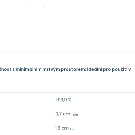
ožnost s minimálním mrtvým prostorem;
ideální pro použití v
>99,9 %
0,7
cm
H20
1,8
cm
H20