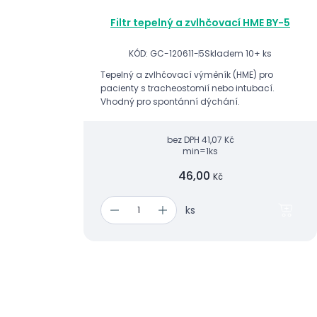
Filtr tepelný a zvlhčovací HME BY-5
KÓD: GC-120611-5
Skladem 10+ ks
Tepelný a zvlhčovací výměník (HME) pro
pacienty s tracheostomií nebo intubací.
Vhodný pro spontánní dýchání.
bez DPH
41,07 Kč
min=1ks
46,00
Kč
ks