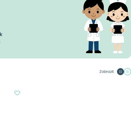
k
a
Zobrazit: