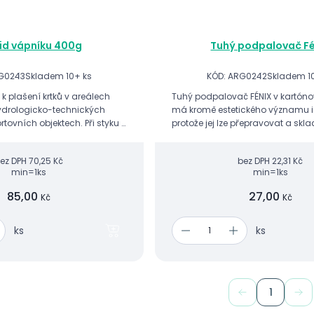
id vápníku 400g
Tuhý podpalovač Fé
RG0243
Skladem 10+ ks
KÓD: ARG0242
Skladem 1
 k plašení krtků v areálech
Tuhý podpalovač FÉNIX v kartóno
hydrologicko-technických
má kromě estetického významu i 
rtovních objektech. Při styku s
protože jej lze přepravovat a skla
v půdě) se uvolňuje
potravinách.
 který má siln...
ez DPH
70,25 Kč
bez DPH
22,31 Kč
min=1ks
min=1ks
85,00
27,00
Kč
Kč
ks
ks
1