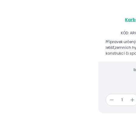
Karb
KÓD: A
Přípravek určený
letišť,zemních 
konstrukcí či spo
vlhkostí (např. 
zapáchající plyn,
b