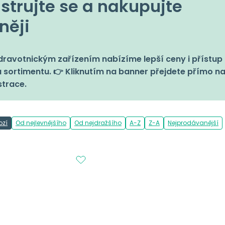
strujte se a nakupujte
něji
ravotnickým zařízením nabízíme lepší ceny i přístup 
 sortimentu. 👉 Kliknutím na banner přejdete přímo n
strace.
ozí
Od nejlevnějšího
Od nejdražšího
A-Z
Z-A
Nejprodávanější