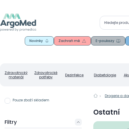
Novinky
Zachraň mě
E-poukazy
Zdravotnický
Zdravotnické
Dezinfekce
Diabetologie
Ak
materiál
potřeby
Drogerie a d
Pouze zboží skladem
Ostatní
Filtry