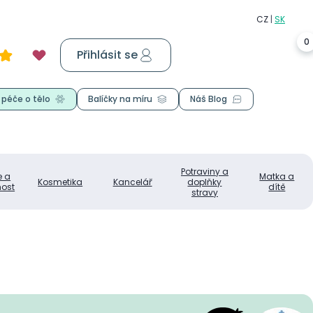
0
Přihlásit se
Košík
0,00 Kč
 péče o tělo
Balíčky na míru
Náš Blog
Potraviny a
e a
Matka a
Kosmetika
Kancelář
doplňky
ost
dítě
stravy