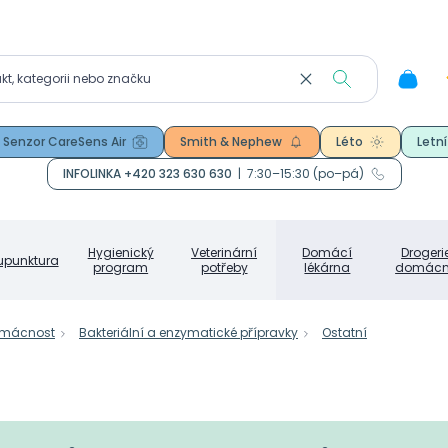
Senzor CareSens Air
Smith & Nephew
Léto
Letní
INFOLINKA +420 323 630 630
|
7:30–15:30 (po–pá)
Hygienický
Veterinární
Domácí
Drogeri
upunktura
program
potřeby
lékárna
domácn
omácnost
Bakteriální a enzymatické přípravky
Ostatní