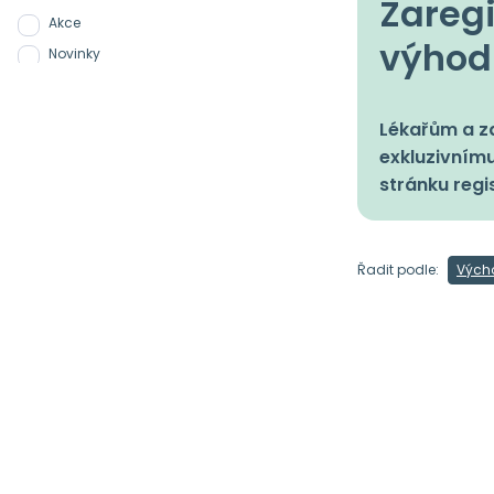
Zaregi
Akce
výhod
Novinky
Lékařům a zd
exkluzivnímu
stránku regi
Řadit podle:
Vých