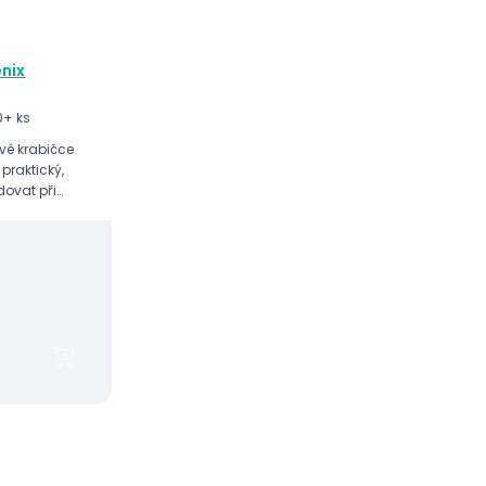
nix
0+ ks
vé krabičce
praktický,
dovat při