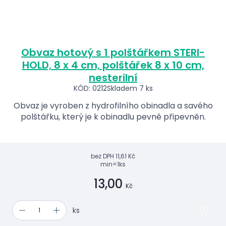
Obvaz hotový s 1 polštářkem STERI-
HOLD, 8 x 4 cm, polštářek 8 x 10 cm,
nesterilní
KÓD: 0212
Skladem 7 ks
Obvaz je vyroben z hydrofilního obinadla a savého
polštářku, který je k obinadlu pevně připevněn.
bez DPH
11,61 Kč
min=1ks
13,00
Kč
ks