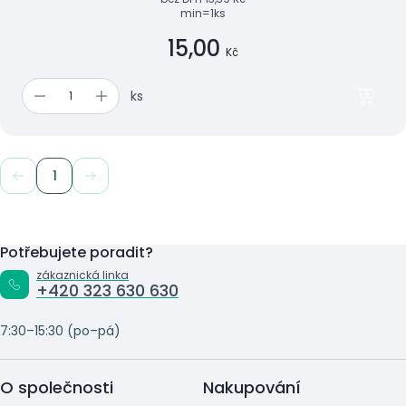
min=1ks
15,00
Kč
ks
1
Potřebujete poradit?
zákaznická linka
+420 323 630 630
7:30–15:30 (po–pá)
O společnosti
Nakupování