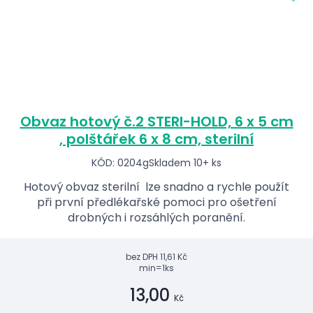
Obvaz hotový č.2 STERI-HOLD, 6 x 5 cm
, polštářek 6 x 8 cm, sterilní
KÓD: 0204g
Skladem 10+ ks
Hotový obvaz sterilní lze snadno a rychle použít
při první předlékařské pomoci pro ošetření
drobných i rozsáhlých poranění.
bez DPH
11,61 Kč
min=1ks
13,00
Kč