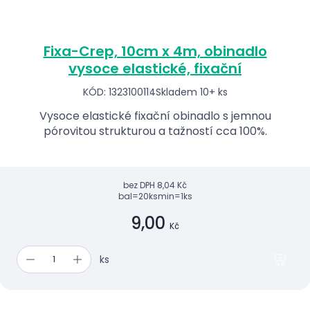
Fixa-Crep, 10cm x 4m, obinadlo
vysoce elastické, fixační
KÓD: 1323100114
Skladem 10+ ks
Vysoce elastické fixační obinadlo s jemnou
pórovitou strukturou a tažností cca 100%.
bez DPH
8,04 Kč
bal=20ks
min=1ks
9,00
Kč
ks