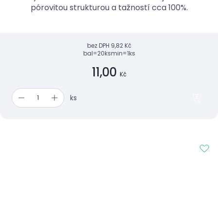
pórovitou strukturou a tažností cca 100%.
bez DPH
9,82 Kč
bal=20ks
min=1ks
11,00
Kč
ks