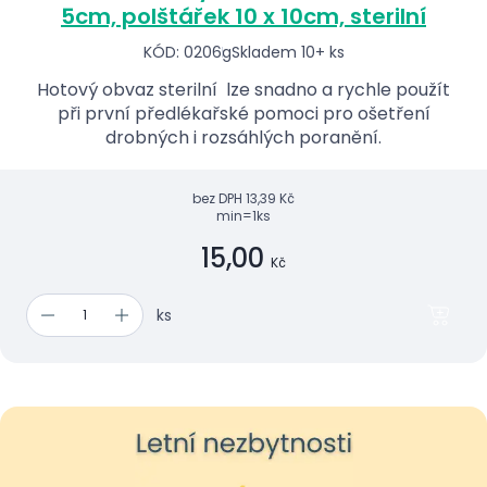
5cm, polštářek 10 x 10cm, sterilní
KÓD: 0206g
Skladem 10+ ks
Hotový obvaz sterilní lze snadno a rychle použít
při první předlékařské pomoci pro ošetření
drobných i rozsáhlých poranění.
bez DPH
13,39 Kč
min=1ks
15,00
Kč
ks