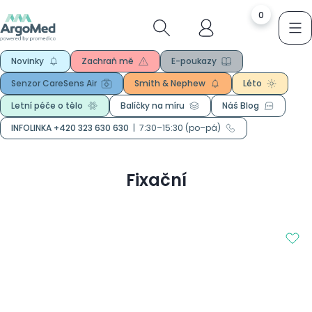
0
Novinky
Zachraň mě
E-poukazy
Senzor CareSens Air
Smith & Nephew
Léto
Letní péče o tělo
Balíčky na míru
Náš Blog
INFOLINKA +420 323 630 630
|
7:30–15:30 (po–pá)
Fixační