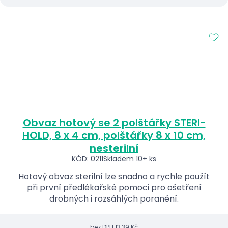
Obvaz hotový se 2 polštářky STERI-
HOLD, 8 x 4 cm, polštářky 8 x 10 cm,
nesterilní
KÓD: 0211
Skladem 10+ ks
Hotový obvaz sterilní lze snadno a rychle použít
při první předlékařské pomoci pro ošetření
drobných i rozsáhlých poranění.
bez DPH
13,39 Kč