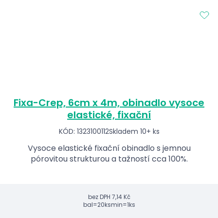
Fixa-Crep, 6cm x 4m, obinadlo vysoce
elastické, fixační
KÓD: 1323100112
Skladem 10+ ks
Vysoce elastické fixační obinadlo s jemnou
pórovitou strukturou a tažností cca 100%.
bez DPH
7,14 Kč
bal=20ks
min=1ks