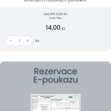
drobných i rozsáhlých poranění.
bez DPH
12,50 Kč
min=1ks
14,00
Kč
ks