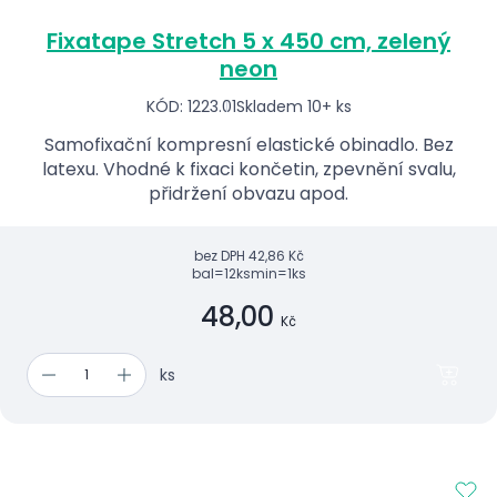
Fixatape Stretch 5 x 450 cm, zelený
neon
KÓD: 1223.01
Skladem 10+ ks
Samofixační kompresní elastické obinadlo. Bez
latexu. Vhodné k fixaci končetin, zpevnění svalu,
přidržení obvazu apod.
bez DPH
42,86 Kč
bal=12ks
min=1ks
48,00
Kč
ks