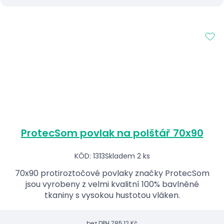
ProtecSom povlak na polštář 70x90
KÓD: 1313
Skladem 2 ks
70x90 protiroztočové povlaky značky ProtecSom
jsou vyrobeny z velmi kvalitní 100% bavlněné
tkaniny s vysokou hustotou vláken.
bez DPH
785,12 Kč