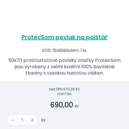
ProtecSom povlak na polštář
KÓD: 1548
Skladem 1 ks
50x70 protiroztočové povlaky značky ProtecSom
jsou vyrobeny z velmi kvalitní 100% bavlněné
tkaniny s vysokou hustotou vláken.
bez DPH
570,25 Kč
min=1ks
690,00
Kč
ks