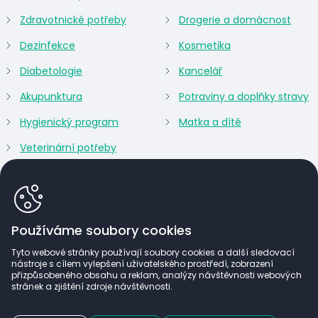
Zdravotnické potřeby
Drogerie a domácnost
Dezinfekce
Kosmetika
Diabetologie
Kancelář
Akupunktura
Potraviny a doplňky stravy
Hygienický program
Matka a dítě
Veterinární potřeby
Používáme soubory cookies
Tyto webové stránky používají soubory cookies a další sledovací
nástroje s cílem vylepšení uživatelského prostředí, zobrazení
přizpůsobeného obsahu a reklam, analýzy návštěvnosti webových
stránek a zjištění zdroje návštěvnosti.