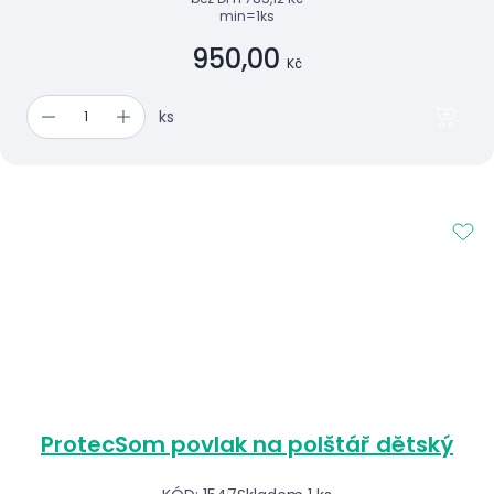
min=1ks
950,00
Kč
ks
ProtecSom povlak na polštář dětský