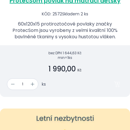
ProtecSom povlak na matraci dětský
KÓD: 2572
Skladem 2 ks
60x120x15 protiroztočové povlaky značky
ProtecSom jsou vyrobeny z velmi kvalitní 100%
bavlněné tkaniny s vysokou hustotou vláken.
bez DPH
1 644,63 Kč
min=1ks
1 990,00
Kč
ks