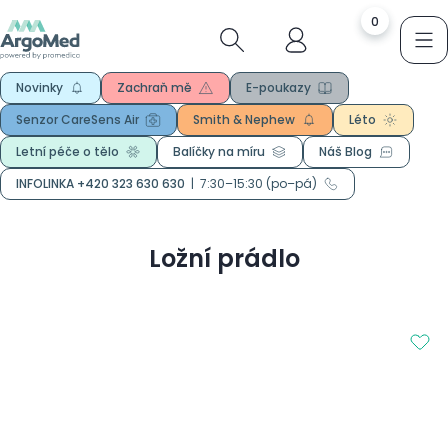
0
Novinky
Zachraň mě
E-poukazy
Senzor CareSens Air
Smith & Nephew
Léto
Letní péče o tělo
Balíčky na míru
Náš Blog
INFOLINKA +420 323 630 630
|
7:30–15:30 (po–pá)
Ložní prádlo