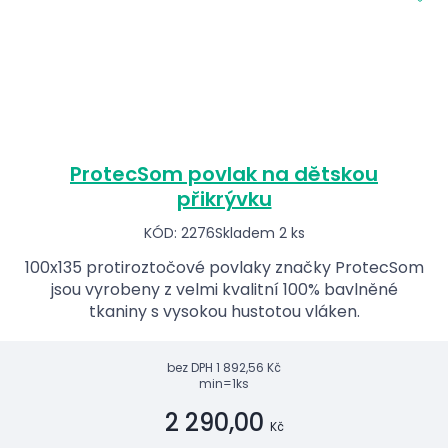
ProtecSom povlak na dětskou
přikrývku
KÓD: 2276
Skladem 2 ks
100x135 protiroztočové povlaky značky ProtecSom
jsou vyrobeny z velmi kvalitní 100% bavlněné
tkaniny s vysokou hustotou vláken.
bez DPH
1 892,56 Kč
min=1ks
2 290,00
Kč