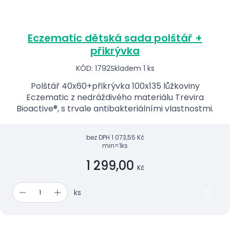
Eczematic dětská sada polštář +
přikrývka
KÓD: 1792
Skladem 1 ks
Polštář 40x60+přikrývka 100x135 lůžkoviny
Eczematic z nedráždivého materiálu Trevira
Bioactive®, s trvale antibakteriálními vlastnostmi.
bez DPH
1 073,55 Kč
min=1ks
1 299,00
Kč
ks