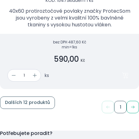
KÓD: 1547
Skladem 1 ks
40x60 protiroztočové povlaky značky ProtecSom
jsou vyrobeny z velmi kvalitní 100% bavlněné
tkaniny s vysokou hustotou vláken.
bez DPH
487,60 Kč
min=1ks
590,00
Kč
ks
Dalších 12 produktů
1
Potřebujete poradit?