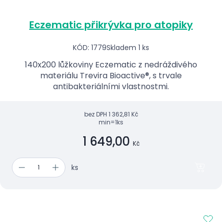
Eczematic přikrývka pro atopiky
KÓD: 1779
Skladem 1 ks
140x200 lůžkoviny Eczematic z nedráždivého
materiálu Trevira Bioactive®, s trvale
antibakteriálními vlastnostmi.
bez DPH
1 362,81 Kč
min=1ks
1 649,00
Kč
ks