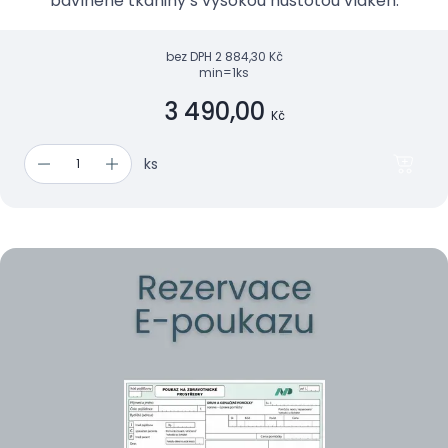
bavlněné tkaniny s vysokou hustotou vláken.
bez DPH
2 884,30 Kč
min=1ks
3 490,00
Kč
ks