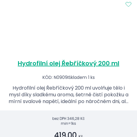
Hydrofilní olej Řebříčkový 200 ml
KÓD: N0909I
Skladem 1 ks
Hydrofilní olej Řebříčkový 200 ml uvolňuje tělo i
mysl díky sladkému aroma, šetrně čistí pokožku a
mírní svalové napětí, ideální po náročném dni, ale
nevhodný pro těhotné.
bez DPH
346,28 Kč
min=1ks
419,00
Kč