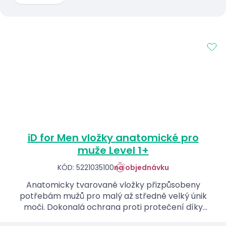
iD for Men vložky anatomické pro
muže Level 1+
KÓD: 5221035100
na objednávku
Anatomicky tvarované vložky přizpůsobeny
potřebám mužů pro malý až středně velký únik
moči. Dokonalá ochrana proti protečení díky
novému tvaru a elastickým gumičkám.