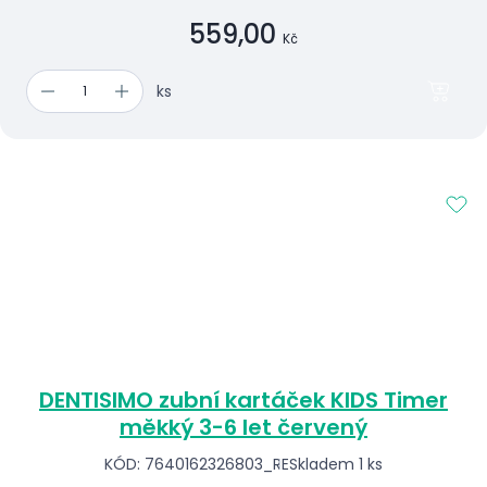
559,00
Kč
ks
DENTISIMO zubní kartáček KIDS Timer
měkký 3-6 let červený
KÓD: 7640162326803_RE
Skladem 1 ks