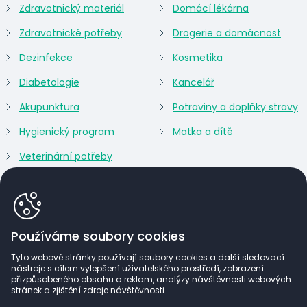
Zdravotnický materiál
Domácí lékárna
Zdravotnické potřeby
Drogerie a domácnost
Dezinfekce
Kosmetika
Diabetologie
Kancelář
Akupunktura
Potraviny a doplňky stravy
Hygienický program
Matka a dítě
Veterinární potřeby
Používáme soubory cookies
Tyto webové stránky používají soubory cookies a další sledovací
nástroje s cílem vylepšení uživatelského prostředí, zobrazení
přizpůsobeného obsahu a reklam, analýzy návštěvnosti webových
stránek a zjištění zdroje návštěvnosti.