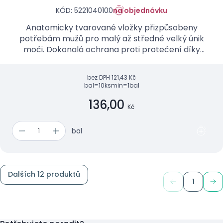
KÓD: 5221040100
na objednávku
Anatomicky tvarované vložky přizpůsobeny
potřebám mužů pro malý až středně velký únik
moči. Dokonalá ochrana proti protečení díky
novému tvaru a elastickým gumičkám.
bez DPH
121,43 Kč
bal=10ks
min=1bal
136,00
Kč
bal
Dalších 12 produktů
1