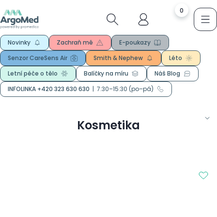
0
Novinky
Zachraň mě
E-poukazy
Senzor CareSens Air
Smith & Nephew
Léto
Letní péče o tělo
Balíčky na míru
Náš Blog
INFOLINKA +420 323 630 630
|
7:30–15:30 (po–pá)
Kosmetika