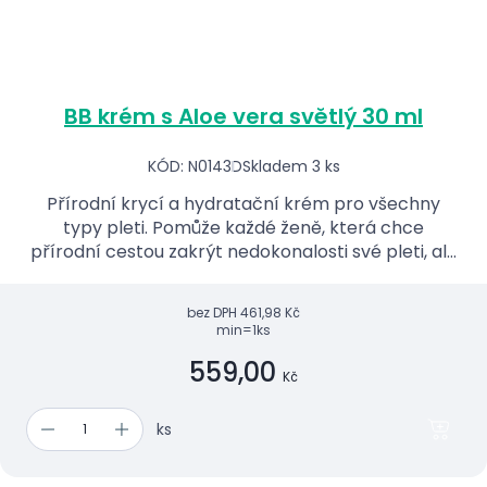
BB krém s Aloe vera světlý 30 ml
KÓD: N0143D
Skladem 3 ks
Přírodní krycí a hydratační krém pro všechny
typy pleti. Pomůže každé ženě, která chce
přírodní cestou zakrýt nedokonalosti své pleti, ale
zároveň zachovat její zdraví.
bez DPH
461,98 Kč
min=1ks
559,00
Kč
ks