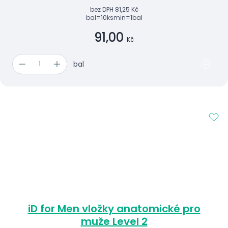
bez DPH
81,25 Kč
bal=10ks
min=1bal
91,00
Kč
bal
iD for Men vložky anatomické pro
muže Level 2