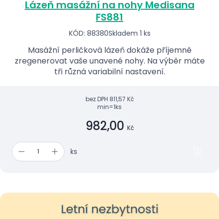
Lázeň masážní na nohy Medisana
FS881
KÓD: 88380
Skladem 1 ks
Masážní perličková lázeň dokáže příjemně
zregenerovat vaše unavené nohy. Na výběr máte
tři různá variabilní nastavení.
bez DPH
811,57 Kč
min=1ks
982,00
Kč
ks