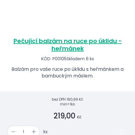
Pečující balzám na ruce po úklidu -
heřmánek
KÓD: P00105
Skladem 6 ks
Balzám pro vaše ruce po úklidu s heřmánkem a
bambuckým máslem.
bez DPH
180,99 Kč
min=1ks
219,00
Kč
ks