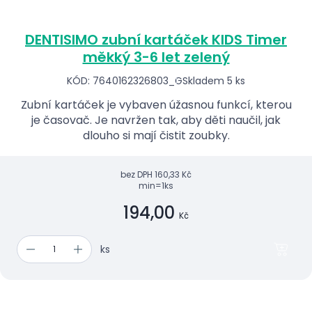
DENTISIMO zubní kartáček KIDS Timer
měkký 3-6 let zelený
KÓD: 7640162326803_G
Skladem 5 ks
Zubní kartáček je vybaven úžasnou funkcí, kterou
je časovač. Je navržen tak, aby děti naučil, jak
dlouho si mají čistit zoubky.
bez DPH
160,33 Kč
min=1ks
194,00
Kč
ks