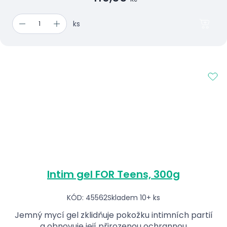
ks
Intim gel FOR Teens, 300g
KÓD: 45562
Skladem 10+ ks
Jemný mycí gel zklidňuje pokožku intimních partií
a obnovuje její přirozenou ochrannou