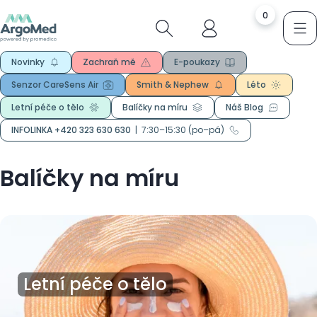
0
Novinky
Zachraň mě
E-poukazy
Senzor CareSens Air
Smith & Nephew
Léto
Letní péče o tělo
Balíčky na míru
Náš Blog
INFOLINKA +420 323 630 630
|
7:30–15:30 (po–pá)
Balíčky na míru
Letní péče o tělo