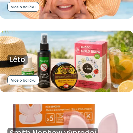
Více o balíčku
Léto
Více o balíčku
Smith Nephew výprodej