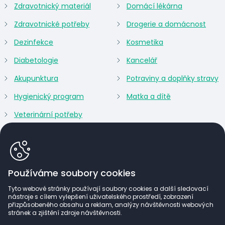
Zdravotnický materiál
Domácí lékárna
Zdravotnické potřeby
Drogerie a domácnost
Dezinfekce
Kosmetika
Diabetologie
Kancelář
Akupunktura
Potraviny a doplňky stravy
Hygienický program
Matka a dítě
Veterinární potřeby
Používáme soubory cookies
Tyto webové stránky používají soubory cookies a další sledovací
nástroje s cílem vylepšení uživatelského prostředí, zobrazení
přizpůsobeného obsahu a reklam, analýzy návštěvnosti webových
stránek a zjištění zdroje návštěvnosti.