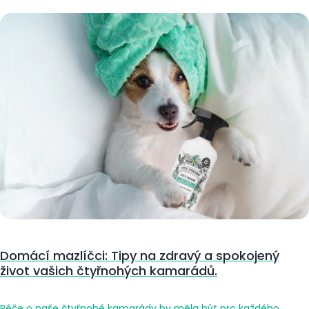
Domácí mazlíčci: Tipy na zdravý a spokojený
život vašich čtyřnohých kamarádů.
Péče o naše čtyřnohé kamarády by měla být pro každého