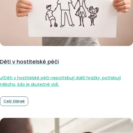
Děti v hostitelské péči
👶Děti v hostitelské péči nepotřebují další hračky, potřebují
někoho, kdo je skutečně vidí.
Celý článek