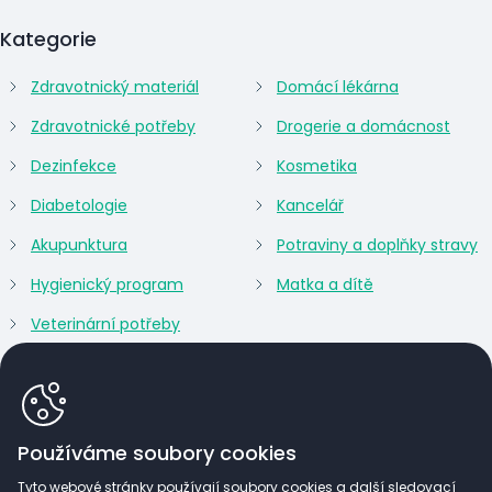
Kategorie
Zdravotnický materiál
Domácí lékárna
Zdravotnické potřeby
Drogerie a domácnost
Dezinfekce
Kosmetika
Diabetologie
Kancelář
Akupunktura
Potraviny a doplňky stravy
Hygienický program
Matka a dítě
Veterinární potřeby
Používáme soubory cookies
Tyto webové stránky používají soubory cookies a další sledovací