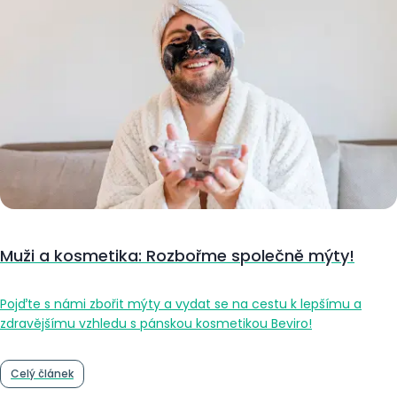
Muži a kosmetika: Rozbořme společně mýty!
Pojďte s námi zbořit mýty a vydat se na cestu k lepšímu a
zdravějšímu vzhledu s pánskou kosmetikou Beviro!
Celý článek