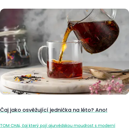
Čaj jako osvěžující jednička na léto? Ano!
TOM CHAi, čaj který pojí ajurvédskou moudrost s moderní