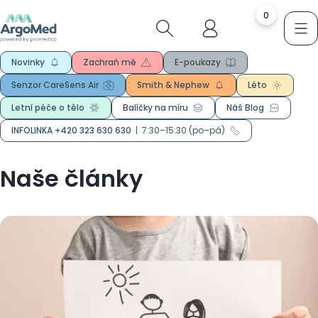
0
Novinky
Zachraň mě
E-poukazy
Senzor CareSens Air
Smith & Nephew
Léto
Letní péče o tělo
Balíčky na míru
Náš Blog
INFOLINKA +420 323 630 630
|
7:30–15:30 (po–pá)
Naše články