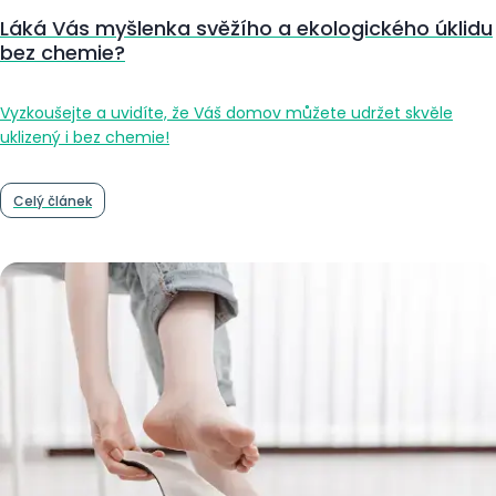
Láká Vás myšlenka svěžího a ekologického úklidu
bez chemie?
Vyzkoušejte a uvidíte, že Váš domov můžete udržet skvěle
uklizený i bez chemie!
Celý článek