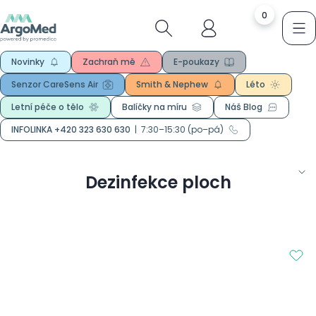
0
Novinky
Zachraň mě
E-poukazy
Senzor CareSens Air
Smith & Nephew
Léto
Letní péče o tělo
Balíčky na míru
Náš Blog
INFOLINKA +420 323 630 630
|
7:30–15:30 (po–pá)
Dezinfekce ploch