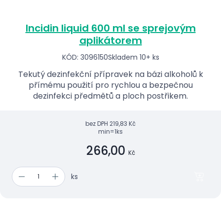
Incidin liquid 600 ml se sprejovým
aplikátorem
KÓD: 3096150
Skladem 10+ ks
Tekutý dezinfekční přípravek na bázi alkoholů k
přímému použití pro rychlou a bezpečnou
dezinfekci předmětů a ploch postřikem.
bez DPH
219,83 Kč
min=1ks
266,00
Kč
ks