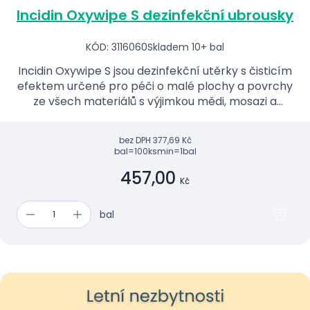
Incidin Oxywipe S dezinfekční ubrousky
KÓD: 3116060
Skladem 10+ bal
Incidin Oxywipe S jsou dezinfekční utěrky s čisticím
efektem určené pro péči o malé plochy a povrchy
ze všech materiálů s výjimkou mědi, mosazi a
mramoru.
bez DPH
377,69 Kč
bal=100ks
min=1bal
457,00
Kč
bal