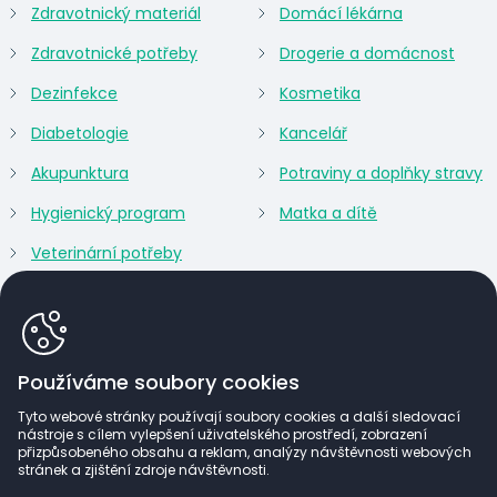
Zdravotnický materiál
Domácí lékárna
Zdravotnické potřeby
Drogerie a domácnost
Dezinfekce
Kosmetika
Diabetologie
Kancelář
Akupunktura
Potraviny a doplňky stravy
Hygienický program
Matka a dítě
Veterinární potřeby
Používáme soubory cookies
Tyto webové stránky používají soubory cookies a další sledovací
nástroje s cílem vylepšení uživatelského prostředí, zobrazení
přizpůsobeného obsahu a reklam, analýzy návštěvnosti webových
stránek a zjištění zdroje návštěvnosti.