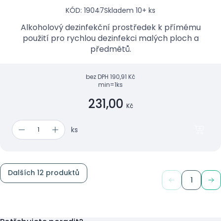
KÓD: 19047
Skladem 10+ ks
Alkoholový dezinfekční prostředek k přímému
použití pro rychlou dezinfekci malých ploch a
předmětů.
bez DPH
190,91 Kč
min=1ks
231,00
Kč
ks
Dalších 12 produktů
1