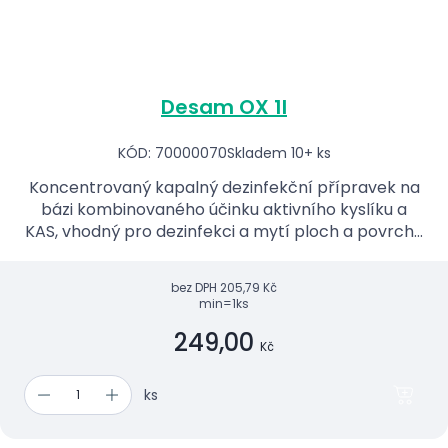
Desam OX 1l
KÓD: 70000070
Skladem 10+ ks
Koncentrovaný kapalný dezinfekční přípravek na
bázi kombinovaného účinku aktivního kyslíku a
KAS, vhodný pro dezinfekci a mytí ploch a povrchů
zdravotnických prostředků.
bez DPH
205,79 Kč
min=1ks
249,00
Kč
ks