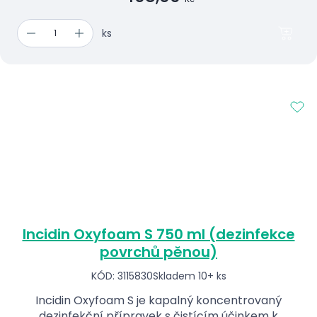
ks
Incidin Oxyfoam S 750 ml (dezinfekce
povrchů pěnou)
KÓD: 3115830
Skladem 10+ ks
Incidin Oxyfoam S je kapalný koncentrovaný
dezinfekční přípravek s čistícím účinkem k