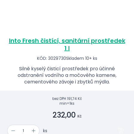
Into Fresh čistící, sanitární prostředek
1 l
KÓD: 3029730
Skladem 10+ ks
Silně kyselý čisticí prostředek pro účinné
odstranění vodního a močového kamene,
cementového závoje i zbytků mýdla.
bez DPH
191,74 Kč
min=1ks
232,00
Kč
ks