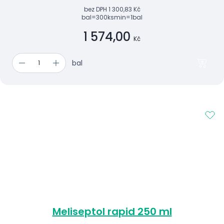
bez DPH
1 300,83 Kč
bal=300ks
min=1bal
1 574,00
Kč
bal
Meliseptol rapid 250 ml