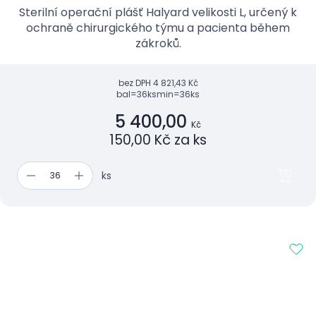
Sterilní operační plášť Halyard velikosti L, určený k
ochraně chirurgického týmu a pacienta během
zákroků.
bez DPH
4 821,43 Kč
bal=36ks
min=36ks
5 400,00
Kč
150,00 Kč za ks
ks