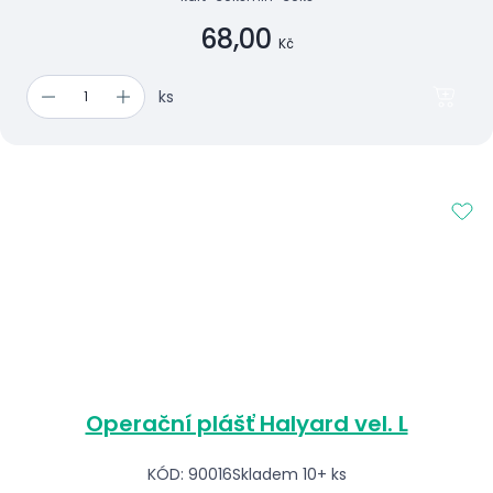
68,00
Kč
ks
Operační plášť Halyard vel. L
KÓD: 90016
Skladem 10+ ks