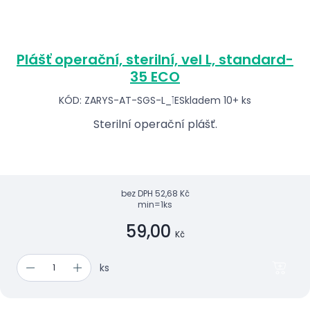
Plášť operační, sterilní, vel L, standard-
35 ECO
KÓD: ZARYS-AT-SGS-L_1E
Skladem 10+ ks
Sterilní operační plášť.
bez DPH
52,68 Kč
min=1ks
59,00
Kč
ks