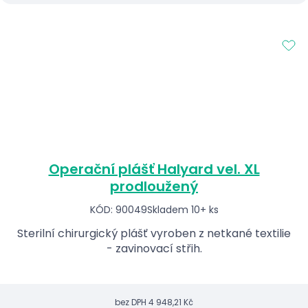
Operační plášť Halyard vel. XL
prodloužený
KÓD: 90049
Skladem 10+ ks
Sterilní chirurgický plášť vyroben z netkané textilie
- zavinovací střih.
bez DPH
4 948,21 Kč