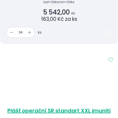
bal=34ks
min=34ks
5 542,00
Kč
163,00 Kč za ks
ks
Plášť operační SR standart XXL imuniti