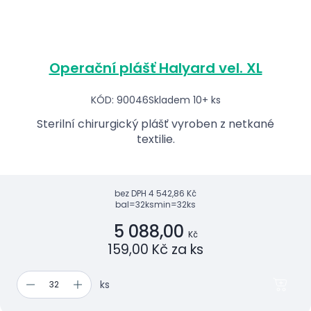
Operační plášť Halyard vel. XL
KÓD: 90046
Skladem 10+ ks
Sterilní chirurgický plášť vyroben z netkané
textilie.
bez DPH
4 542,86 Kč
bal=32ks
min=32ks
5 088,00
Kč
159,00 Kč za ks
ks