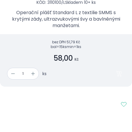
KÓD: 3110100/L
Skladem 10+ ks
Operační plášť Standard L z textilie SMMS s
krytými zády, ultrazvukovými švy a bavlněnými
manžetami.
bez DPH
51,79 Kč
bal=15ks
min=1ks
58,00
Kč
ks