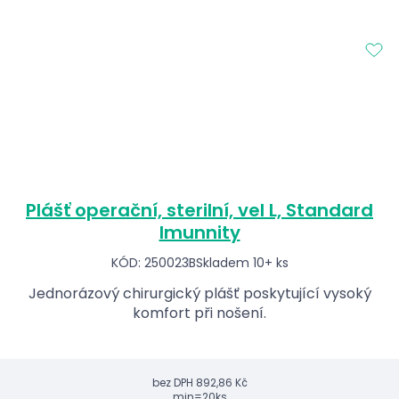
Plášť operační, sterilní, vel L, Standard
Imunnity
KÓD: 250023B
Skladem 10+ ks
Jednorázový chirurgický plášť poskytující vysoký
komfort při nošení.
bez DPH
892,86 Kč
min=20ks