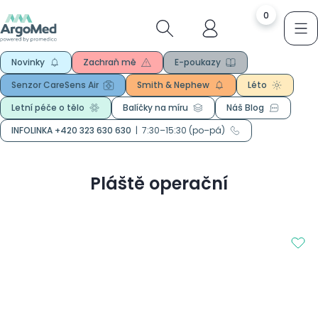
0
Novinky
Zachraň mě
E-poukazy
Senzor CareSens Air
Smith & Nephew
Léto
Letní péče o tělo
Balíčky na míru
Náš Blog
INFOLINKA +420 323 630 630
|
7:30–15:30 (po–pá)
Pláště operační