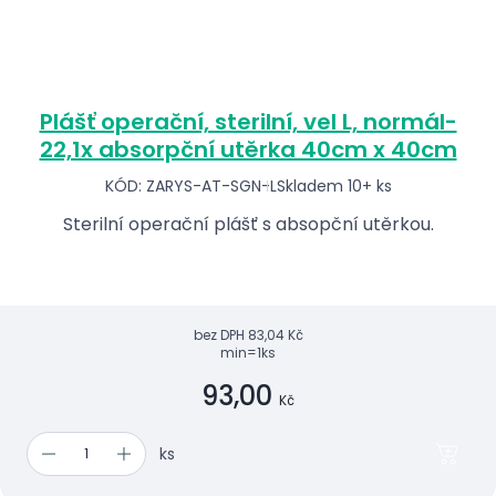
Plášť operační, sterilní, vel L, normál-
22,1x absorpční utěrka 40cm x 40cm
KÓD: ZARYS-AT-SGN-L
Skladem 10+ ks
Sterilní operační plášť s absopční utěrkou.
bez DPH
83,04 Kč
min=1ks
93,00
Kč
ks