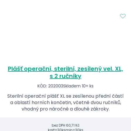
Plášť operační, sterilní, zesílený vel. XL,
s 2 ručníky
KÓD: 202003
Skladem 10+ ks
Sterilní operační plášť XL se zesílenou přední částí
a oblastí horních končetin, včetně dvou ručníků,
vhodný pro náročné a dlouhé zákroky.
bez DPH
60,71 Kč
kart=30ks
min=30ks