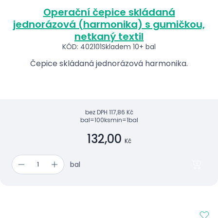
Operační čepice skládaná
jednorázová (harmonika) s gumičkou,
netkaný textil
KÓD: 402101
Skladem 10+ bal
Čepice skládaná jednorázová harmonika.
bez DPH
117,86 Kč
bal=100ks
min=1bal
132,00
Kč
bal