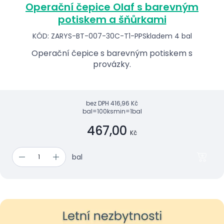
Operační čepice Olaf s barevným
potiskem a šňůrkami
KÓD: ZARYS-BT-007-30C-T1-PP
Skladem 4 bal
Operační čepice s barevným potiskem s
provázky.
bez DPH
416,96 Kč
bal=100ks
min=1bal
467,00
Kč
bal