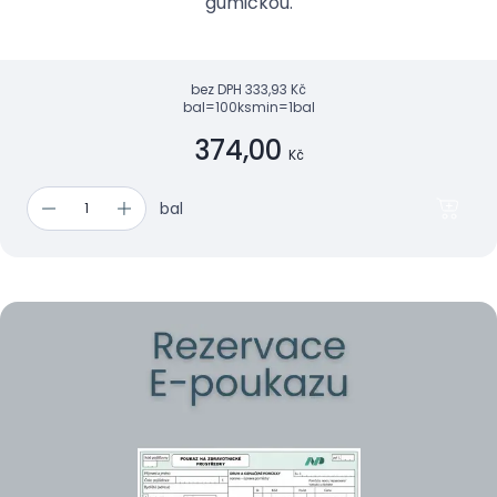
gumičkou.
bez DPH
333,93 Kč
bal=100ks
min=1bal
374,00
Kč
bal