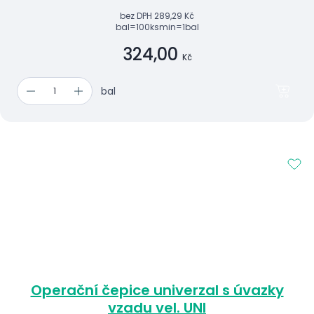
bez DPH
289,29 Kč
bal=100ks
min=1bal
324,00
Kč
bal
Operační čepice univerzal s úvazky
vzadu vel. UNI