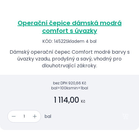
Operační čepice dámská modrá
comfort s úvazky
KÓD: 14522
Skladem 4 bal
Dámský operační čepec Comfort modré barvy s
úvazky vzadu, prodyšný a savý, vhodný pro
dlouhotrvající zákroky.
bez DPH
920,66 Kč
bal=100ks
min=1bal
1 114,00
Kč
bal