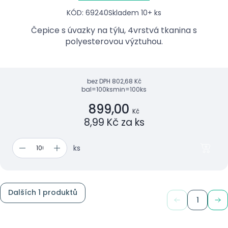
KÓD: 69240
Skladem 10+ ks
Čepice s úvazky na týlu, 4vrstvá tkanina s
polyesterovou výztuhou.
bez DPH
802,68 Kč
bal=100ks
min=100ks
899,00
Kč
8,99 Kč za ks
ks
Dalších 1 produktů
1