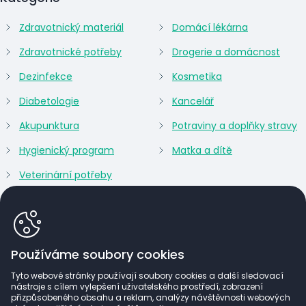
Zdravotnický materiál
Domácí lékárna
Zdravotnické potřeby
Drogerie a domácnost
Dezinfekce
Kosmetika
Diabetologie
Kancelář
Akupunktura
Potraviny a doplňky stravy
Hygienický program
Matka a dítě
Veterinární potřeby
Používáme soubory cookies
Tyto webové stránky používají soubory cookies a další sledovací
nástroje s cílem vylepšení uživatelského prostředí, zobrazení
přizpůsobeného obsahu a reklam, analýzy návštěvnosti webových