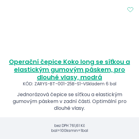
Operační čepice Koko long se síťkou a
elastickým gumovým páskem, pro
dlouhé vlasy, modrá
KÓD: ZARYS-BT-001-25B-S1-V
Skladem 6 bal
Jednorázová čepice se síťkou a elastickým
gumovým páskem v zadní části. Optimální pro
dlouhé vlasy.
bez DPH
761,61 Kč
bal=100ks
min=1bal