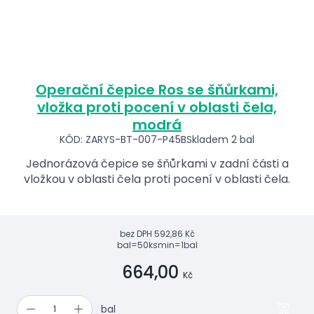
Operační čepice Ros se šňůrkami,
vložka proti pocení v oblasti čela,
modrá
KÓD: ZARYS-BT-007-P45B
Skladem 2 bal
Jednorázová čepice se šňůrkami v zadní části a
vložkou v oblasti čela proti pocení v oblasti čela.
bez DPH
592,86 Kč
bal=50ks
min=1bal
664,00
Kč
bal