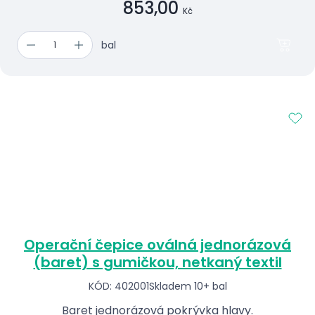
853,00
Kč
bal
Operační čepice oválná jednorázová
(baret) s gumičkou, netkaný textil
KÓD: 402001
Skladem 10+ bal
Baret jednorázová pokrývka hlavy.