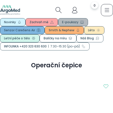
0
Novinky
Zachraň mě
E-poukazy
Senzor CareSens Air
Smith & Nephew
Léto
Letní péče o tělo
Balíčky na míru
Náš Blog
INFOLINKA +420 323 630 630
|
7:30–15:30 (po–pá)
Operační čepice