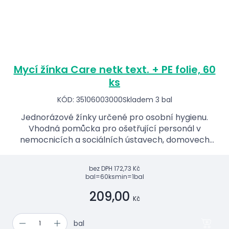
Mycí žínka Care netk text. + PE folie, 60
ks
KÓD: 35106003000
Skladem 3 bal
Jednorázové žínky určené pro osobní hygienu.
Vhodná pomůcka pro ošetřující personál v
nemocnicích a sociálních ústavech, domovech
důchodců, diagnostických ústavech apod.
bez DPH
172,73 Kč
bal=60ks
min=1bal
209,00
Kč
bal