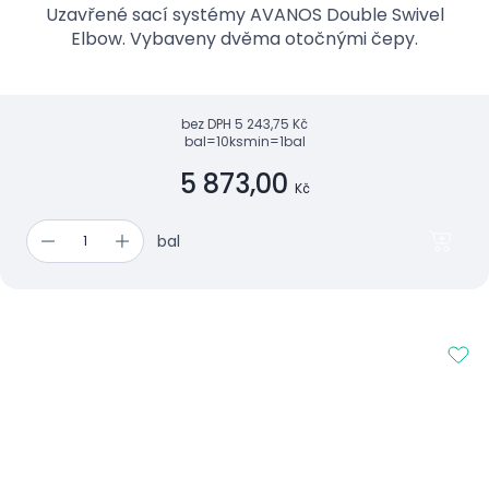
Uzavřené sací systémy AVANOS Double Swivel
Elbow. Vybaveny dvěma otočnými čepy.
bez DPH
5 243,75 Kč
bal=10ks
min=1bal
5 873,00
Kč
bal