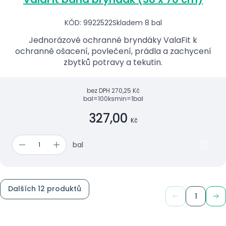
KÓD: 9922522
Skladem 8 bal
Jednorázové ochranné bryndáky ValaFit k
ochranně ošacení, povlečení, prádla a zachycení
zbytků potravy a tekutin.
bez DPH
270,25 Kč
bal=100ks
min=1bal
327,00
Kč
bal
Dalších 12 produktů
1