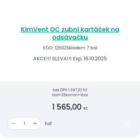
KimVent OC zubní kartáček na
odsávačku
KÓD: 12602
Skladem 7 bal
AKCE!!! SLEVA!!! Exp. 16.10.2025
bez DPH
1 397,32 Kč
bal=25ks
min=1bal
1 565,00
Kč
bal