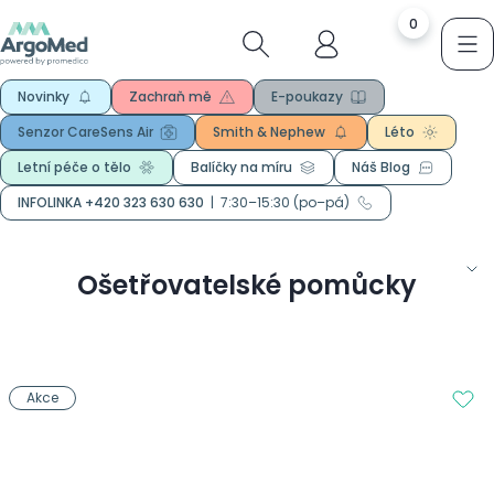
0
Novinky
Zachraň mě
E-poukazy
Senzor CareSens Air
Smith & Nephew
Léto
Letní péče o tělo
Balíčky na míru
Náš Blog
INFOLINKA +420 323 630 630
|
7:30–15:30 (po–pá)
Ošetřovatelské pomůcky
Akce