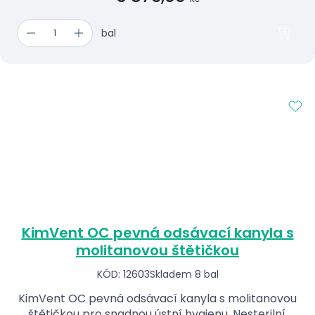
bal
KimVent OC pevná odsávací kanyla s
molitanovou štětičkou
KÓD: 12603
Skladem 8 bal
KimVent OC pevná odsávací kanyla s molitanovou
štětičkou pro snadnou ústní hygienu. Nesterilní,