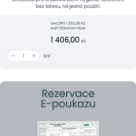
bez latexu, na jedno použití.
bez DPH
1 255,36 Kč
bal=25ks
min=1bal
1 406,00
Kč
bal