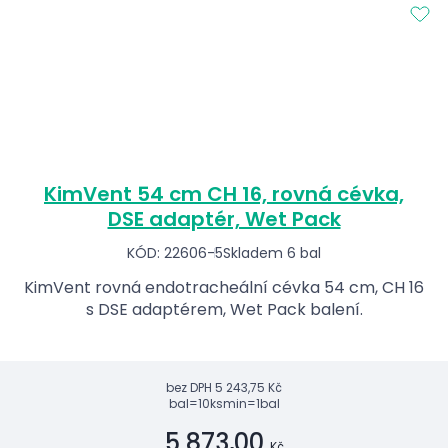
KimVent 54 cm CH 16, rovná cévka,
DSE adaptér, Wet Pack
KÓD: 22606-5
Skladem 6 bal
KimVent rovná endotracheální cévka 54 cm, CH 16
s DSE adaptérem, Wet Pack balení.
bez DPH
5 243,75 Kč
bal=10ks
min=1bal
5 873,00
Kč