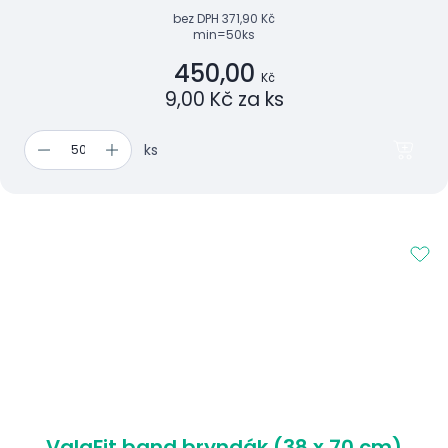
bez DPH
371,90 Kč
min=50ks
450,00
Kč
9,00 Kč za ks
ks
ValaFit band bryndák (38 x 70 cm)