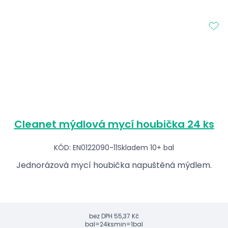
Cleanet mýdlová mycí houbička 24 ks
KÓD: EN0122090-11
Skladem 10+ bal
Jednorázová mycí houbička napuštěná mýdlem.
bez DPH
55,37 Kč
bal=24ks
min=1bal