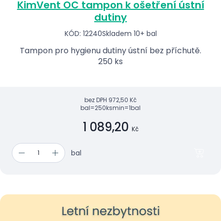
KimVent OC tampon k ošetření ústní
dutiny
KÓD: 12240
Skladem 10+ bal
Tampon pro hygienu dutiny ústní bez příchutě.
250 ks
bez DPH
972,50 Kč
bal=250ks
min=1bal
1 089,20
Kč
bal