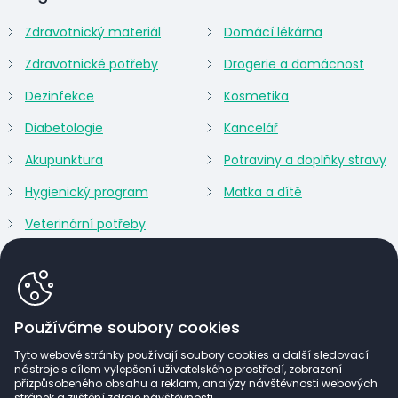
Zdravotnický materiál
Domácí lékárna
Zdravotnické potřeby
Drogerie a domácnost
Dezinfekce
Kosmetika
Diabetologie
Kancelář
Akupunktura
Potraviny a doplňky stravy
Hygienický program
Matka a dítě
Veterinární potřeby
Používáme soubory cookies
Tyto webové stránky používají soubory cookies a další sledovací
nástroje s cílem vylepšení uživatelského prostředí, zobrazení
přizpůsobeného obsahu a reklam, analýzy návštěvnosti webových
stránek a zjištění zdroje návštěvnosti.