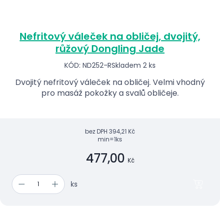
Nefritový váleček na obličej, dvojitý,
růžový Dongling Jade
KÓD: ND252-R
Skladem 2 ks
Dvojitý nefritový váleček na obličej. Velmi vhodný
pro masáž pokožky a svalů obličeje.
bez DPH
394,21 Kč
min=1ks
477,00
Kč
ks