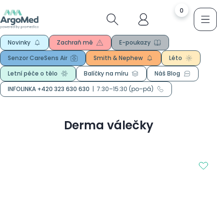
0
Novinky
Zachraň mě
E-poukazy
Senzor CareSens Air
Smith & Nephew
Léto
Letní péče o tělo
Balíčky na míru
Náš Blog
INFOLINKA +420 323 630 630
|
7:30–15:30 (po–pá)
Derma válečky