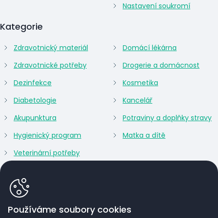
Nastavení soukromí
Kategorie
Zdravotnický materiál
Domácí lékárna
Zdravotnické potřeby
Drogerie a domácnost
Dezinfekce
Kosmetika
Diabetologie
Kancelář
Akupunktura
Potraviny a doplňky stravy
Hygienický program
Matka a dítě
Veterinární potřeby
Používáme soubory cookies