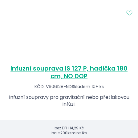
Infuzní souprava IS 127 P, hadička 180
cm, NO DOP
KÓD: V606128-ND
Skladem 10+ ks
Infuzní soupravy pro gravitační nebo přetlakovou
infúzi.
bez DPH
14,29 Kč
bal=200ks
min=1ks