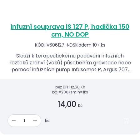
Infuzní souprava IS 127 P, hadička 150
cm, NO DOP
KÓD: V606127-ND
Skladem 10+ ks
Slouží k terapeutickému podávání infuzních
roztoků z lahví (vaků) působením gravitace nebo
pomocí infuzních pump Infusomat P, Argus 707,
A400, A404, A414 .
bez DPH
12,50 Kč
bal=200ks
min=1ks
14,00
Kč
ks