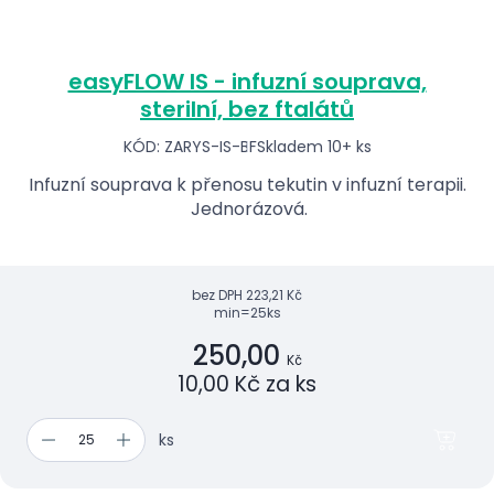
easyFLOW IS - infuzní souprava,
sterilní, bez ftalátů
KÓD: ZARYS-IS-BF
Skladem 10+ ks
Infuzní souprava k přenosu tekutin v infuzní terapii.
Jednorázová.
bez DPH
223,21 Kč
min=25ks
250,00
Kč
10,00 Kč za ks
ks