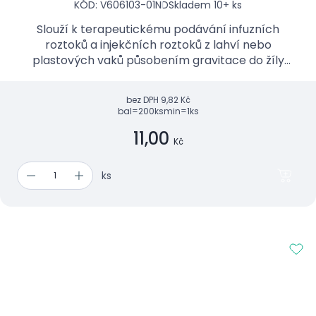
KÓD: V606103-01ND
Skladem 10+ ks
Slouží k terapeutickému podávání infuzních
roztoků a injekčních roztoků z lahví nebo
plastových vaků působením gravitace do žíly
pacienta.
bez DPH
9,82 Kč
bal=200ks
min=1ks
11,00
Kč
ks