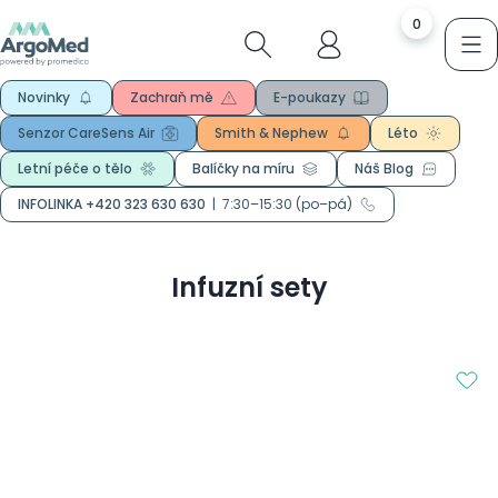
0
Novinky
Zachraň mě
E-poukazy
Senzor CareSens Air
Smith & Nephew
Léto
Letní péče o tělo
Balíčky na míru
Náš Blog
INFOLINKA +420 323 630 630
|
7:30–15:30 (po–pá)
Infuzní sety