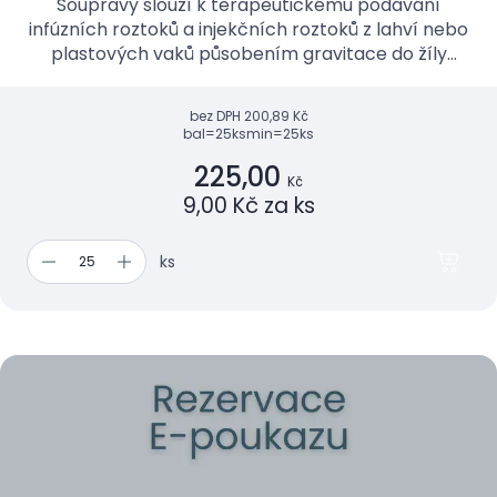
Soupravy slouží k terapeutickému podávání
infúzních roztoků a injekčních roztoků z lahví nebo
plastových vaků působením gravitace do žíly
pacienta.
bez DPH
200,89 Kč
bal=25ks
min=25ks
225,00
Kč
9,00 Kč za ks
ks