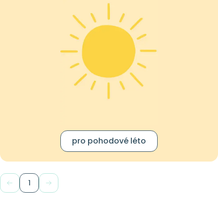
pro pohodové léto
1