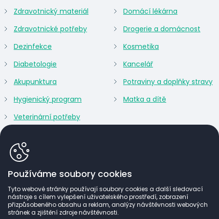
Zdravotnický materiál
Domácí lékárna
Zdravotnické potřeby
Drogerie a domácnost
Dezinfekce
Kosmetika
Diabetologie
Kancelář
Akupunktura
Potraviny a doplňky stravy
Hygienický program
Matka a dítě
Veterinární potřeby
Používáme soubory cookies
Tyto webové stránky používají soubory cookies a další sledovací
nástroje s cílem vylepšení uživatelského prostředí, zobrazení
přizpůsobeného obsahu a reklam, analýzy návštěvnosti webových
stránek a zjištění zdroje návštěvnosti.