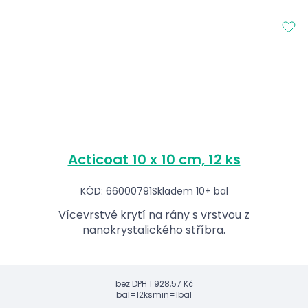
Acticoat 10 x 10 cm, 12 ks
KÓD: 66000791
Skladem 10+ bal
Vícevrstvé krytí na rány s vrstvou z
nanokrystalického stříbra.
bez DPH
1 928,57 Kč
bal=12ks
min=1bal