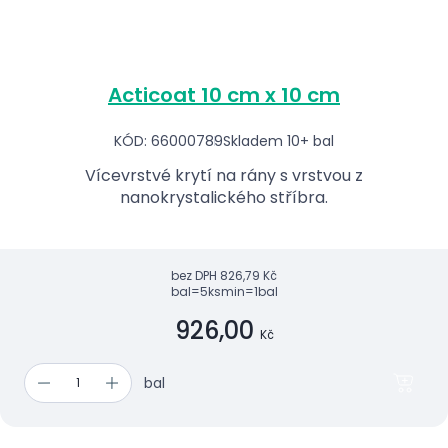
Acticoat 10 cm x 10 cm
KÓD: 66000789
Skladem 10+ bal
Vícevrstvé krytí na rány s vrstvou z
nanokrystalického stříbra.
bez DPH
826,79 Kč
bal=5ks
min=1bal
926,00
Kč
bal