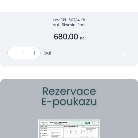
bez DPH
607,14 Kč
bal=5ks
min=1bal
680,00
Kč
bal