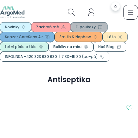
0
Novinky
Zachraň mě
E-poukazy
Senzor CareSens Air
Smith & Nephew
Léto
Letní péče o tělo
Balíčky na míru
Náš Blog
INFOLINKA +420 323 630 630
|
7:30–15:30 (po–pá)
Antiseptika