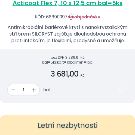
Acticoat Flex 7, 10 x 12,5 cm bal=5ks
KÓD: 66800397
na objednávku
Antimikrobiální bariérové krytí s nanokrystalickým
stříbrem SILCRYST zajišťuje dlouhodobou ochranu
proti infekcím, je flexibilní, prodyšné a umožňuje
snadnou a atraumatickou výměnu.
bez DPH
3 286,61 Kč
bal=5ks
kart=10bal
min=1bal
3 681,00
Kč
bal