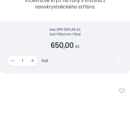
Vícevrstvé krytí na rány s vrstvou z
nanokrystalického stříbra.
bez DPH
580,36 Kč
bal=5ks
min=1bal
650,00
Kč
bal