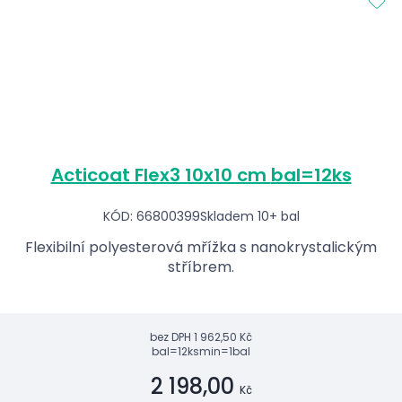
Acticoat Flex3 10x10 cm bal=12ks
KÓD: 66800399
Skladem 10+ bal
Flexibilní polyesterová mřížka s nanokrystalickým
stříbrem.
bez DPH
1 962,50 Kč
bal=12ks
min=1bal
2 198,00
Kč