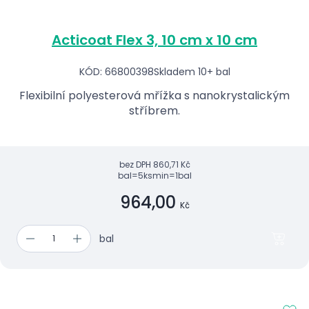
Acticoat Flex 3, 10 cm x 10 cm
KÓD: 66800398
Skladem 10+ bal
Flexibilní polyesterová mřížka s nanokrystalickým
stříbrem.
bez DPH
860,71 Kč
bal=5ks
min=1bal
964,00
Kč
bal