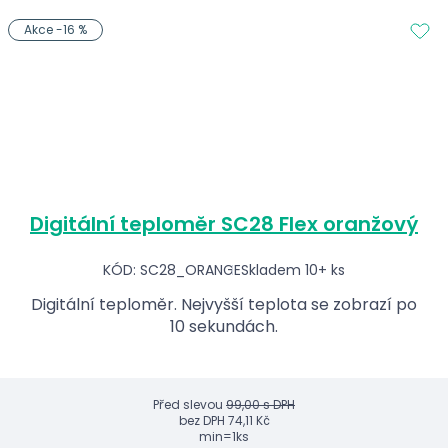
Akce -16 %
Digitální teploměr SC28 Flex oranžový
KÓD: SC28_ORANGE
Skladem 10+ ks
Digitální teploměr. Nejvyšší teplota se zobrazí po
10 sekundách.
Před slevou
99,00 s DPH
bez DPH
74,11 Kč
min=1ks