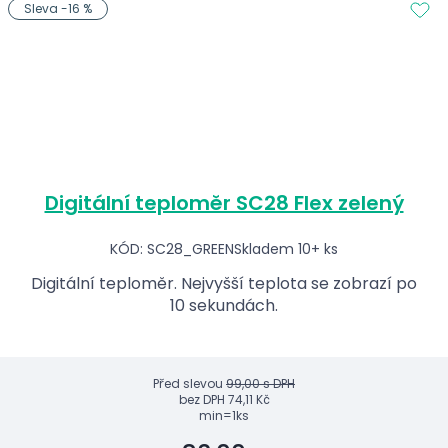
Sleva -16 %
Digitální teploměr SC28 Flex zelený
KÓD: SC28_GREEN
Skladem 10+ ks
Digitální teploměr. Nejvyšší teplota se zobrazí po
10 sekundách.
Před slevou
99,00 s DPH
bez DPH
74,11 Kč
min=1ks