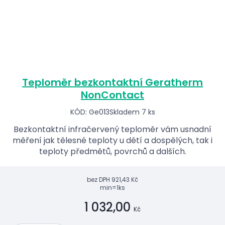
Teploměr bezkontaktní Geratherm
NonContact
KÓD: Ge013
Skladem 7 ks
Bezkontaktní infračervený teploměr vám usnadní
měření jak tělesné teploty u dětí a dospělých, tak i
teploty předmětů, povrchů a dalších.
bez DPH
921,43 Kč
min=1ks
1 032,00
Kč