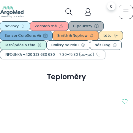
0
Novinky
Zachraň mě
E-poukazy
Senzor CareSens Air
Smith & Nephew
Léto
Letní péče o tělo
Balíčky na míru
Náš Blog
INFOLINKA +420 323 630 630
|
7:30–15:30 (po–pá)
Teploměry