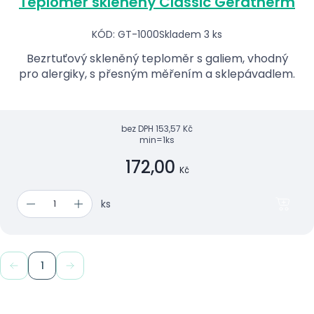
Teploměr skleněný Classic Geratherm
KÓD: GT-1000
Skladem 3 ks
Bezrtuťový skleněný teploměr s galiem, vhodný
pro alergiky, s přesným měřením a sklepávadlem.
bez DPH
153,57 Kč
min=1ks
172,00
Kč
ks
1