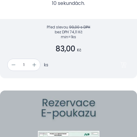
10 sekundách.
Před slevou
99,00 s DPH
bez DPH
74,11 Kč
min=1ks
83,00
Kč
ks