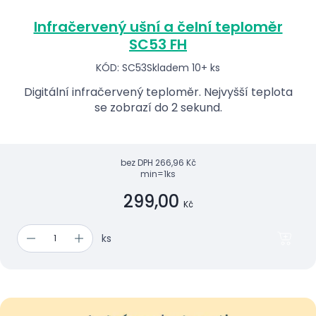
Infračervený ušní a čelní teploměr
SC53 FH
KÓD: SC53
Skladem 10+ ks
Digitální infračervený teploměr. Nejvyšší teplota
se zobrazí do 2 sekund.
bez DPH
266,96 Kč
min=1ks
299,00
Kč
ks