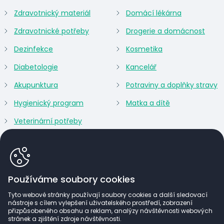
Zdravotnický materiál
Domácí lékárna
Zdravotnické potřeby
Drogerie a domácnost
Dezinfekce
Kosmetika
Diabetologie
Kancelář
Akupunktura
Potraviny a doplňky stravy
Hygienický program
Matka a dítě
Veterinární potřeby
Používáme soubory cookies
Tyto webové stránky používají soubory cookies a další sledovací
nástroje s cílem vylepšení uživatelského prostředí, zobrazení
přizpůsobeného obsahu a reklam, analýzy návštěvnosti webových
stránek a zjištění zdroje návštěvnosti.