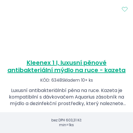
Kleenex 1 l, luxusní pěnové
antibakteriální mýdlo na ruce - kazeta
KÓD: 6348
Skladem 10+ ks
Luxusní antibakteriálnbí pěna na ruce. Kazeta je
kompatibilní s dávkovačem Aquarius zásobník na
mýdlo a dezinfekční prostředky, který naleznete
na našem eshopu pod kódem 6948 a 6955.
bez DPH
603,31 Kč
min=1ks