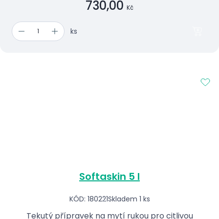
730,00
Kč
ks
Softaskin 5 l
KÓD: 180221
Skladem 1 ks
Tekutý přípravek na mytí rukou pro citlivou