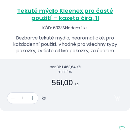
Tekuté mýdlo Kleenex pro časté
použití – kazeta čirá, 1l
KÓD: 6333
Skladem 1 ks
Bezbarvé tekuté mýdlo, nearomatické, pro
každodenní použití. Vhodné pro všechny typy
pokožky, zvláště citlivé pokožky, za účelem
zajištění hygieny bez podráždění.
bez DPH
463,64 Kč
min=1ks
561,00
Kč
ks