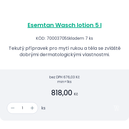
Esemtan Wasch lotion 5 l
KÓD: 70003705
Skladem 7 ks
Tekutý přípravek pro mytí rukou a těla se zvláště
dobrými dermatologickými vlastnostmi.
bez DPH
676,03 Kč
min=1ks
818,00
Kč
ks