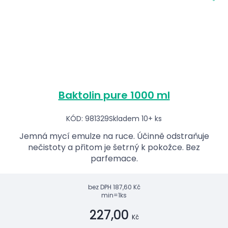
Baktolin pure 1000 ml
KÓD: 981329
Skladem 10+ ks
Jemná mycí emulze na ruce. Účinně odstraňuje
nečistoty a přitom je šetrný k pokožce. Bez
parfemace.
bez DPH
187,60 Kč
min=1ks
227,00
Kč