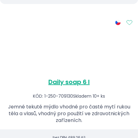
Daily soap 6 l
KÓD: 1-250-709130
Skladem 10+ ks
Jemné tekuté mýdlo vhodné pro časté mytí rukou
těla a vlasů, vhodný pro použití ve zdravotnických
zařízeních.
bez DPH
489,26 Kč