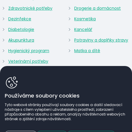
Zdravotnické potřeby
Drogerie a domácnost
Dezinfekce
Kosmetika
Diabetologie
Kancelář
Akupunktura
Potraviny a doplňky stravy
Hygienický program
Matka a dítě
Veterinární potřeby
Používáme soubory cookies
Tyto webové stránky používají soubory cookies a další sledovací
nástroje s cílem vylepšení uživatelského prostředí, zobrazení
přizpůsobeného obsahu a reklam, analýzy návštěvnosti webových
stránek a zjištění zdroje návštěvnosti.