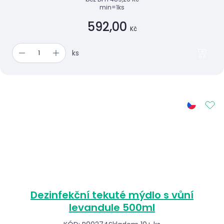
min=1ks
592,00
Kč
ks
Dezinfekční tekuté mýdlo s vůní
levandule 500ml