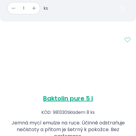
ks
Baktolin pure 5 l
KÓD: 981330
Skladem 8 ks
Jemná mycí emulze na ruce. Účinně odstraňuje
nečistoty a přitom je šetrný k pokožce. Bez