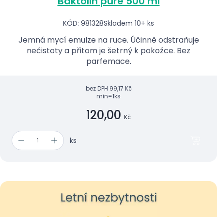
Baktolin pure 500 ml
KÓD: 981328
Skladem 10+ ks
Jemná mycí emulze na ruce. Účinně odstraňuje
nečistoty a přitom je šetrný k pokožce. Bez
parfemace.
bez DPH
99,17 Kč
min=1ks
120,00
Kč
ks