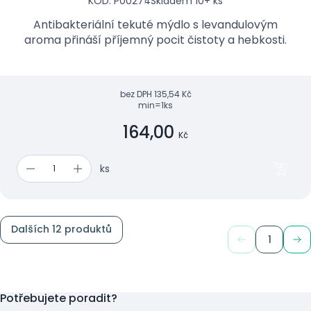
KÓD: P00274
Skladem 10+ ks
Antibakteriální tekuté mýdlo s levandulovým
aroma přináší příjemný pocit čistoty a hebkosti.
bez DPH
135,54 Kč
min=1ks
164,00
Kč
ks
Dalších 12 produktů
1
Potřebujete poradit?