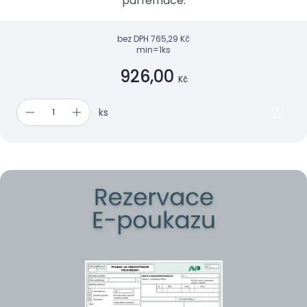
parfemace.
bez DPH
765,29 Kč
min=1ks
926,00
Kč
ks