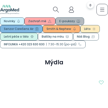
0
Novinky
Zachraň mě
E-poukazy
Senzor CareSens Air
Smith & Nephew
Léto
Letní péče o tělo
Balíčky na míru
Náš Blog
INFOLINKA +420 323 630 630
|
7:30–15:30 (po–pá)
Mýdla