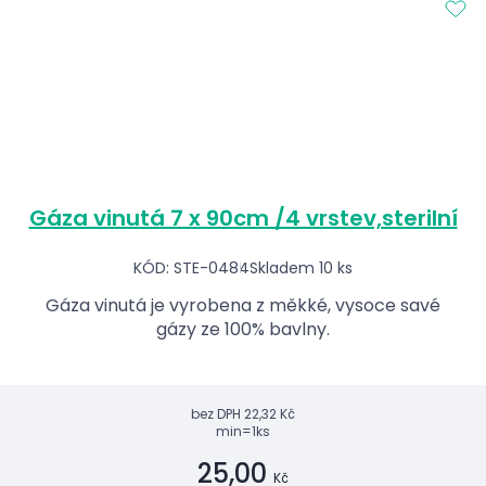
Gáza vinutá 7 x 90cm /4 vrstev,sterilní
KÓD: STE-0484
Skladem 10 ks
Gáza vinutá je vyrobena z měkké, vysoce savé
gázy ze 100% bavlny.
bez DPH
22,32 Kč
min=1ks
25,00
Kč