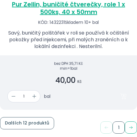
Pur Zellin, buničité čtverečky, role 1 x
500ks, 40 x 50mm
KÓD: 1432231
Skladem 10+ bal
Savý, buničitý polštářek v roli se používá k očištění
pokožky před injekcemi, při malých zraněních a k
lokální dezinfekci . Nesterilní.
bez DPH
35,71 Kč
min=1bal
40,00
Kč
bal
Dalších 12 produktů
1