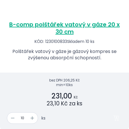
B-comp polštářek vatový v gáze 20 x
30 cm
KÓD: 1230100833
Skladem 10 ks
Polštářek vatový v gáze je gázový kompres se
zvýšenou absorpční schopností.
bez DPH
206,25 Kč
min=10ks
231,00
Kč
23,10 Kč za ks
ks