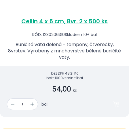
Cellin 4 x 5 cm, 8vr. 2 x 500 ks
KÓD: 1230206310
Skladem 10+ bal
Buničitá vata dělená - tampony, čtverečky,
8vrstev. Vyrobeny z mnohavrstvé bělené buničité
vaty.
bez DPH
48,21 Kč
bal=1000ks
min=1bal
54,00
Kč
bal