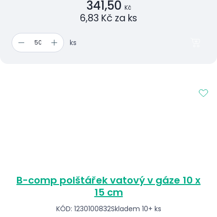
341,50
Kč
6,83 Kč za ks
ks
B-comp polštářek vatový v gáze 10 x
15 cm
KÓD: 1230100832
Skladem 10+ ks