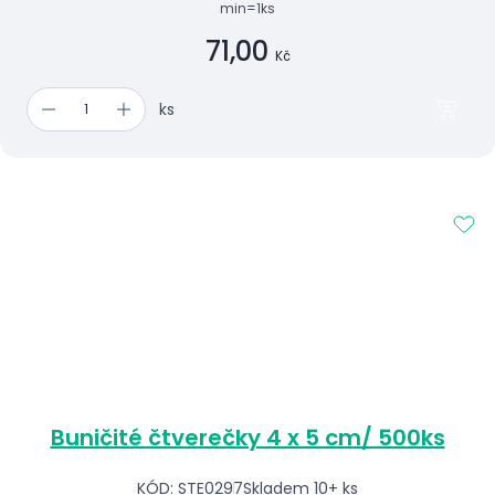
min=1ks
71,00
Kč
ks
Buničité čtverečky 4 x 5 cm/ 500ks
KÓD: STE0297
Skladem 10+ ks