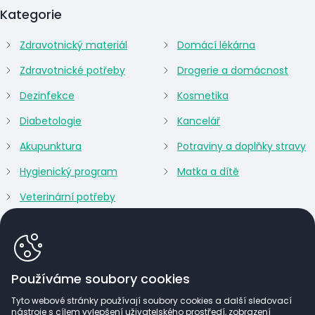
Kategorie
Zdravotnický materiál
Domácí lékárna
Zdravotnické potřeby
Drogerie a domácnost
Dezinfekce
Kosmetika
Diabetologie
Kancelář
Akupunktura
Potraviny a doplňky stravy
Hygienický program
Matka a dítě
Veterinární potřeby
Používáme soubory cookies
Tyto webové stránky používají soubory cookies a další sledovací
nástroje s cílem vylepšení uživatelského prostředí, zobrazení