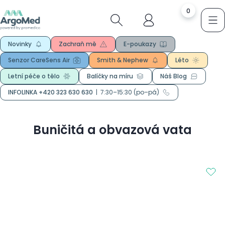
0
Novinky
Zachraň mě
E-poukazy
Senzor CareSens Air
Smith & Nephew
Léto
Letní péče o tělo
Balíčky na míru
Náš Blog
INFOLINKA +420 323 630 630
|
7:30–15:30 (po–pá)
Buničitá a obvazová vata