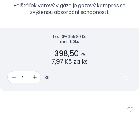
Polštářek vatový v gáze je gázový kompres se
zvýšenou absorpční schopností.
bez DPH
355,80 Kč
min=50ks
398,50
Kč
7,97 Kč za ks
ks