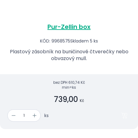
Pur-Zellin box
KÓD: 9968575
Skladem 5 ks
Plastový zásobník na buničinové čtverečky nebo
obvazový mull.
bez DPH
610,74 Kč
min=ks
739,00
Kč
ks