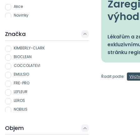
Zaregi
Akce
výhod
Novinky
Značka
Lékařům a zd
exkluzivnímu
KIMBERLY-CLARK
stránku regi
BIOCLEAN
COCCOLATEVI
EMULSIO
Řadit podle:
Vých
FRE-PRO
LEFLEUR
LEROS
NOBILIS
POURRI
Objem
TIERRA VERDE