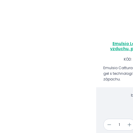
Emulsio 
vzduchu, 
KÓD:
Emulsio Cattura 
gel s technologi
zápachu.
b