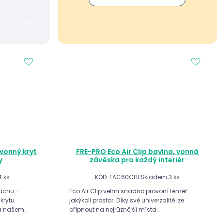
vonný kryt
FRE-PRO Eco Air Clip bavlna, vonná
y
závěska pro každý interiér
 ks
KÓD: EAC60CBF
Skladem 3 ks
uchu -
Eco Air Clip velmi snadno provoní téměř
 krytu
jakýkoli prostor. Díky své univerzalitě lze
na našem
připnout na nejrůznější místa.