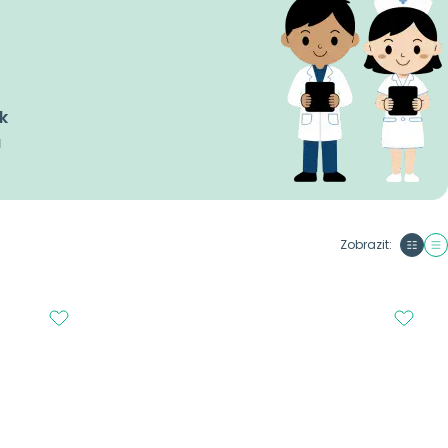
k
a
Zobrazit: