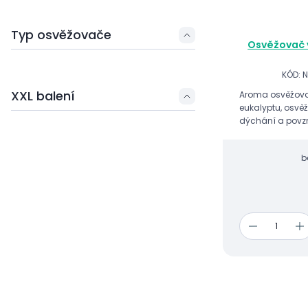
Typ osvěžovače
Osvěžovač 
KÓD: 
XXL balení
Aroma osvěžovač
eukalyptu, osvě
dýchání a povz
b