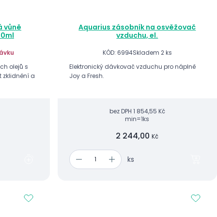
vá vůně
Aquarius zásobník na osvěžovač
00ml
vzduchu, el.
ávku
KÓD: 6994
Skladem 2 ks
ch olejů s
Elektronický dávkovač vzduchu pro náplně
t zklidnění a
Joy a Fresh.
bez DPH
1 854,55 Kč
min=1ks
2 244,00
Kč
ks