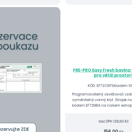
FRE-PRO Easy Fresh bavlna 
pro větší prostor
KÓD: EF72CBF
Skladem 10
Programovatelný osvěžovač vzd
vyměnitelný vonný kryt. Strojek n
kódem EF72NBA na našem eshop
bez DPH
128,93 Kč
zervujte ZDE
156,00
Kč