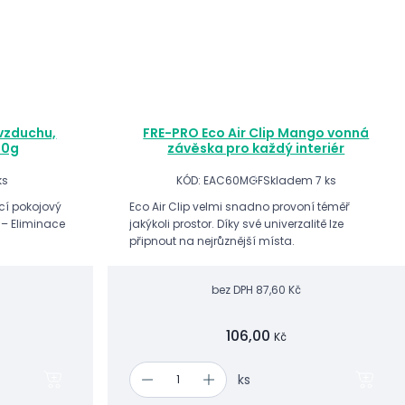
vzduchu,
FRE-PRO Eco Air Clip Mango vonná
50g
závěska pro každý interiér
ks
KÓD: EAC60MGF
Skladem 7 ks
ící pokojový
Eco Air Clip velmi snadno provoní téměř
r – Eliminace
jakýkoli prostor. Díky své univerzalitě lze
připnout na nejrůznější místa.
bez DPH
87,60 Kč
106,00
Kč
ks