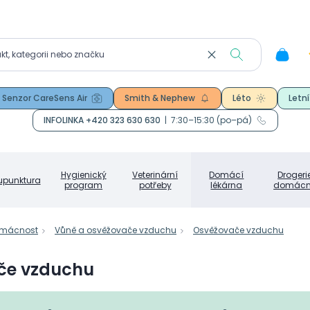
Senzor CareSens Air
Smith & Nephew
Léto
Letní
INFOLINKA +420 323 630 630
|
7:30–15:30 (po–pá)
Hygienický
Veterinární
Domácí
Drogeri
upunktura
program
potřeby
lékárna
domácn
omácnost
Vůně a osvěžovače vzduchu
Osvěžovače vzduchu
če vzduchu