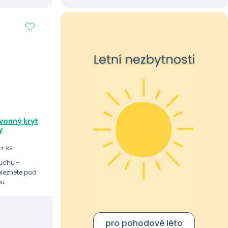
vonný kryt
y
+ ks
uchu -
aleznete pod
u.
pro pohodové léto