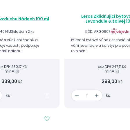
Leros Zklidňující byto
vzduchu Nádech 100 ml
Levandule & šalvěj 1
N4014M
Skladem 2 ks
KÓD: ARG0907
na objedn
 s vůní jehličnanů a
Přírodní bytová vůně z esenciální
žuje vzduch, podporuje
vůní levandule a šalvěje pro poci
náší náladu.
uvolnění.
ez DPH
280,17 Kč
bez DPH
247,11 Kč
min=1ks
min=1ks
339,00
299,00
Kč
Kč
ks
ks