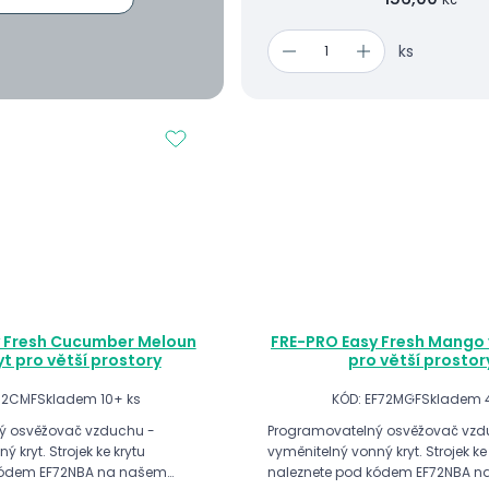
ks
 Fresh Cucumber Meloun
FRE-PRO Easy Fresh Mango 
yt pro větší prostory
pro větší prostor
72CMF
Skladem 10+ ks
KÓD: EF72MGF
Skladem 4
ý osvěžovač vzduchu -
Programovatelný osvěžovač vzd
 kryt. Strojek ke krytu
vyměnitelný vonný kryt. Strojek ke
kódem EF72NBA na našem
naleznete pod kódem EF72NBA 