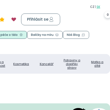
0
Přihlásit se
Košík
0,00 Kč
 péče o tělo
Balíčky na míru
Náš Blog
Potraviny a
e a
Matka a
Kosmetika
Kancelář
doplňky
ost
dítě
stravy