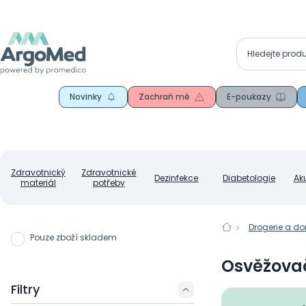
Novinky
Zachraň mě
E-poukazy
Zdravotnický
Zdravotnické
Dezinfekce
Diabetologie
Ak
materiál
potřeby
Drogerie a d
Pouze zboží skladem
Osvěžova
Filtry