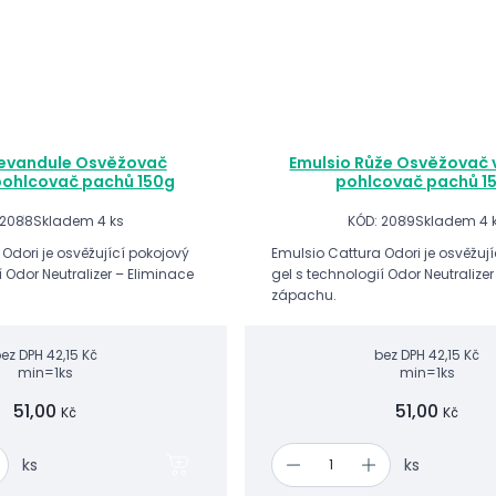
Levandule Osvěžovač
Emulsio Růže Osvěžovač 
pohlcovač pachů 150g
pohlcovač pachů 1
 2088
Skladem 4 ks
KÓD: 2089
Skladem 4 
Odori je osvěžující pokojový
Emulsio Cattura Odori je osvěžuj
í Odor Neutralizer – Eliminace
gel s technologií Odor Neutralize
zápachu.
ez DPH
42,15 Kč
bez DPH
42,15 Kč
min=1ks
min=1ks
51,00
51,00
Kč
Kč
ks
ks