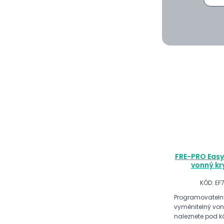
FRE-PRO Easy
vonný kr
KÓD: EF
Programovateln
vyměnitelný vonný
naleznete pod 