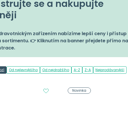
strujte se a nakupujte
něji
ravotnickým zařízením nabízíme lepší ceny i přístup 
 sortimentu. 👉 Kliknutím na banner přejdete přímo n
strace.
ozí
Od nejlevnějšího
Od nejdražšího
A-Z
Z-A
Nejprodávanější
Novinka