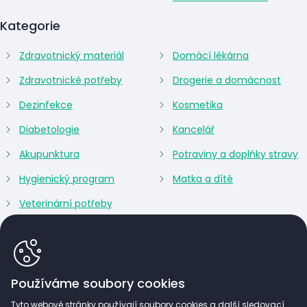
Kategorie
Zdravotnický materiál
Domácí lékárna
Zdravotnické potřeby
Drogerie a domácnost
Dezinfekce
Kosmetika
Diabetologie
Kancelář
Akupunktura
Potraviny a doplňky stravy
Hygienický program
Matka a dítě
Veterinární potřeby
Používáme soubory cookies
Tyto webové stránky používají soubory cookies a další sledovací