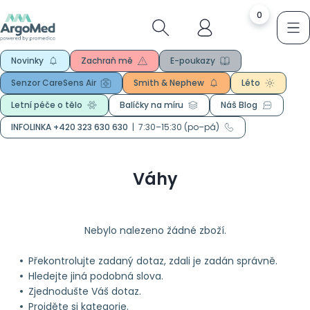
0
Novinky
Zachraň mě
E-poukazy
Senzor CareSens Air
Smith & Nephew
Léto
Letní péče o tělo
Balíčky na míru
Náš Blog
INFOLINKA +420 323 630 630
|
7:30–15:30 (po–pá)
Váhy
Nebylo nalezeno žádné zboží.
Překontrolujte zadaný dotaz, zdali je zadán správně.
Hledejte jiná podobná slova.
Zjednodušte Váš dotaz.
Projděte si kategorie.