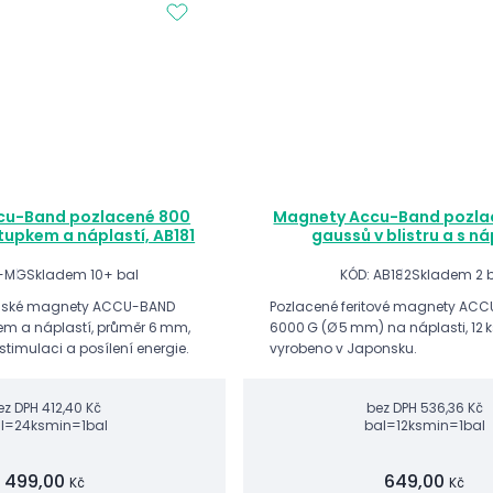
cu-Band pozlacené 800
Magnety Accu-Band pozla
tupkem a náplastí, AB181
gaussů v blistru a s ná
W-MG
Skladem 10+ bal
KÓD: AB182
Skladem 2 
onské magnety ACCU-BAND
Pozlacené feritové magnety AC
em a náplastí, průměr 6 mm,
6000 G (Ø 5 mm) na náplasti, 12 k
stimulaci a posílení energie.
vyrobeno v Japonsku.
ez DPH
412,40 Kč
bez DPH
536,36 Kč
l=24ks
min=1bal
bal=12ks
min=1bal
499,00
649,00
Kč
Kč