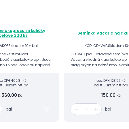
é akupresurní kuličky
Semínka Vacaria na aku
celové 300 ks
-AKOP
Skladem 10+ bal
KÓD: CD-VAC
Skladem 10
dné ke stimulaci
CD-VAC jsou upravená semínka č
bodů v aurikulo-terapii. Jsou
Vacaria vhodná k aurikuloterapii
tnou, vodě-odolnou náplastí.
alergických na běžné kovy. Sem
jsou opatřena antialergenní vo
náplastí v tělové barvě.
ez DPH
462,81 Kč
bez DPH
123,97 Kč
l=300ks
min=1bal
bal=100ks
min=1bal
560,00
150,00
Kč
Kč
bal
bal