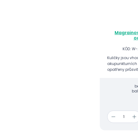
Magrainov
o
KÓD: W
Kuličky jsou vho
akupunkturních 
opatřeny průsvi
b
ba