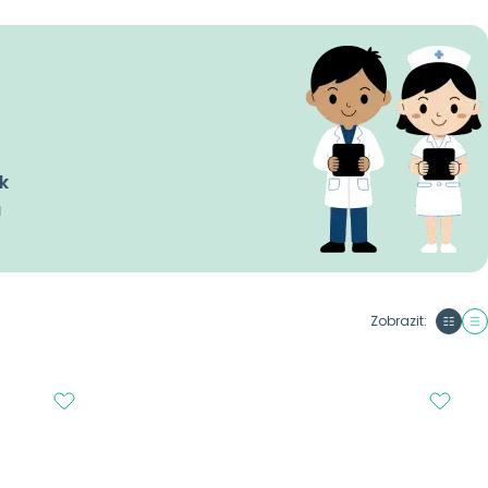
k
a
Zobrazit: