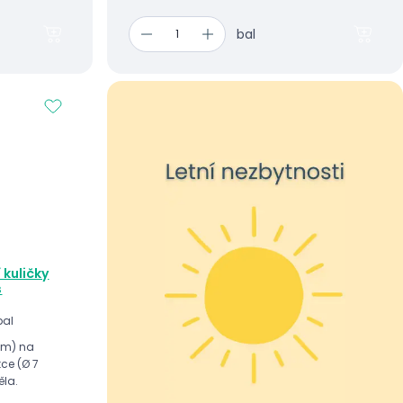
bal
 kuličky
s
bal
 mm) na
tce (Ø 7
ěla.