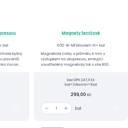
presuru
Magnety ferritové
+ bal
KÓD: W-MF
Skladem 10+ bal
ínské byliny
Magnetické čočky o průměru 6 mm s
 u pacientů
výstupkem na akupresuru, emitující
ínka Vacaria
soustředěný magnetický tok o síle 800
dovzdornou
gaussů (80 mT) z jediného bodu.
bez DPH
247,11 Kč
bal=24ks
min=1bal
299,00
Kč
bal