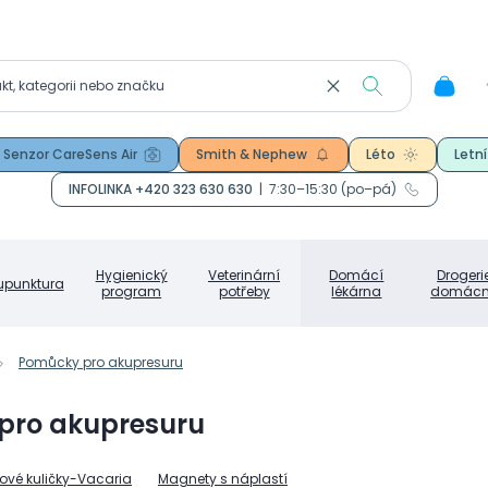
Senzor CareSens Air
Smith & Nephew
Léto
Letní
INFOLINKA +420 323 630 630
|
7:30–15:30 (po–pá)
Hygienický
Veterinární
Domácí
Drogeri
upunktura
program
potřeby
lékárna
domácn
Pomůcky pro akupresuru
pro akupresuru
vé kuličky-Vacaria
Magnety s náplastí