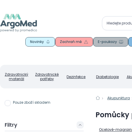
Novinky
Zachraň mě
E-poukazy
Zdravotnický
Zdravotnické
Dezinfekce
Diabetologie
Ak
materiál
potřeby
Akupunktura
Pouze zboží skladem
Pomůcky 
Filtry
Ocelové-magraino