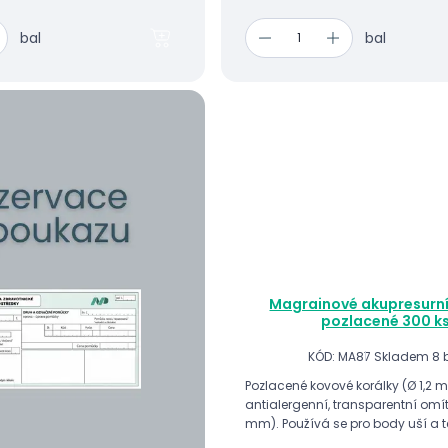
bal
bal
Magrainové akupresurní
pozlacené 300 k
KÓD: MA87
Skladem 8 
Pozlacené kovové korálky (Ø 1,2
antialergenní, transparentní omí
mm). Používá se pro body uší a t