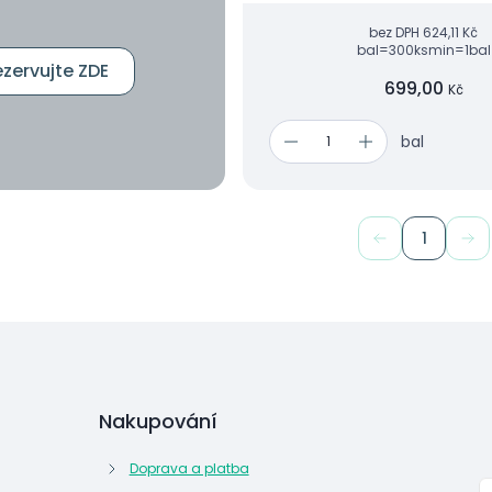
bez DPH
624,11 Kč
bal=300ks
min=1bal
zervujte ZDE
699,00
Kč
bal
1
Nakupování
Doprava a platba