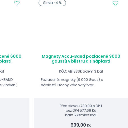
Sleva -4 %
cené 6000
Magnety Accu-Band pozlacené 9000
plastí
gaussů v blistru a s náplastí
bal
KÓD: AB183
Skladem 3 bal
CU-BAND
Pozlacené magnety (9 000 Gaus) s
s v balení,
náplastí. Plochý válcovitý tvar.
Před slevou
730,00 s DPH
bez DPH
577,69 Kč
bal=12ks
min=1bal
699,00
Kč