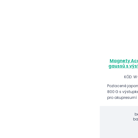
Magnety Ac
gaussů s výs
KÓD: 
Pozlacené jap
800 G s výstupk
pro akupresurní 
b
ba