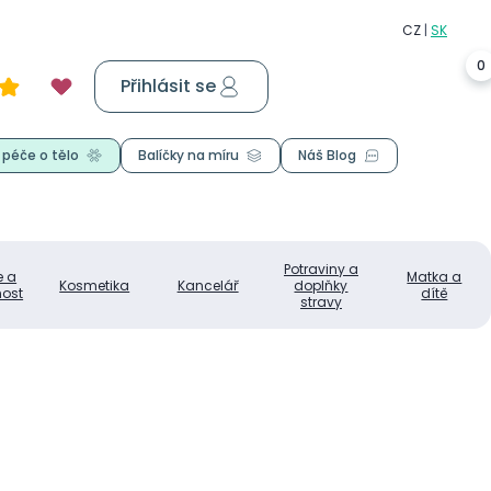
0
Přihlásit se
Košík
0,00 Kč
 péče o tělo
Balíčky na míru
Náš Blog
Potraviny a
e a
Matka a
Kosmetika
Kancelář
doplňky
ost
dítě
stravy