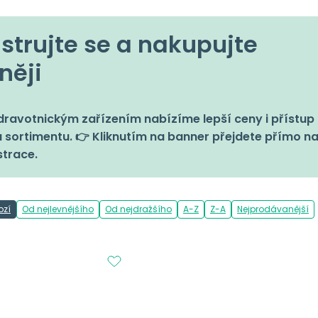
strujte se a nakupujte
něji
ravotnickým zařízením nabízíme lepší ceny i přístup 
 sortimentu. 👉 Kliknutím na banner přejdete přímo n
strace.
ozí
Od nejlevnějšího
Od nejdražšího
A-Z
Z-A
Nejprodávanější