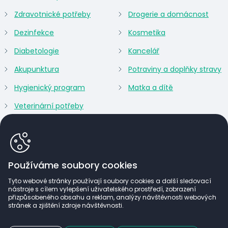
Zdravotnické potřeby
Drogerie a domácnost
Dezinfekce
Kosmetika
Diabetologie
Kancelář
Akupunktura
Potraviny a doplňky stravy
Hygienický program
Matka a dítě
Veterinární potřeby
Používáme soubory cookies
Tyto webové stránky používají soubory cookies a další sledovací
nástroje s cílem vylepšení uživatelského prostředí, zobrazení
přizpůsobeného obsahu a reklam, analýzy návštěvnosti webových
stránek a zjištění zdroje návštěvnosti.