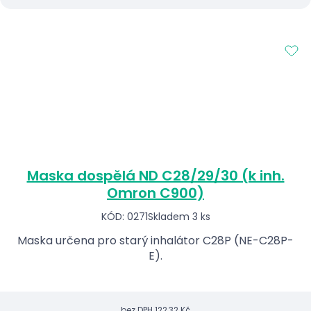
Maska dospělá ND C28/29/30 (k inh.
Omron C900)
KÓD: 0271
Skladem 3 ks
Maska určena pro starý inhalátor C28P (NE-C28P-
E).
bez DPH
122,32 Kč