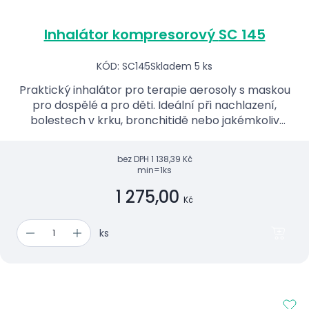
Inhalátor kompresorový SC 145
KÓD: SC145
Skladem 5 ks
Praktický inhalátor pro terapie aerosoly s maskou
pro dospělé a pro děti. Ideální při nachlazení,
bolestech v krku, bronchitidě nebo jakémkoliv
jiném zánětu dýchacích cest.
bez DPH
1 138,39 Kč
min=1ks
1 275,00
Kč
ks