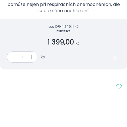
pomůže nejen při respiračních onemocněních, ale
i u běžného nachlazení.
bez DPH
1 249,11 Kč
min=1ks
1 399,00
Kč
ks