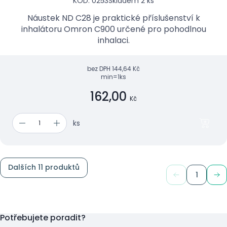
KÓD: 0253
Skladem 2 ks
Náustek ND C28 je praktické příslušenství k
inhalátoru Omron C900 určené pro pohodlnou
inhalaci.
bez DPH
144,64 Kč
min=1ks
162,00
Kč
ks
Dalších 11 produktů
1
Potřebujete poradit?