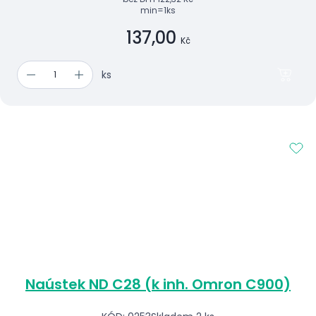
min=1ks
137,00
Kč
ks
Naústek ND C28 (k inh. Omron C900)