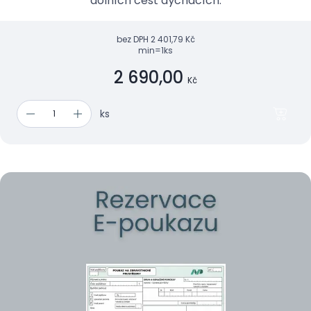
dolních cest dýchacích.
bez DPH
2 401,79 Kč
min=1ks
2 690,00
Kč
ks