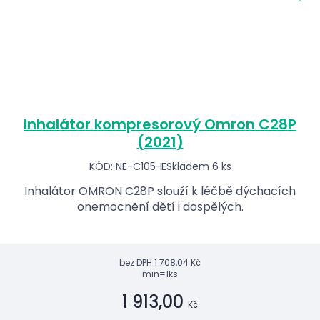
Inhalátor kompresorový Omron C28P
(2021)
KÓD: NE-C105-E
Skladem 6 ks
Inhalátor OMRON C28P slouží k léčbě dýchacích
onemocnění dětí i dospělých.
bez DPH
1 708,04 Kč
min=1ks
1 913,00
Kč