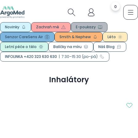
0
Novinky
Zachraň mě
E-poukazy
Senzor CareSens Air
Smith & Nephew
Léto
Letní péče o tělo
Balíčky na míru
Náš Blog
INFOLINKA +420 323 630 630
|
7:30–15:30 (po–pá)
Inhalátory