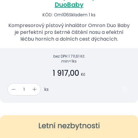
DuoBaby
KÓD: Om106
Skladem 1 ks
Kompresorový pístový inhalátor Omron Duo Baby
je perfektní pro šetrné čištění nosu a efektní
léčbu horních a dolních cest dýchacích.
bez DPH
1 711,61 Kč
min=1ks
1 917,00
Kč
ks