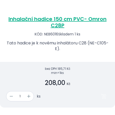
Inhalační hadice 150 cm PVC- Omron
C28P
KÓD: NEB6016
Skladem 1 ks
Tato hadice je k novému inhalátoru C28 (NE-C105-
E).
bez DPH
185,71 Kč
min=1ks
208,00
Kč
ks