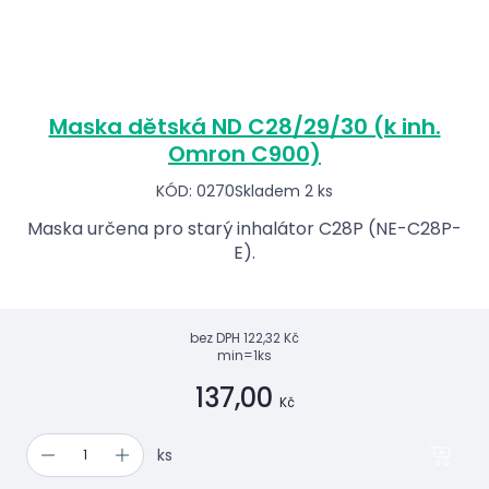
Maska dětská ND C28/29/30 (k inh.
Omron C900)
KÓD: 0270
Skladem 2 ks
Maska určena pro starý inhalátor C28P (NE-C28P-
E).
bez DPH
122,32 Kč
min=1ks
137,00
Kč
ks