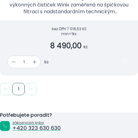
výkonných čističek Winix zaměřená na špičkovou
filtraci s nadstandardním technickým
provedením.
bez DPH
7 016,53 Kč
min=1ks
8 490,00
Kč
ks
1
Potřebujete poradit?
zákaznická linka
+420 323 630 630