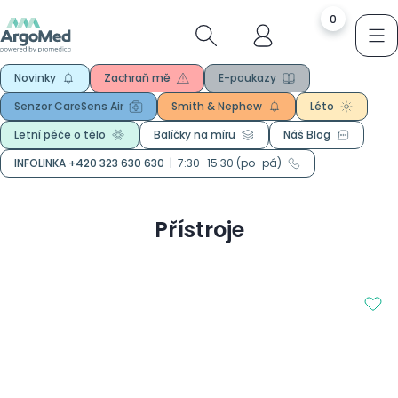
0
Novinky
Zachraň mě
E-poukazy
Senzor CareSens Air
Smith & Nephew
Léto
Letní péče o tělo
Balíčky na míru
Náš Blog
INFOLINKA +420 323 630 630
|
7:30–15:30 (po–pá)
Přístroje