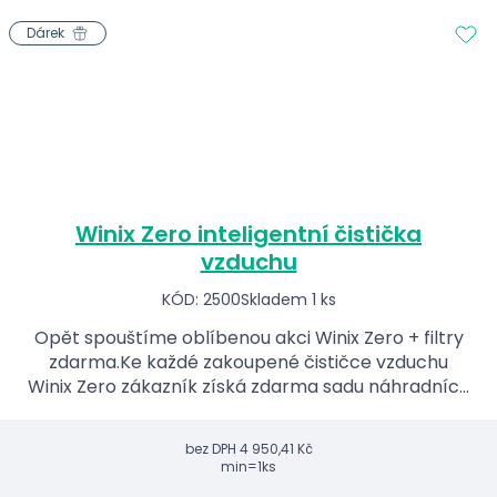
Dárek
Winix Zero inteligentní čistička
vzduchu
KÓD: 2500
Skladem 1 ks
Opět spouštíme oblíbenou akci Winix Zero + filtry
zdarma.Ke každé zakoupené čističce vzduchu
Winix Zero zákazník získá zdarma sadu náhradních
filtrů v hodnotě 1 690 Kč
bez DPH
4 950,41 Kč
min=1ks