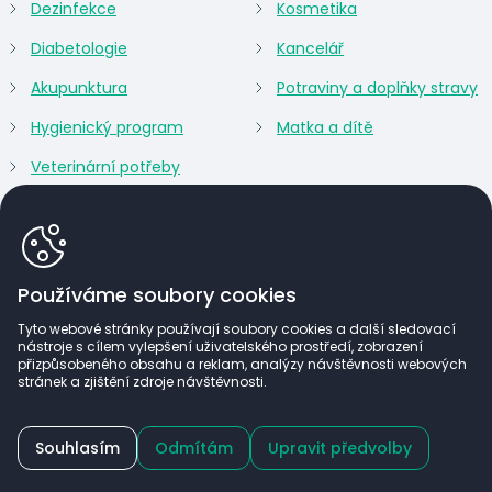
Dezinfekce
Kosmetika
Diabetologie
Kancelář
Akupunktura
Potraviny a doplňky stravy
Hygienický program
Matka a dítě
Veterinární potřeby
Používáme soubory cookies
Tyto webové stránky používají soubory cookies a další sledovací
nástroje s cílem vylepšení uživatelského prostředí, zobrazení
přizpůsobeného obsahu a reklam, analýzy návštěvnosti webových
stránek a zjištění zdroje návštěvnosti.
Lékařům a zdravotnickým zařízením nabízíme po
Souhlasím
Odmítám
Upravit předvolby
registraci zvýhodněné ceny a exkluzivní sortiment.
(c) ARGOMED CZ 2026
Power by
Zaregistrujte se a nakupujte výhodněji.