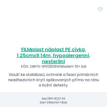
FILMplast náplast PE cívka,
1,25cmx9,14m, hypoalergenní,
nesterilní
KÓD: ZARYS-SPE12509W
Skladem 10+ bal
Slouží ke stabilizaci, ochraně a fixaci primárních
neadhezivních krytí aplikovaných přímo na ránu
a kožní defekty.
bez DPH
141,07 Kč
bal=24ks
min=1bal