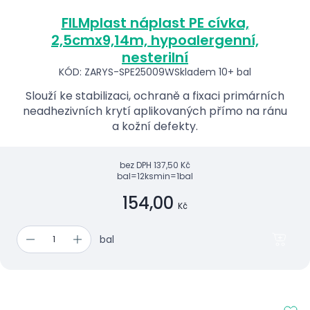
FILMplast náplast PE cívka,
2,5cmx9,14m, hypoalergenní,
nesterilní
KÓD: ZARYS-SPE25009W
Skladem 10+ bal
Slouží ke stabilizaci, ochraně a fixaci primárních
neadhezivních krytí aplikovaných přímo na ránu
a kožní defekty.
bez DPH
137,50 Kč
bal=12ks
min=1bal
154,00
Kč
bal