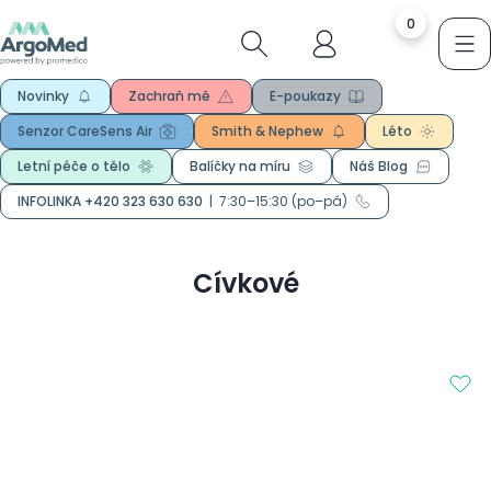
0
Novinky
Zachraň mě
E-poukazy
Senzor CareSens Air
Smith & Nephew
Léto
Letní péče o tělo
Balíčky na míru
Náš Blog
INFOLINKA +420 323 630 630
|
7:30–15:30 (po–pá)
Cívkové