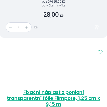
bez DPH
25,00 Kč
bal=6ks
min=1ks
28,00
Kč
ks
Fixační náplast z porézní
transparentní fólie Filmpore, 1,25 cm x
9,15 m