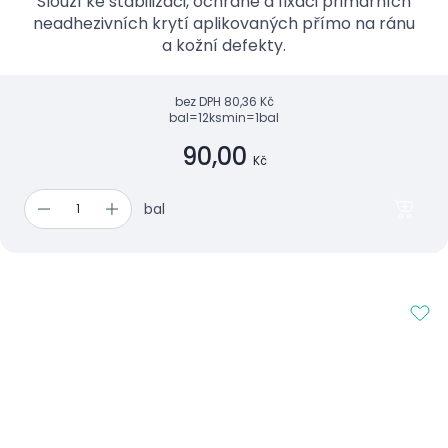
Slouží ke stabilizaci, ochraně a fixaci primárních
neadhezivních krytí aplikovaných přímo na ránu
a kožní defekty.
bez DPH
80,36 Kč
bal=12ks
min=1bal
90,00
Kč
bal