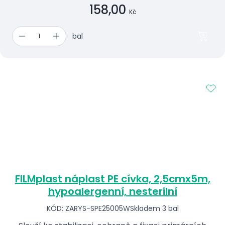
158,00
Kč
bal
FILMplast náplast PE cívka, 2,5cmx5m,
hypoalergenní, nesterilní
KÓD: ZARYS-SPE25005W
Skladem 3 bal