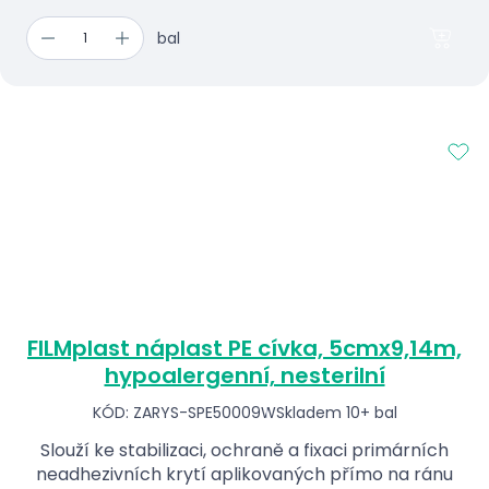
bal
FILMplast náplast PE cívka, 5cmx9,14m,
hypoalergenní, nesterilní
KÓD: ZARYS-SPE50009W
Skladem 10+ bal
Slouží ke stabilizaci, ochraně a fixaci primárních
neadhezivních krytí aplikovaných přímo na ránu