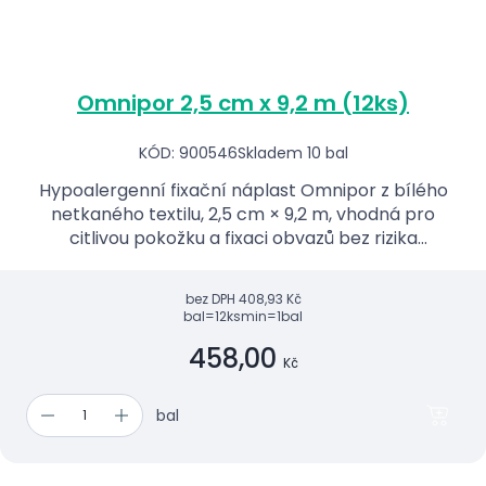
Omnipor 2,5 cm x 9,2 m (12ks)
KÓD: 900546
Skladem 10 bal
Hypoalergenní fixační náplast Omnipor z bílého
netkaného textilu, 2,5 cm × 9,2 m, vhodná pro
citlivou pokožku a fixaci obvazů bez rizika
macerace.
bez DPH
408,93 Kč
bal=12ks
min=1bal
458,00
Kč
bal