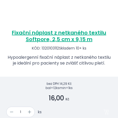
Fixační náplast z netkaného textilu
Softpore, 2,5 cm x 9,15 m
KÓD: 1320103112
Skladem 10+ ks
Hypoalergenní fixační náplast z netkaného textilu
je ideální pro pacienty se zvlášť citlivou pletí.
bez DPH
14,29 Kč
bal=12ks
min=1ks
16,00
Kč
ks