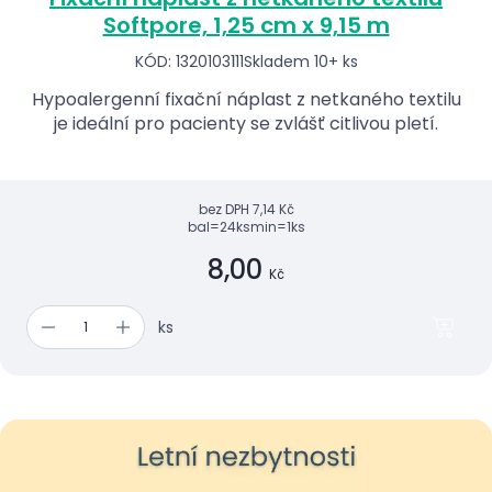
Softpore, 1,25 cm x 9,15 m
KÓD: 1320103111
Skladem 10+ ks
Hypoalergenní fixační náplast z netkaného textilu
je ideální pro pacienty se zvlášť citlivou pletí.
bez DPH
7,14 Kč
bal=24ks
min=1ks
8,00
Kč
ks