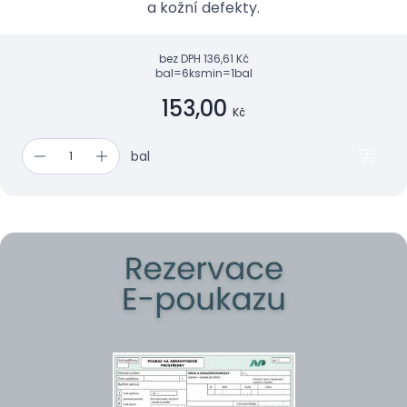
a kožní defekty.
bez DPH
136,61 Kč
bal=6ks
min=1bal
153,00
Kč
bal