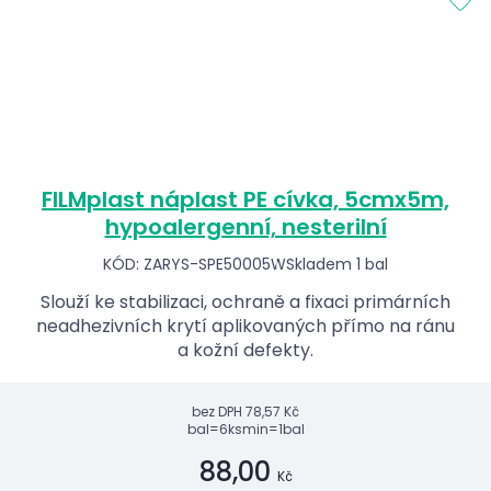
FILMplast náplast PE cívka, 5cmx5m,
hypoalergenní, nesterilní
KÓD: ZARYS-SPE50005W
Skladem 1 bal
Slouží ke stabilizaci, ochraně a fixaci primárních
neadhezivních krytí aplikovaných přímo na ránu
a kožní defekty.
bez DPH
78,57 Kč
bal=6ks
min=1bal
88,00
Kč