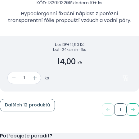
KÓD: 1320103201
Skladem 10+ ks
Hypoalergenní fixační náplast z porézní
transparentní fólie propouští vzduch a vodní páry.
bez DPH
12,50 Kč
bal=24ks
min=1ks
14,00
Kč
ks
Dalších 12 produktů
1
Potřebujete poradit?