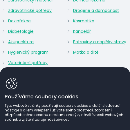
Zdravotnické potřeby
Drogerie a domácnost
Dezinfekce
Kosmetika
Diabetologie
Kancelář
Akupunktura
Potraviny a doplňky stravy
Hygienický program
Matka a dítě
Veterinární potřeby
Používáme soubory cookies
Tyto webové stránky používají soubory cookies a další sledovací
nástroje s cílem vylepšení uživatelského prostředí, zobrazení
přizpůsobeného obsahu a reklam, analýzy návštěvnosti webových
stránek a zjištění zdroje návštěvnosti.