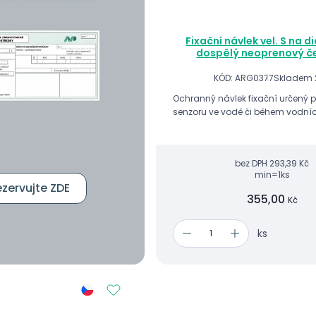
Fixační návlek vel. S na d
dospělý neoprenový č
KÓD: ARG0377
Skladem 
Ochranný návlek fixační určený pr
senzoru ve vodě či během vodníc
bez DPH
293,39 Kč
min=1ks
zervujte ZDE
355,00
Kč
ks