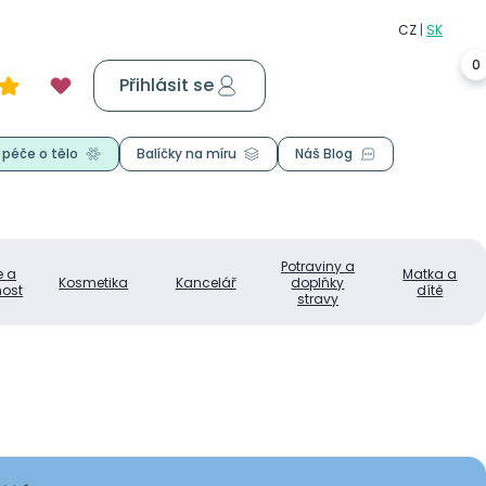
0
Přihlásit se
Košík
0,00 Kč
 péče o tělo
Balíčky na míru
Náš Blog
Potraviny a
e a
Matka a
Kosmetika
Kancelář
doplňky
ost
dítě
stravy