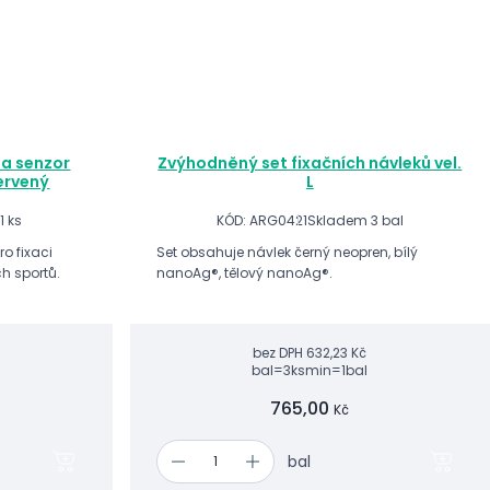
dia senzor
Zvýhodněný set fixačních návleků vel.
ervený
L
1 ks
KÓD: ARG0421
Skladem 3 bal
o fixaci
Set obsahuje návlek černý neopren, bílý
h sportů.
nanoAg®, tělový nanoAg®.
bez DPH
632,23 Kč
bal=3ks
min=1bal
765,00
Kč
bal