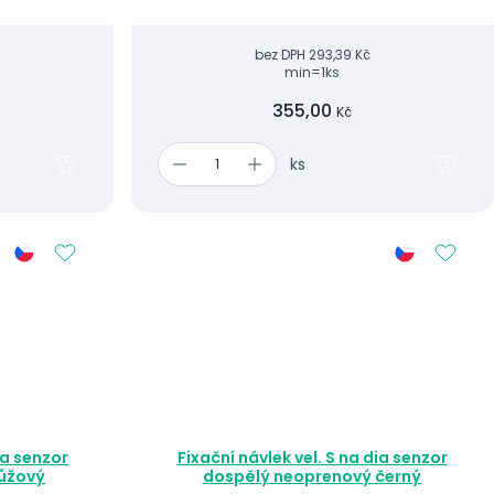
bez DPH
293,39 Kč
min=1ks
355,00
Kč
ks
ia senzor
Fixační návlek vel. S na dia senzor
ůžový
dospělý neoprenový černý