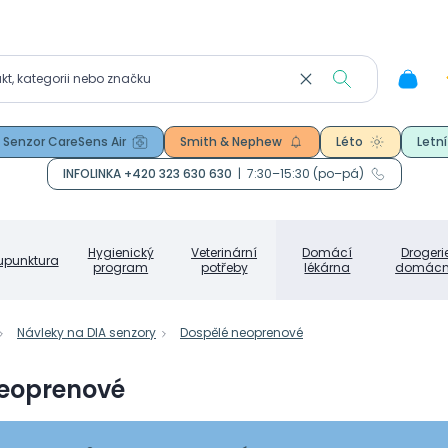
Senzor CareSens Air
Smith & Nephew
Léto
Letní
INFOLINKA +420 323 630 630
|
7:30–15:30 (po–pá)
Hygienický
Veterinární
Domácí
Drogeri
upunktura
program
potřeby
lékárna
domácn
Návleky na DIA senzory
Dospělé neoprenové
neoprenové