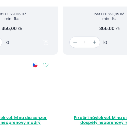
ez DPH
293,39 Kč
bez DPH
293,39 Kč
min=1ks
min=1ks
355,00
355,00
Kč
Kč
ks
ks
lek vel. M na dia senzor
Fixační návlek vel. M na d
 neoprenový modrý
dospělý neoprenový r