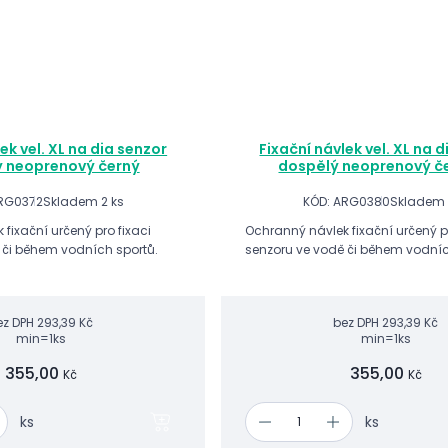
ek vel. XL na dia senzor
Fixační návlek vel. XL na 
 neoprenový černý
dospělý neoprenový č
ARG0372
Skladem 2 ks
KÓD: ARG0380
Skladem 
fixační určený pro fixaci
Ochranný návlek fixační určený pr
 či během vodních sportů.
senzoru ve vodě či během vodníc
ez DPH
293,39 Kč
bez DPH
293,39 Kč
min=1ks
min=1ks
355,00
355,00
Kč
Kč
ks
ks