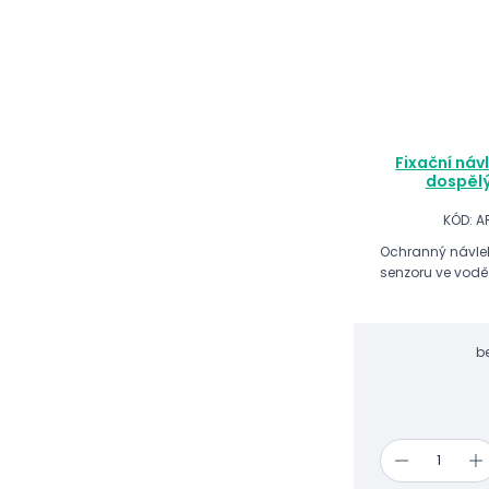
Fixační návl
dospělý
KÓD: 
Ochranný návlek 
senzoru ve vodě
b