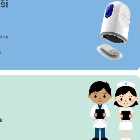
ší
Sens
é
k
a