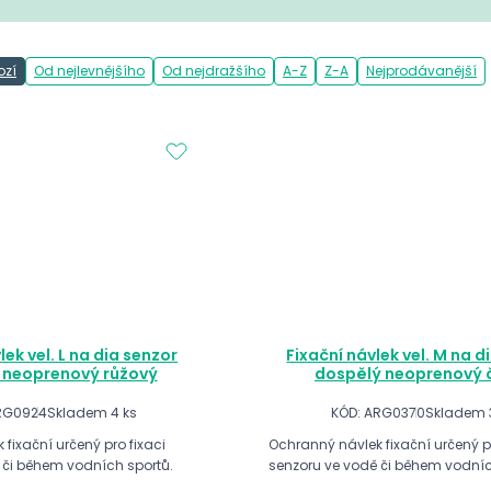
ozí
Od nejlevnějšího
Od nejdražšího
A-Z
Z-A
Nejprodávanější
lek vel. L na dia senzor
Fixační návlek vel. M na d
 neoprenový růžový
dospělý neoprenový 
RG0924
Skladem 4 ks
KÓD: ARG0370
Skladem 
fixační určený pro fixaci
Ochranný návlek fixační určený pr
 či během vodních sportů.
senzoru ve vodě či během vodníc