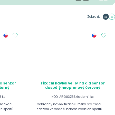
Zobrazit:
ia senzor
Fixační návlek vel. M na dia senzor
černý
dospělý neoprenový červený
3 ks
KÓD: ARG0378
Skladem 1 ks
o fixaci
Ochranný návlek fixační určený pro fixaci
h sportů.
senzoru ve vodě či během vodních sportů.