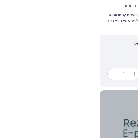
KÓD: 
Ochranný návlek 
senzoru ve vodě
b