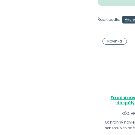
Řadit podle:
Vých
Novinka
Fixační náv
dospělý
KÓD: A
Ochranný návlek 
senzoru ve vodě