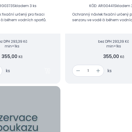
ARG0373
Skladem 3 ks
KÓD: ARG0441
Skladem 
fixační určený pro fixaci
Ochranný návlek fixační určený pr
 či během vodních sportů.
senzoru ve vodě či během vodníc
ez DPH
293,39 Kč
bez DPH
293,39 Kč
min=1ks
min=1ks
355,00
355,00
Kč
Kč
ks
ks