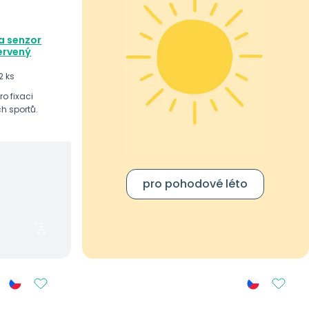
ia senzor
ervený
2 ks
o fixaci
h sportů.
pro pohodové léto