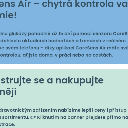
ns Air – chytrá kontrola va
mie!
dinu glukózy pohodlně až 15 dní pomocí senzoru Care
e přehled o aktuálních hodnotách a trendech v reálném
e svém telefonu – díky aplikaci CareSens Air máte sv
ontrolou, ať jste doma, v práci nebo na cestách.
strujte se a nakupujte
něji
ravotnickým zařízením nabízíme lepší ceny i přístup 
 sortimentu. 👉 Kliknutím na banner přejdete přímo n
strace.