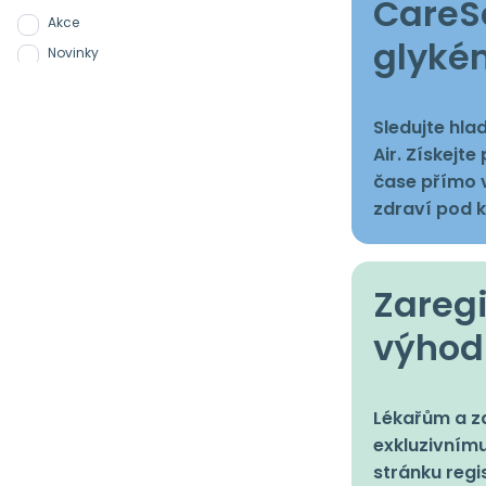
CareSe
Akce
glyké
Novinky
Sledujte hla
Air. Získejt
čase přímo v
zdraví pod k
Zaregi
výhod
Lékařům a zd
exkluzivnímu
stránku regi