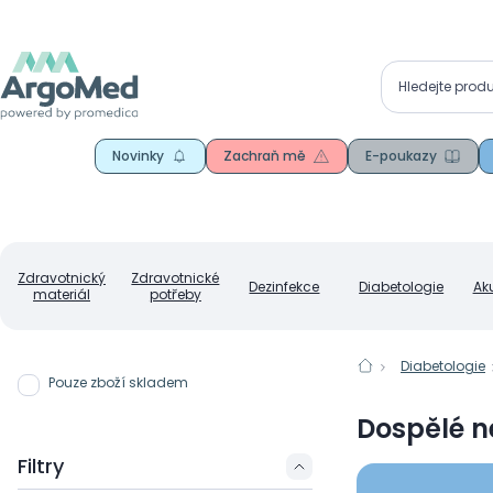
Novinky
Zachraň mě
E-poukazy
Zdravotnický
Zdravotnické
Dezinfekce
Diabetologie
Ak
materiál
potřeby
Diabetologie
Pouze zboží skladem
Dospělé 
Filtry