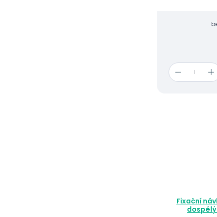
b
Fixační náv
dospělý