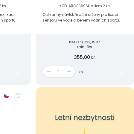
2 ks
KÓD: ARG0369
Skladem 2 ks
o fixaci
Ochranný návlek fixační určený pro fixaci
h sportů.
senzoru ve vodě či během vodních sportů.
bez DPH
293,39 Kč
min=1ks
355,00
Kč
ks