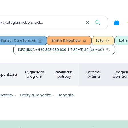
Senzor CareSens Air
Smith & Nephew
Léto
Letní
INFOLINKA +420 323 630 630
|
7:30–15:30 (po–pá)
Hygienický
Veterinární
Domácí
Drogeri
upunktura
program
potřeby
lékárna
domácn
 potřeby
Ortézy a Bandáže
Bandáže