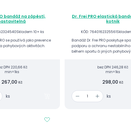
RO bandáž na zápěstí,
Dr. Frei PRO elastická bandá
nastavitelná
kotník
162324540
Skladem 10+ ks
KÓD: 7640162325561
Skladem
PRO se používá jako prevence
Bandáž Dr. Frei PRO poskytuje spo
 a pohybových aktivitách.
podporu a ochranu nestabilního 
během sportu či jiných pohybovýc
vhodná jako prevence vazivové l
(volnosti) či jiných zranění kotníku
ez DPH
220,66 Kč
bez DPH
246,28 Kč
min=1ks
min=1ks
267,00
298,00
Kč
Kč
ks
ks