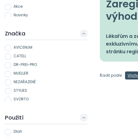
Zaregi
Akce
výhod
Novinky
Značka
Lékařům a zd
exkluzivnímu
AVICENUM
stránku regi
CATELL
DR-FREI-PRO
MUELLER
Řadit podle:
Vých
NEZAŘAZENÉ
STYLIES
SVORTO
Použití
Dlaň