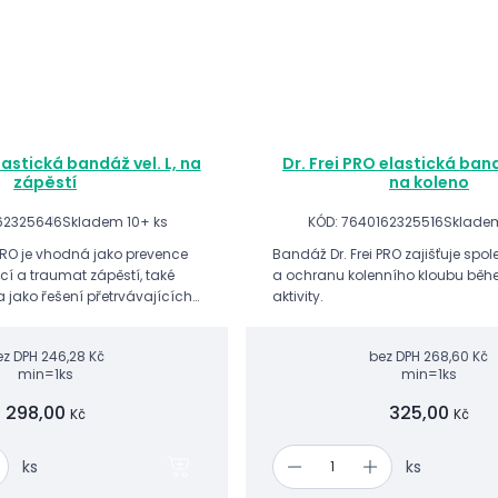
lastická bandáž vel. L, na
Dr. Frei PRO elastická band
zápěstí
na koleno
162325646
Skladem 10+ ks
KÓD: 7640162325516
Skladem
 PRO je vhodná jako prevence
Bandáž Dr. Frei PRO zajišťuje spo
cí a traumat zápěstí, také
a ochranu kolenního kloubu běh
 jako řešení přetrvávajících
aktivity.
estability zápěstí při sportu či
ch a...
ez DPH
246,28 Kč
bez DPH
268,60 Kč
min=1ks
min=1ks
298,00
325,00
Kč
Kč
ks
ks