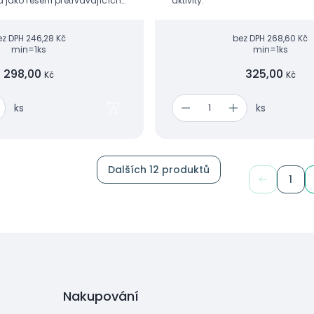
 jako řešení přetrvávajících
aktivity.
estability zápěstí při sportu či
ch a...
ez DPH
246,28 Kč
bez DPH
268,60 Kč
min=1ks
min=1ks
298,00
325,00
Kč
Kč
ks
ks
Dalších 12 produktů
1
Nakupování