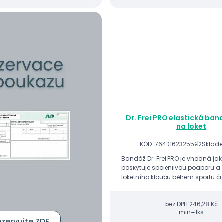
Dr. Frei PRO elastická band
na loket
KÓD: 7640162325592
Sklad
Bandáž Dr. Frei PRO je vhodná ja
poskytuje spolehlivou podporu 
loketního kloubu během sportu či
fyzických aktivit.
bez DPH
246,28 Kč
min=1ks
zervujte ZDE