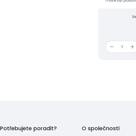
může být použita
bolestí a mírné n
jiných pohybový
b
Potřebujete poradit?
O společnosti