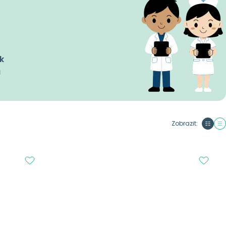
k
a
Zobrazit: