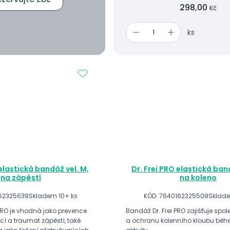
298,00
Kč
ks
 elastická bandáž vel. M,
Dr. Frei PRO elastická band
na zápěstí
na koleno
162325639
Skladem 10+ ks
KÓD: 7640162325509
Sklade
 PRO je vhodná jako prevence
Bandáž Dr. Frei PRO zajišťuje spo
cí a traumat zápěstí, také
a ochranu kolenního kloubu běh