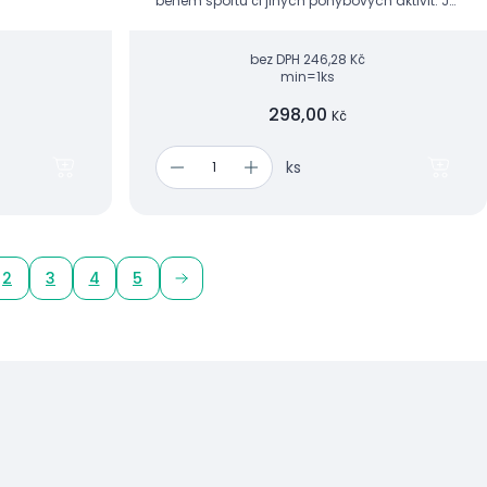
během sportu či jiných pohybových aktivit. Je
vhodná jako prevence vazivové laxity
(volnosti) či jiných zranění kotníku...
bez DPH
246,28 Kč
min=1ks
298,00
Kč
ks
2
3
4
5