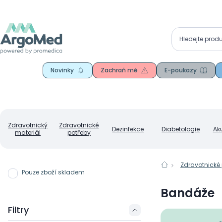
Novinky
Zachraň mě
E-poukazy
Zdravotnický
Zdravotnické
Dezinfekce
Diabetologie
Ak
materiál
potřeby
Zdravotnické
Pouze zboží skladem
Bandáže
Filtry