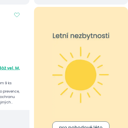
áž vel. M,
em 9 ks
ko prevence,
a ochranu
 jiných
pro pohodové léto