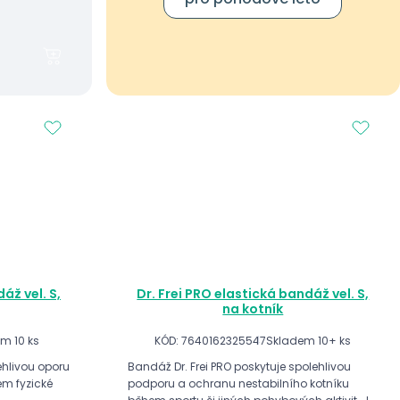
áž vel. S,
Dr. Frei PRO elastická bandáž vel. S,
na kotník
m 10 ks
KÓD: 7640162325547
Skladem 10+ ks
lehlivou oporu
Bandáž Dr. Frei PRO poskytuje spolehlivou
em fyzické
podporu a ochranu nestabilního kotníku