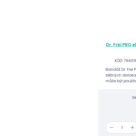
Dr. Frei PRO e
KÓD: 7640
Bandáž Dr. Frei
běžných disloka
může být použita
bolestí a mírné n
jiných pohybový
b