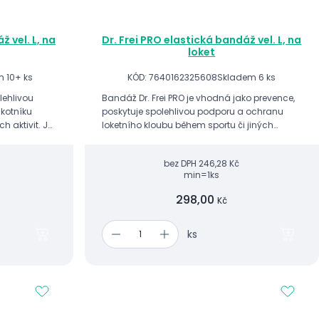
ž vel. L, na
Dr. Frei PRO elastická bandáž vel. L, na
loket
 10+ ks
KÓD: 7640162325608
Skladem 6 ks
lehlivou
Bandáž Dr. Frei PRO je vhodná jako prevence,
kotníku
poskytuje spolehlivou podporu a ochranu
h aktivit. Je
loketního kloubu během sportu či jiných
axity
fyzických aktivit.
...
bez DPH
246,28 Kč
min=1ks
298,00
Kč
ks