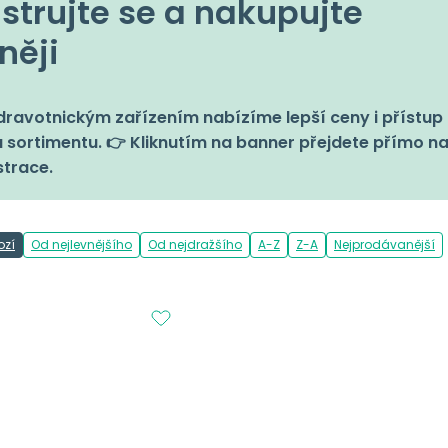
strujte se a nakupujte
něji
ravotnickým zařízením nabízíme lepší ceny i přístup 
 sortimentu. 👉 Kliknutím na banner přejdete přímo n
strace.
ozí
Od nejlevnějšího
Od nejdražšího
A-Z
Z-A
Nejprodávanější