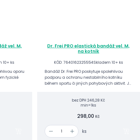
áž vel. M,
Dr. Frei PRO elastická bandáž vel. M,
na kotník
 10+ ks
KÓD: 7640162325554
Skladem 10+ ks
lehlivou oporu
Bandáž Dr. Frei PRO poskytuje spolehlivou
em fyzické
podporu a ochranu nestabilního kotníku
během sportu či jiných pohybových aktivit. Je
vhodná jako prevence vazivové laxity
(volnosti) či jiných zranění kotníku...
bez DPH
246,28 Kč
min=1ks
298,00
Kč
ks