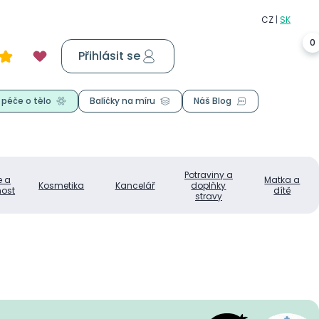
0
Přihlásit se
Košík
0,00 Kč
 péče o tělo
Balíčky na míru
Náš Blog
Potraviny a
e a
Matka a
Kosmetika
Kancelář
doplňky
ost
dítě
stravy