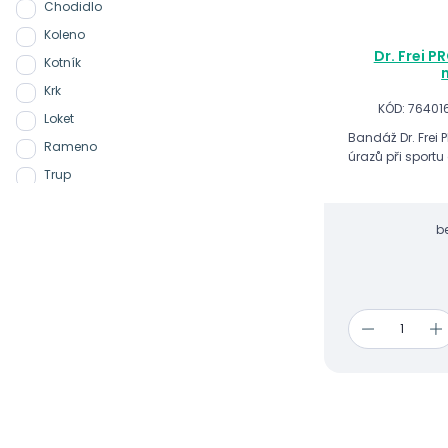
Chodidlo
Koleno
Dr. Frei P
Kotník
Krk
KÓD: 7640
Loket
Bandáž Dr. Frei 
Rameno
úrazů při sportu
Trup
Zápěstí
b