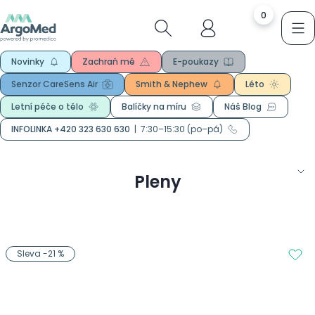
0
Novinky
Zachraň mě
E-poukazy
Senzor CareSens Air
Smith & Nephew
Léto
Letní péče o tělo
Balíčky na míru
Náš Blog
INFOLINKA +420 323 630 630
|
7:30–15:30 (po–pá)
Pleny
Sleva -21 %