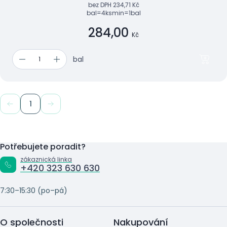
bez DPH
234,71 Kč
bal=4ks
min=1bal
284,00
Kč
bal
1
Potřebujete poradit?
zákaznická linka
+420 323 630 630
7:30–15:30 (po–pá)
O společnosti
Nakupování