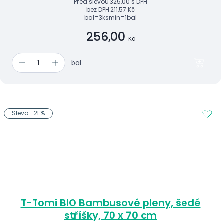
Před slevou
325,00 s DPH
bez DPH
211,57 Kč
bal=3ks
min=1bal
256,00
Kč
bal
Sleva -21 %
T-Tomi BIO Bambusové pleny, šedé
stříšky, 70 x 70 cm