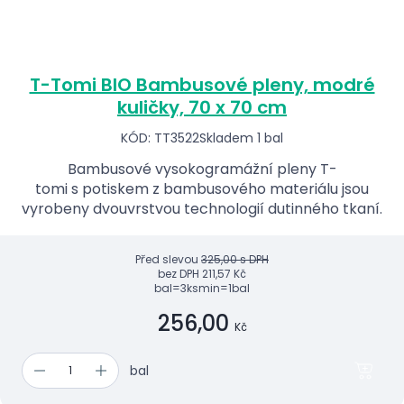
T-Tomi BIO Bambusové pleny, modré
kuličky, 70 x 70 cm
KÓD: TT3522
Skladem 1 bal
Bambusové vysokogramážní pleny T-
tomi s potiskem z bambusového materiálu jsou
vyrobeny dvouvrstvou technologií dutinného tkaní.
Před slevou
325,00 s DPH
bez DPH
211,57 Kč
bal=3ks
min=1bal
256,00
Kč
bal