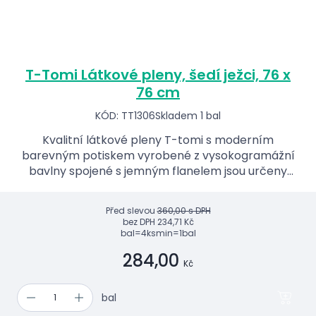
T-Tomi Látkové pleny, šedí ježci, 76 x
76 cm
KÓD: TT1306
Skladem 1 bal
Kvalitní látkové pleny T-tomi s moderním
barevným potiskem vyrobené z vysokogramážní
bavlny spojené s jemným flanelem jsou určeny
nejen jako klasické dětské pleny, ale i jako
podkladové pleny do kočár...
Před slevou
360,00 s DPH
bez DPH
234,71 Kč
bal=4ks
min=1bal
284,00
Kč
bal