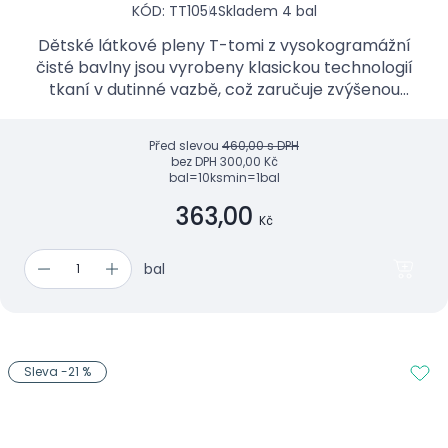
KÓD: TT1054
Skladem 4 bal
Dětské látkové pleny T-tomi z vysokogramážní
čisté bavlny jsou vyrobeny klasickou technologií
tkaní v dutinné vazbě, což zaručuje zvýšenou
savost a měkkost našich látkových plen.
Před slevou
460,00 s DPH
bez DPH
300,00 Kč
bal=10ks
min=1bal
363,00
Kč
bal
Sleva -21 %