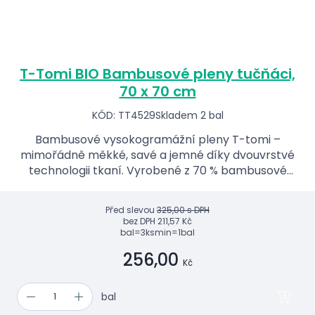
T-Tomi BIO Bambusové pleny tučňáci,
70 x 70 cm
KÓD: TT4529
Skladem 2 bal
Bambusové vysokogramážní pleny T-tomi –
mimořádně měkké, savé a jemné díky dvouvrstvé
technologii tkaní. Vyrobené z 70 % bambusové
viskózy a 30 % BIO bavlny, antialergické a
antibakteriální. Ideální p...
Před slevou
325,00 s DPH
bez DPH
211,57 Kč
bal=3ks
min=1bal
256,00
Kč
bal