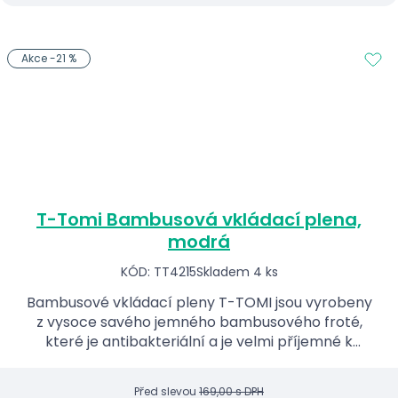
Akce -21 %
T-Tomi Bambusová vkládací plena,
modrá
KÓD: TT4215
Skladem 4 ks
Bambusové vkládací pleny T-TOMI jsou vyrobeny
z vysoce savého jemného bambusového froté,
které je antibakteriální a je velmi příjemné k
dětské pokožce.
Před slevou
169,00 s DPH