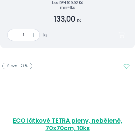
bez DPH
109,92 Kč
min=1ks
133,00
Kč
ks
Sleva -21 %
ECO látkové TETRA pleny, nebělené,
70x70cm, 10ks