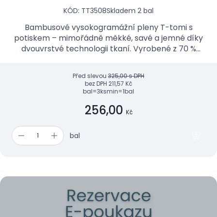
KÓD: TT3508
Skladem 2 bal
Bambusové vysokogramážní pleny T-tomi s
potiskem – mimořádně měkké, savé a jemné díky
dvouvrstvé technologii tkaní. Vyrobené z 70 %
bambusové viskózy a 30 % BIO bavlny,
antialergické a antibakteriální...
Před slevou
325,00 s DPH
bez DPH
211,57 Kč
bal=3ks
min=1bal
256,00
Kč
bal