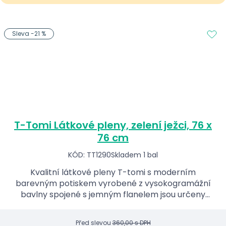
Sleva -21 %
T-Tomi Látkové pleny, zelení ježci, 76 x
76 cm
KÓD: TT1290
Skladem 1 bal
Kvalitní látkové pleny T-tomi s moderním
barevným potiskem vyrobené z vysokogramážní
bavlny spojené s jemným flanelem jsou určeny
nejen jako klasické dětské pleny, ale i jako
podkladové pleny do kočár...
Před slevou
360,00 s DPH