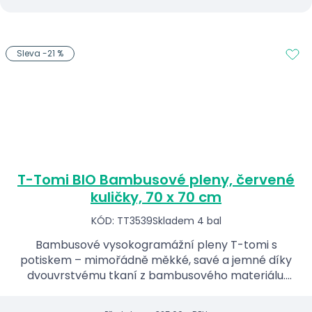
Sleva -21 %
T-Tomi BIO Bambusové pleny, červené
kuličky, 70 x 70 cm
KÓD: TT3539
Skladem 4 bal
Bambusové vysokogramážní pleny T-tomi s
potiskem – mimořádně měkké, savé a jemné díky
dvouvrstvému tkaní z bambusového materiálu.
Vyrobené z 70 % bambusové viskózy a 30 % BIO
bavlny, antialergické a a...