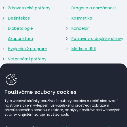
Zdravotnické potřeby
Drogerie a domácnost
Dezinfekce
Kosmetika
Diabetologie
Kancelář
Akupunktura
Potraviny a doplňky stravy
Hygienický program
Matka a dítě
Veterinární potřeby
Používáme soubory cookies
Tyto webové stránky používají soubory cookies a další sledovací
nástroje s cílem vylepšení uživatelského prostředí, zobrazení
přizpůsobeného obsahu a reklam, analýzy návštěvnosti webových
stránek a zjištění zdroje návštěvnosti.