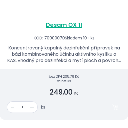
Desam OX 1l
KÓD: 70000070
Skladem 10+ ks
Koncentrovaný kapalný dezinfekční přípravek na
bázi kombinovaného účinku aktivního kyslíku a
KAS, vhodný pro dezinfekci a mytí ploch a povrchů
zdravotnických prostředků.
bez DPH
205,79 Kč
min=1ks
249,00
Kč
ks