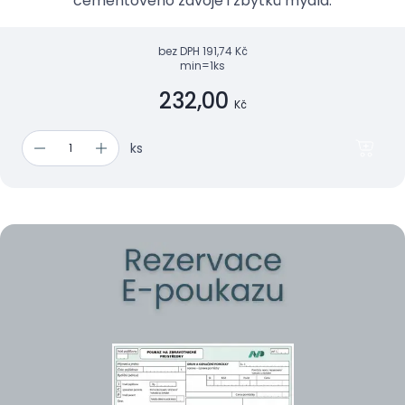
cementového závoje i zbytků mýdla.
bez DPH
191,74 Kč
min=1ks
232,00
Kč
ks