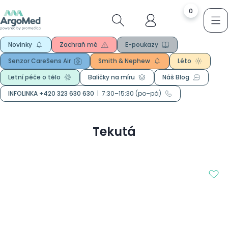
0
Novinky
Zachraň mě
E-poukazy
Senzor CareSens Air
Smith & Nephew
Léto
Letní péče o tělo
Balíčky na míru
Náš Blog
INFOLINKA +420 323 630 630
|
7:30–15:30 (po–pá)
Tekutá