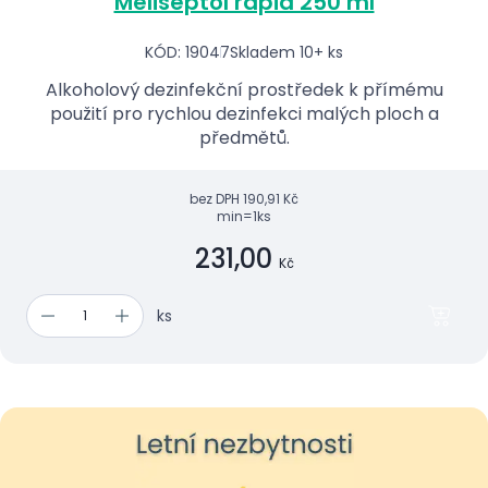
Meliseptol rapid 250 ml
KÓD: 19047
Skladem 10+ ks
Alkoholový dezinfekční prostředek k přímému
použití pro rychlou dezinfekci malých ploch a
předmětů.
bez DPH
190,91 Kč
min=1ks
231,00
Kč
ks