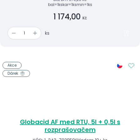
bal=1ks
kar=1ks
min=1ks
1 174,00
Kč
ks
Akce
Dárek
Globacid AF med RTU, 5l + 0,5l s
rozprašovačem