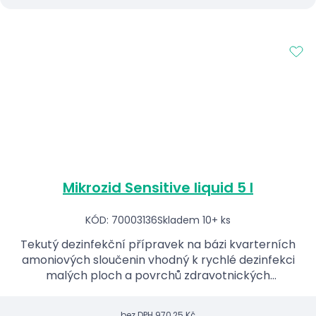
Mikrozid Sensitive liquid 5 l
KÓD: 70003136
Skladem 10+ ks
Tekutý dezinfekční přípravek na bázi kvarterních
amoniových sloučenin vhodný k rychlé dezinfekci
malých ploch a povrchů zdravotnických
prostředků.
bez DPH
970,25 Kč