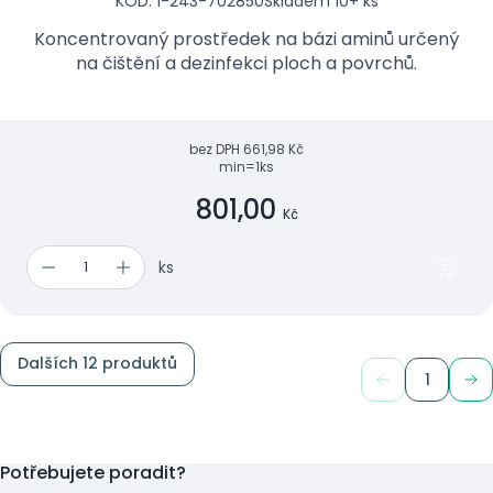
KÓD: 1-243-702850
Skladem 10+ ks
Koncentrovaný prostředek na bázi aminů určený
na čištění a dezinfekci ploch a povrchů.
bez DPH
661,98 Kč
min=1ks
801,00
Kč
ks
Dalších 12 produktů
1
Potřebujete poradit?