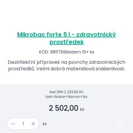
Mikrobac forte 5 l - zdravotnický
prostředek
KÓD: 981179
Skladem 10+ ks
Dezinfekční přípravek na povrchy zdravotnických
prostředků. Velmi dobrá materiálová snášenlivost.
bez DPH
2 233,93 Kč
bal=1ks
kar=1ks
min=1ks
2 502,00
Kč
ks