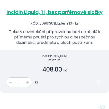
Incidin Liquid, 1 l, bez parfémové složky
KÓD: 3096130
Skladem 10+ ks
Tekutý dezinfekční přípravek na bázi alkoholů k
přímému použití pro rychlou a bezpečnou
dezinfekci předmětů a ploch postřikem.
bez DPH
337,19 Kč
min=1ks
408,00
Kč
ks