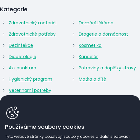
Kategorie
Zdravotnický materiál
Domácí lékárna
Zdravotnické potřeby
Drogerie a domácnost
Dezinfekce
Kosmetika
Diabetologie
Kancelář
Akupunktura
Potraviny a doplňky stravy
Hygienický program
Matka a dítě
Veterinární potřeby
Používáme soubory cookies
Tyto webové stránky používají soubory cookies a další sledovací