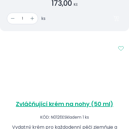
173,00
Kč
ks
Zvláčňující krém na nohy (50 ml)
KÓD: N0126E
Skladem 1 ks
Vydatný krém pro každodenní péči zjemňuje a