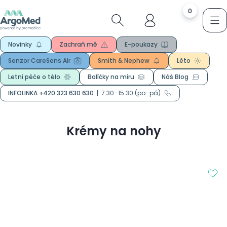
0
Novinky
Zachraň mě
E-poukazy
Senzor CareSens Air
Smith & Nephew
Léto
Letní péče o tělo
Balíčky na míru
Náš Blog
INFOLINKA +420 323 630 630
|
7:30–15:30 (po–pá)
Krémy na nohy