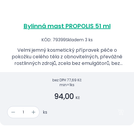
Bylinná mast PROPOLIS 51 ml
KÓD: 79399
Skladem 3 ks
Velmi jemný kosmetický přípravek péče o
pokožku celého těla z obnovitelných, převážně
rostlinných zdrojů, zcela bez emulgátorů, bez
konzervačních látek, s parfemací bez alergenů.
bez DPH
77,69 Kč
min=1ks
94,00
Kč
ks