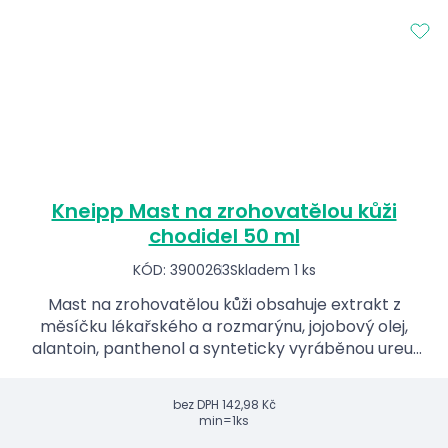
Kneipp Mast na zrohovatělou kůži
chodidel 50 ml
KÓD: 3900263
Skladem 1 ks
Mast na zrohovatělou kůži obsahuje extrakt z
měsíčku lékařského a rozmarýnu, jojobový olej,
alantoin, panthenol a synteticky vyráběnou ureu.
Přípravek je určen pro péči o rozpraskanou a
ztvrdlou kůži ...
bez DPH
142,98 Kč
min=1ks