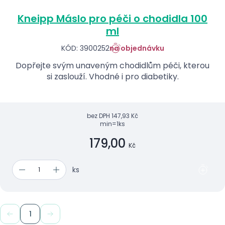
Kneipp Máslo pro péči o chodidla 100
ml
KÓD: 3900252
na objednávku
Dopřejte svým unaveným chodidlům péči, kterou
si zaslouží. Vhodné i pro diabetiky.
bez DPH
147,93 Kč
min=1ks
179,00
Kč
ks
1