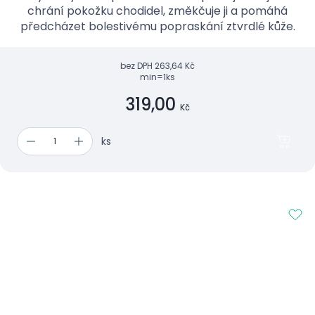
chrání pokožku chodidel, změkčuje ji a pomáhá
předcházet bolestivému popraskání ztvrdlé kůže.
bez DPH
263,64 Kč
min=1ks
319,00
Kč
ks