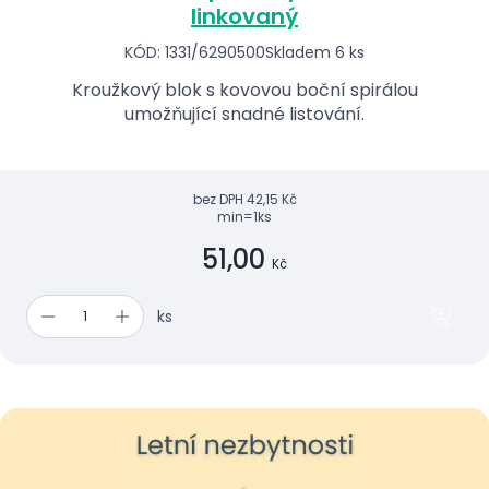
linkovaný
KÓD: 1331/6290500
Skladem 6 ks
Kroužkový blok s kovovou boční spirálou
umožňující snadné listování.
bez DPH
42,15 Kč
min=1ks
51,00
Kč
ks