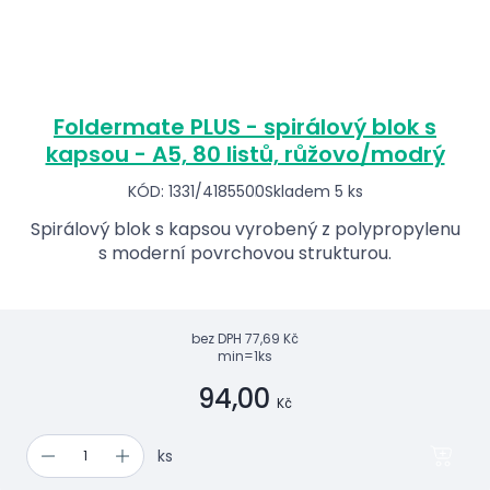
Foldermate PLUS - spirálový blok s
kapsou - A5, 80 listů, růžovo/modrý
KÓD: 1331/4185500
Skladem 5 ks
Spirálový blok s kapsou vyrobený z polypropylenu
s moderní povrchovou strukturou.
bez DPH
77,69 Kč
min=1ks
94,00
Kč
ks