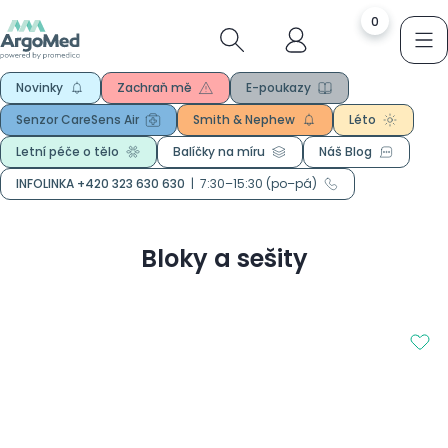
0
Novinky
Zachraň mě
E-poukazy
Senzor CareSens Air
Smith & Nephew
Léto
Letní péče o tělo
Balíčky na míru
Náš Blog
INFOLINKA +420 323 630 630
|
7:30–15:30 (po–pá)
Bloky a sešity