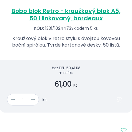
Bobo blok Retro - kroužkový blok A5,
50 l linkovaný, bordeaux
KÓD: 1331/1024473
Skladem 5 ks
Kroužkový blok v retro stylu s dvojitou kovovou
boční spirálou. Tvrdé kartonové desky. 50 listů.
bez DPH
50,41 Kč
min=1ks
61,00
Kč
ks