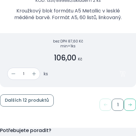
KÓD: 1331/8998821
Skladem 2 ks
Kroužkový blok formátu A5 Metallic v lesklé
měděné barvě. Formát A5, 60 listů, linkovaný.
bez DPH
87,60 Kč
min=1ks
106,00
Kč
ks
Dalších 12 produktů
1
Potřebujete poradit?