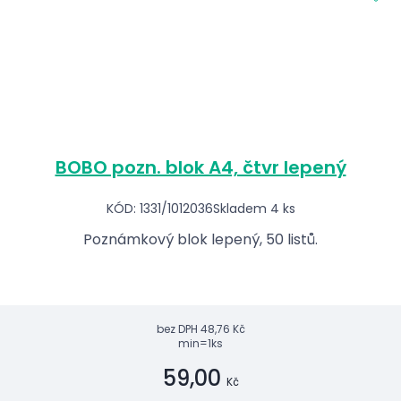
BOBO pozn. blok A4, čtvr lepený
KÓD: 1331/1012036
Skladem 4 ks
Poznámkový blok lepený, 50 listů.
bez DPH
48,76 Kč
min=1ks
59,00
Kč