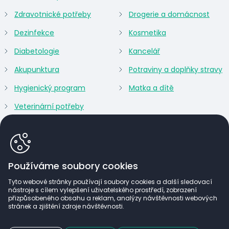
Zdravotnické potřeby
Drogerie a domácnost
Dezinfekce
Kosmetika
Diabetologie
Kancelář
Akupunktura
Potraviny a doplňky stravy
Hygienický program
Matka a dítě
Veterinární potřeby
Používáme soubory cookies
Tyto webové stránky používají soubory cookies a další sledovací
nástroje s cílem vylepšení uživatelského prostředí, zobrazení
přizpůsobeného obsahu a reklam, analýzy návštěvnosti webových
stránek a zjištění zdroje návštěvnosti.