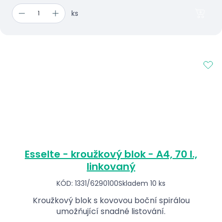
ks
Esselte - kroužkový blok - A4, 70 l.,
linkovaný
KÓD: 1331/6290100
Skladem 10 ks
Kroužkový blok s kovovou boční spirálou
umožňující snadné listování.