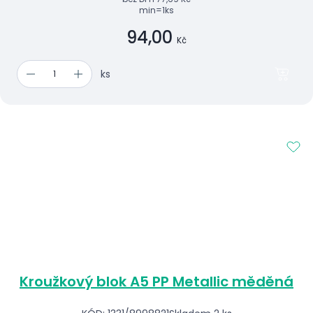
min=1ks
94,00
Kč
ks
Kroužkový blok A5 PP Metallic měděná