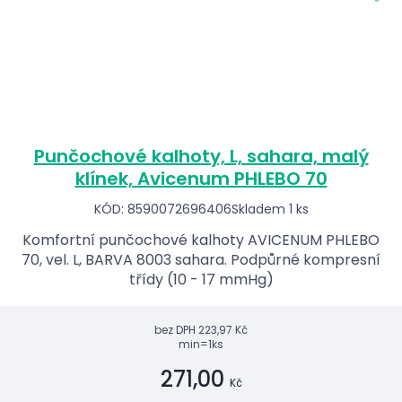
Punčochové kalhoty, L, sahara, malý
klínek, Avicenum PHLEBO 70
KÓD: 8590072696406
Skladem 1 ks
Komfortní punčochové kalhoty AVICENUM PHLEBO
70, vel. L, BARVA 8003 sahara. Podpůrné kompresní
třídy (10 - 17 mmHg)
bez DPH
223,97 Kč
min=1ks
271,00
Kč