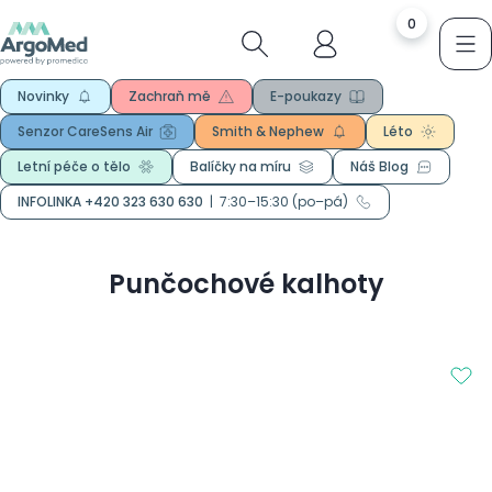
0
Novinky
Zachraň mě
E-poukazy
Senzor CareSens Air
Smith & Nephew
Léto
Letní péče o tělo
Balíčky na míru
Náš Blog
INFOLINKA +420 323 630 630
|
7:30–15:30 (po–pá)
Punčochové kalhoty