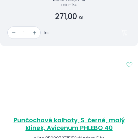
min=1ks
271,00
Kč
ks
Punčochové kalhoty, S, černé, malý
klínek, Avicenum PHLEBO 40