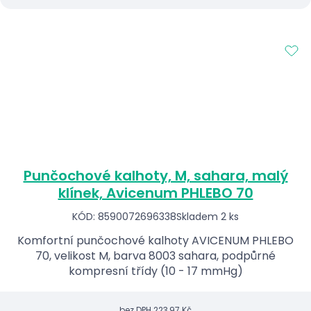
Punčochové kalhoty, M, sahara, malý
klínek, Avicenum PHLEBO 70
KÓD: 8590072696338
Skladem 2 ks
Komfortní punčochové kalhoty AVICENUM PHLEBO
70, velikost M, barva 8003 sahara, podpůrné
kompresní třídy (10 - 17 mmHg)
bez DPH
223,97 Kč