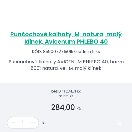
Punčochové kalhoty, M, natura, malý
klínek, Avicenum PHLEBO 40
KÓD: 8590072715015
Skladem 5 ks
Punčochové kalhoty AVICENUM PHLEBO 40, barva
8001 natura, vel. M, malý klínek
bez DPH
234,71 Kč
min=1ks
284,00
Kč
ks