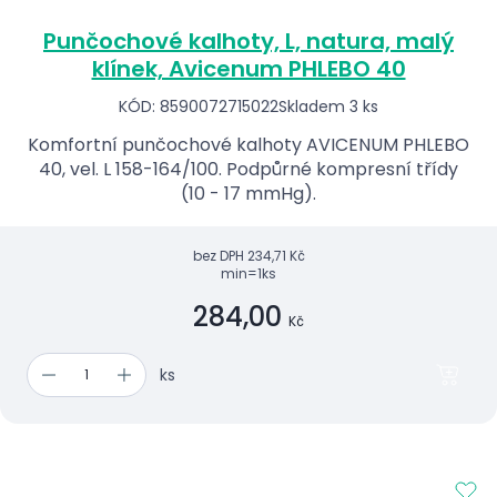
Punčochové kalhoty, L, natura, malý
klínek, Avicenum PHLEBO 40
KÓD: 8590072715022
Skladem 3 ks
Komfortní punčochové kalhoty AVICENUM PHLEBO
40, vel. L 158-164/100. Podpůrné kompresní třídy
(10 - 17 mmHg).
bez DPH
234,71 Kč
min=1ks
284,00
Kč
ks