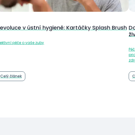
Do
evoluce v ústní hygieně: Kartáčky Splash Brush
ži
fektivní péče o vaše zuby
Péč
pri
zdr
Celý článek
C