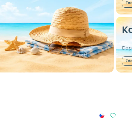
Ta
Kd
Dopř
Zd