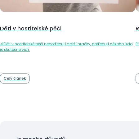
Děti v hostitelské péči
R
👶Děti v hostitelské péči nepotřebují další hračky, potřebují někoho, kdo
E
je skutečně vidí.
Celý článek