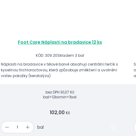
Foot Care Náplasti na bradavice 12 ks
KÓD: 309.20
Skladem 3 bal
Náplasti na bradavice v tělové barvě obsahují centrální terčík s
S
kyselinou trichloroctovou, která způsobuje změkčení a uvolnění
o
vrstev pokožky (keratolýza).
a
bez DPH
91,07 Kč
bal=12ks
min
=1bal
102,00
Kč
bal