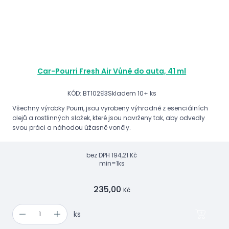
Car-Pourri Fresh Air Vůně do auta, 41 ml
KÓD: BT10293
Skladem 10+ ks
Všechny výrobky Pourri, jsou vyrobeny výhradně z esenciálních
olejů a rostlinných složek, které jsou navrženy tak, aby odvedly
svou práci a náhodou úžasně voněly.
bez DPH
194,21 Kč
min=1ks
235,00
Kč
ks