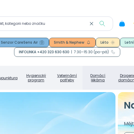
Senzor CareSens Air
Smith & Nephew
Léto
Letní
INFOLINKA +420 323 630 630
|
7:30–15:30 (po–pá)
Hygienický
Veterinární
Domácí
Drogeri
upunktura
program
potřeby
lékárna
domácn
Na
Mějt