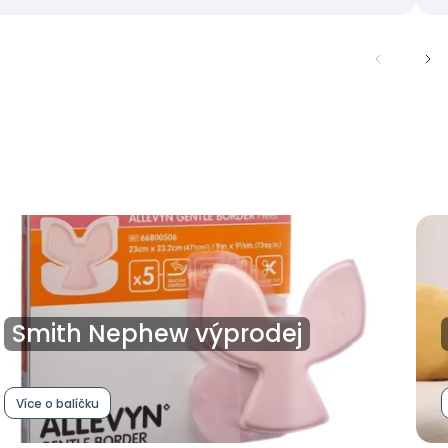
Smith Nephew výprodej
Více o balíčku