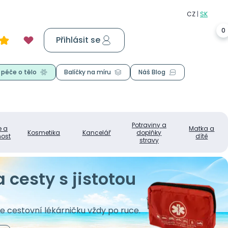
0
Přihlásit se
Košík
0,00 Kč
 péče o tělo
Balíčky na míru
Náš Blog
Potraviny a
e a
Matka a
Kosmetika
Kancelář
doplňky
ost
dítě
stravy
 cesty s jistotou
e cestovní lékárničku vždy po ruce.