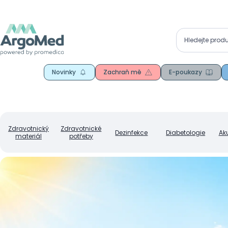
Novinky
Zachraň mě
E-poukazy
Zdravotnický
Zdravotnické
Dezinfekce
Diabetologie
Ak
materiál
potřeby