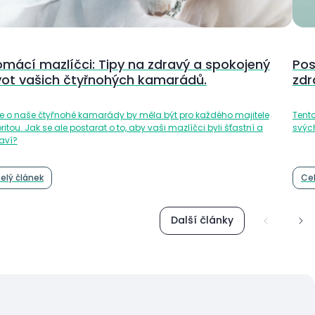
mácí mazlíčci: Tipy na zdravý a spokojený
Pos
vot vašich čtyřnohých kamarádů.
zdr
e o naše čtyřnohé kamarády by měla být pro každého majitele
Tento
oritou. Jak se ale postarat o to, aby vaši mazlíčci byli šťastní a
svýc
aví?
elý článek
Cel
Další články