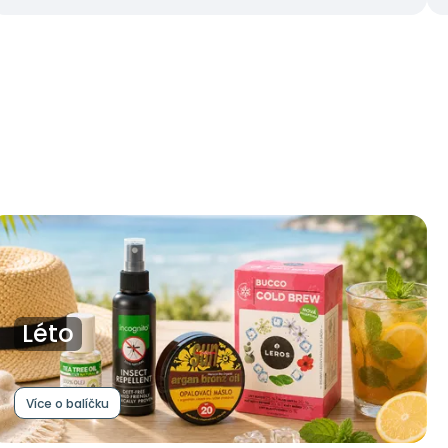
Léto
Více o balíčku