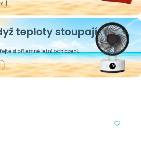
dy
yž teploty stoupají
ejte si příjemné letní ochlazení.
e