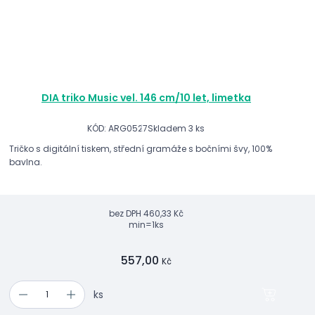
DIA triko Music vel. 146 cm/10 let, limetka
KÓD: ARG0527
Skladem 3 ks
Tričko s digitální tiskem, střední gramáže s bočními švy, 100%
bavlna.
bez DPH
460,33 Kč
min=1ks
557,00
Kč
ks