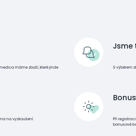
Jsme 
omedica máme zboží, které jinde
S výběrem z
Bonus
ma na vyzkoušení.
Při registra
bonusové b