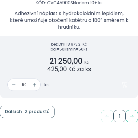
KÓD: CVC45900
Skladem 10+ ks
Adhezivní náplast s hydrokoloidním lepidlem,
které umožňuje otočení katétru o 180° směrem k
hrudníku.
bez DPH
18 973,21 Kč
bal=50ks
min=50ks
21 250,00
Kč
425,00 Kč za ks
ks
Dalších 12 produktů
1