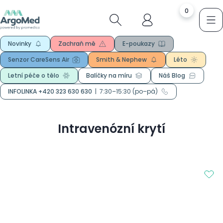
0
Novinky
Zachraň mě
E-poukazy
Senzor CareSens Air
Smith & Nephew
Léto
Letní péče o tělo
Balíčky na míru
Náš Blog
INFOLINKA +420 323 630 630
|
7:30–15:30 (po–pá)
Intravenózní krytí