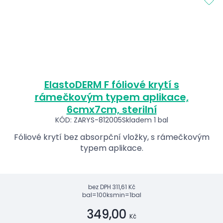
ElastoDERM F fóliové krytí s
rámečkovým typem aplikace,
6cmx7cm, sterilní
KÓD: ZARYS-812005
Skladem 1 bal
Fóliové krytí bez absorpční vložky, s rámečkovým
typem aplikace.
bez DPH
311,61 Kč
bal=100ks
min=1bal
349,00
Kč