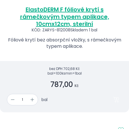
ElastoDERM F fóliové krytí s
rámečkovým typem aplikace,
10cmx12cm, sterilní
KÓD: ZARYS-812008
Skladem 1 bal
Fóliové krytí bez absorpční vložky, s rámečkovým
typem aplikace.
bez DPH
702,68 Kč
bal=100ks
min=1bal
787,00
Kč
bal