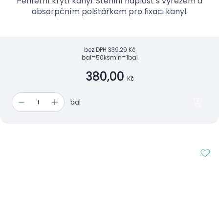
Periferní krytí kanyl. Sterilní náplast s výřezem a
absorpčním polštářkem pro fixaci kanyl.
bez DPH
339,29 Kč
bal=50ks
min=1bal
380,00
Kč
bal