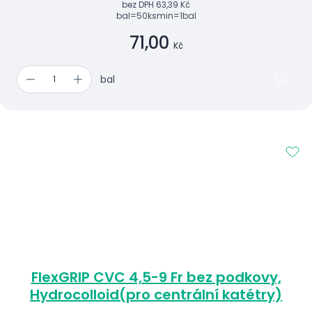
bez DPH
63,39 Kč
bal=50ks
min=1bal
71,00
Kč
bal
FlexGRIP CVC 4,5-9 Fr bez podkovy,
Hydrocolloid(pro centrální katétry)