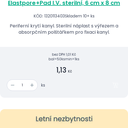
Elastpore+Pad I.V. sterilní, 6 cm x 8 cm
KÓD: 1320113403
Skladem 10+ ks
Periferní krytí kanyl. Sterilní náplast s výřezem a
absorpčním polštářkem pro fixaci kanyl.
bez DPH
1,01 Kč
bal=50ks
min=1ks
1,13
Kč
ks