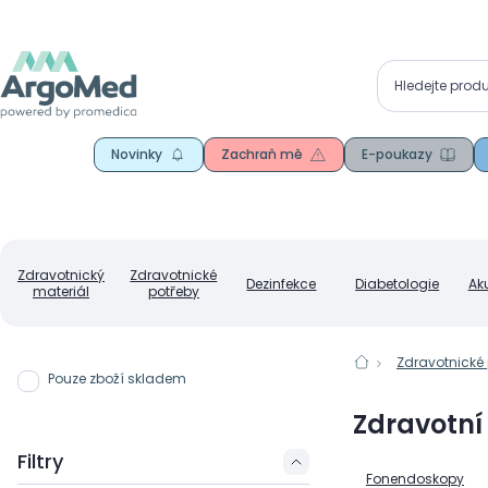
Novinky
Zachraň mě
E-poukazy
Zdravotnický
Zdravotnické
Dezinfekce
Diabetologie
Ak
materiál
potřeby
Zdravotnické
Pouze zboží skladem
Zdravotní 
Filtry
Fonendoskopy