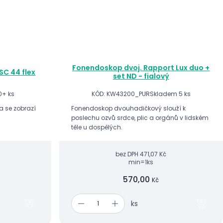
Fonendoskop dvoj. Rapport Lux duo +
SC 44 flex
set ND - fialový
0+ ks
KÓD: KW43200_PUR
Skladem 5 ks
ta se zobrazí
Fonendoskop dvouhadičkový slouží k
poslechu ozvů srdce, plic a orgánů v lidském
těle u dospělých.
bez DPH
471,07 Kč
min=1ks
570,00
Kč
ks