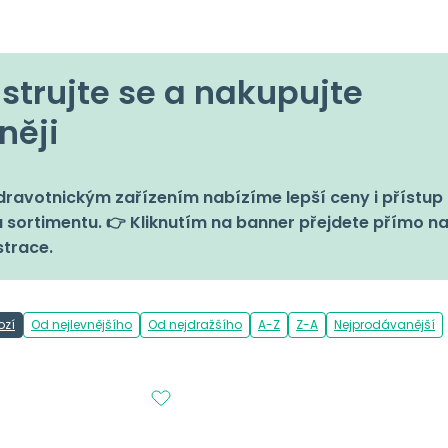
strujte se a nakupujte
něji
ravotnickým zařízením nabízíme lepší ceny i přístup 
 sortimentu. 👉 Kliknutím na banner přejdete přímo n
strace.
ozí
Od nejlevnějšího
Od nejdražšího
A-Z
Z-A
Nejprodávanější