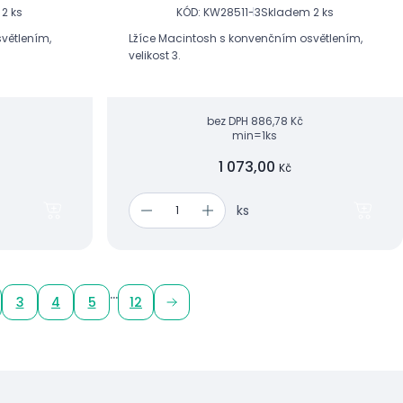
2 ks
KÓD: KW28511-3
Skladem 2 ks
větlením,
Lžíce Macintosh s konvenčním osvětlením,
velikost 3.
bez DPH
886,78 Kč
min=1ks
1 073,00
Kč
ks
...
3
4
5
12