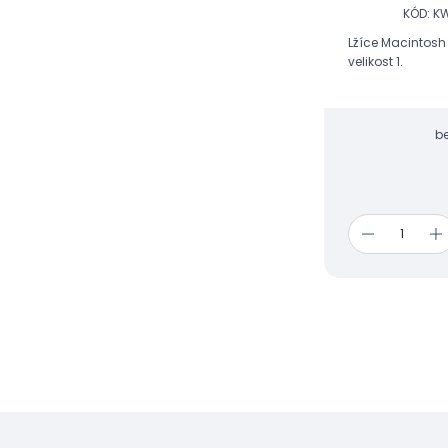
KÓD: K
Lžíce Macintosh
velikost 1.
b