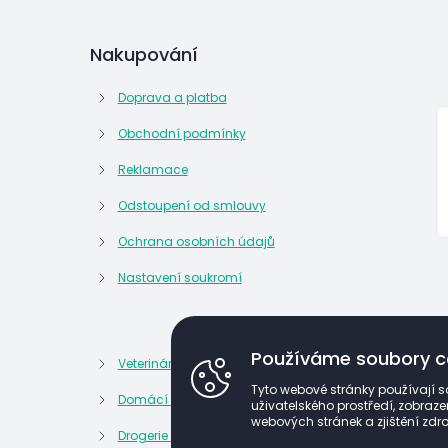
Nakupování
Doprava a platba
Obchodní podmínky
Reklamace
Odstoupení od smlouvy
Ochrana osobních údajů
Nastavení soukromí
Používáme soubory c
Veterinární potřeby
Kosmetik
Tyto webové stránky používají s
Domácí lékárna
Kancelář
uživatelského prostředí, zobra
webových stránek a zjištění zdro
Drogerie a domácnost
Potraviny