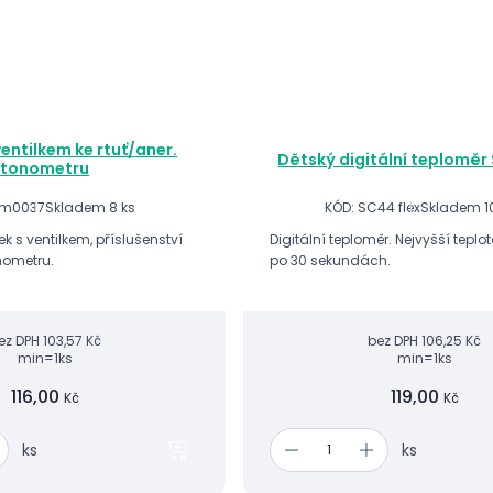
ventilkem ke rtuť/aner.
Dětský digitální teploměr 
tonometru
Om0037
Skladem 8 ks
KÓD: SC44 flex
Skladem 1
 s ventilkem, příslušenství
Digitální teploměr. Nejvyšší teplo
nometru.
po 30 sekundách.
ez DPH
103,57 Kč
bez DPH
106,25 Kč
min=1ks
min=1ks
116,00
119,00
Kč
Kč
ks
ks