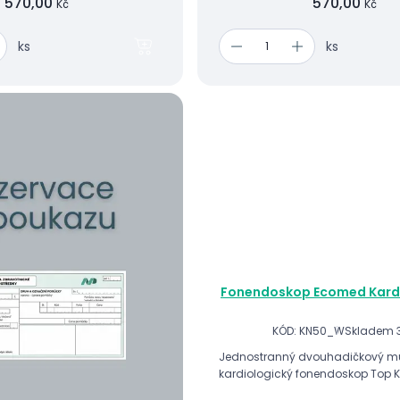
570,00
570,00
Kč
Kč
ks
ks
Fonendoskop Ecomed Kardi
KÓD: KN50_W
Skladem 3
Jednostranný dvouhadičkový mul
kardiologický fonendoskop Top K