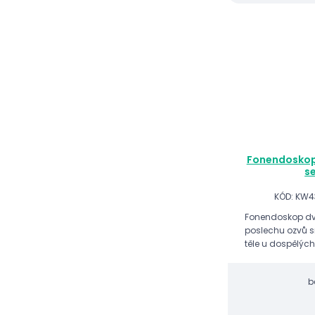
Fonendoskop 
s
KÓD: KW4
Fonendoskop dv
poslechu ozvů s
těle u dospělých
b