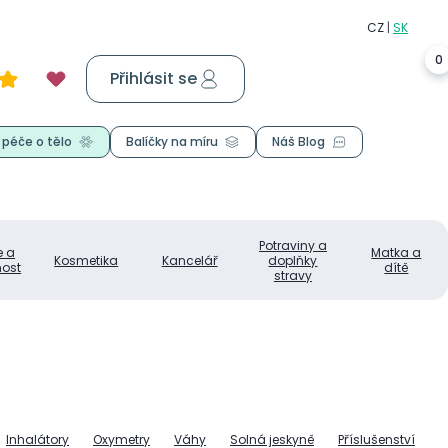
0
Přihlásit se
Košík
0,00 Kč
 péče o tělo
Balíčky na míru
Náš Blog
Potraviny a
e a
Matka a
Kosmetika
Kancelář
doplňky
ost
dítě
stravy
Inhalátory
Oxymetry
Váhy
Solná jeskyně
Příslušenství