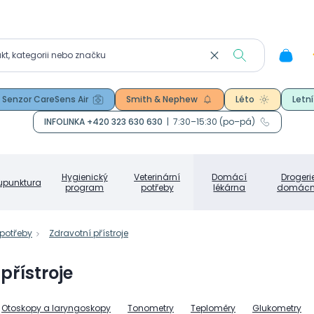
Senzor CareSens Air
Smith & Nephew
Léto
Letní
INFOLINKA +420 323 630 630
|
7:30–15:30 (po–pá)
Hygienický
Veterinární
Domácí
Drogeri
upunktura
program
potřeby
lékárna
domácn
 potřeby
Zdravotní přístroje
přístroje
Otoskopy a laryngoskopy
Tonometry
Teploměry
Glukometry