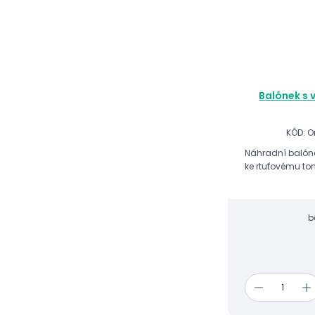
SALIN
SCALA
VISTARMED
Balónek s 
KÓD: 
Náhradní balónek
ke rtuťovému to
b