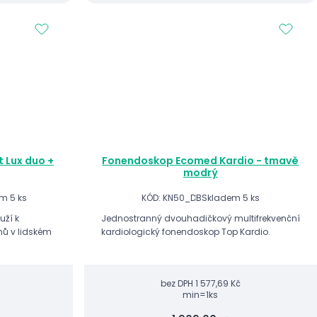
 Lux duo +
Fonendoskop Ecomed Kardio - tmavě
modrý
m 5 ks
KÓD: KN50_DB
Skladem 5 ks
uží k
Jednostranný dvouhadičkový multifrekvenční
nů v lidském
kardiologický fonendoskop Top Kardio.
bez DPH
1 577,69 Kč
min=1ks