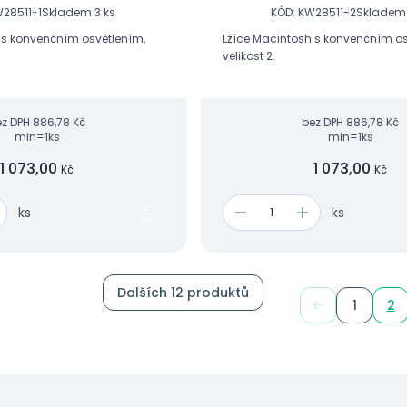
W28511-1
Skladem 3 ks
KÓD: KW28511-2
Skladem 
 s konvenčním osvětlením,
Lžíce Macintosh s konvenčním os
velikost 2.
ez DPH
886,78 Kč
bez DPH
886,78 Kč
min=1ks
min=1ks
1 073,00
1 073,00
Kč
Kč
ks
ks
Dalších 12 produktů
1
2