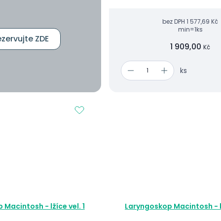
bez DPH
1 577,69 Kč
min=1ks
zervujte ZDE
1 909,00
Kč
ks
Macintosh - lžíce vel. 1
Laryngoskop Macintosh - lž