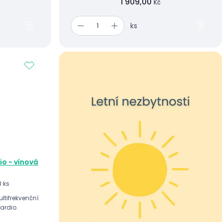
1 909,00
Kč
ks
o - vínová
 ks
tifrekvenční
ardio.