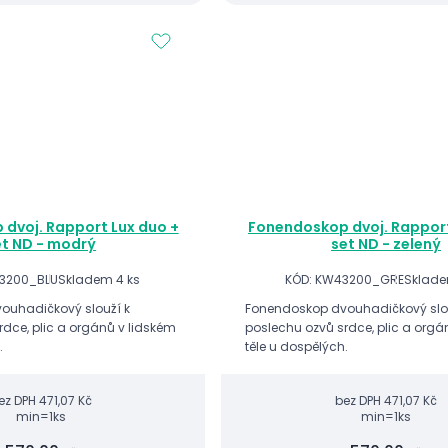
dvoj. Rapport Lux duo +
Fonendoskop dvoj. Rapport
et ND - modrý
set ND - zelený
3200_BLU
Skladem 4 ks
KÓD: KW43200_GRE
Sklade
ouhadičkový slouží k
Fonendoskop dvouhadičkový slo
rdce, plic a orgánů v lidském
poslechu ozvů srdce, plic a orgá
.
těle u dospělých.
ez DPH
471,07 Kč
bez DPH
471,07 Kč
min=1ks
min=1ks