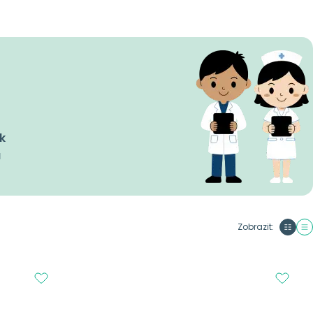
k
a
Zobrazit: