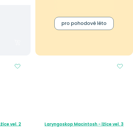
pro pohodové léto
íce vel. 2
Laryngoskop Macintosh - lžíce vel. 3