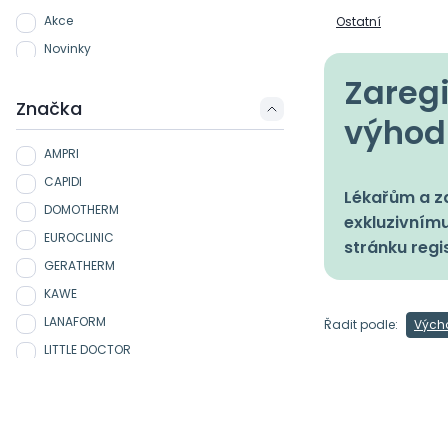
Akce
Ostatní
Novinky
Zaregi
Značka
výhod
AMPRI
CAPIDI
Lékařům a zd
DOMOTHERM
exkluzivnímu
EUROCLINIC
stránku regi
GERATHERM
KAWE
LANAFORM
Řadit podle:
Vých
LITTLE DOCTOR
NEZAŘAZENÉ
NORDITALIA
OMRON