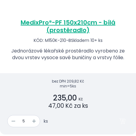
MedixPro®-PF 150x210cm - bílá
(prostěradlo)
KÓD: M150K-210-B
Skladem 10+ ks
Jednorázové lékařské prostěradlo vyrobeno ze
dvou vrstev vysoce savé buničiny a vrstvy fólie.
bez DPH
209,82 Kč
min=5ks
235,00
Kč
47,00 Kč za ks
ks