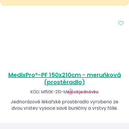
MedixPro®-PF 150x210cm - meruňková
(prostěradlo)
KÓD: M150K-210-M
na objednávku
Jednorázové lékařské prostěradlo vyrobeno ze
dvou vrstev vysoce savé buničiny a vrstvy fólie.