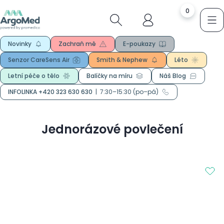
0
Novinky
Zachraň mě
E-poukazy
Senzor CareSens Air
Smith & Nephew
Léto
Letní péče o tělo
Balíčky na míru
Náš Blog
INFOLINKA +420 323 630 630
|
7:30–15:30 (po–pá)
Jednorázové povlečení