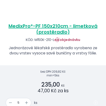
MedixPro®-PF 150x210cm - limetková
(prostěradlo)
KÓD: M150K-210-L
na objednávku
Jednorázové lékařské prostěradlo vyrobeno ze
dvou vrstev vysoce savé buničiny a vrstvy fólie.
bez DPH
209,82 Kč
min=5ks
235,00
Kč
47,00 Kč za ks
ks