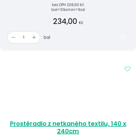
bez DPH
208,93 Kč
bal=10ks
min=1bal
234,00
Kč
bal
Prostěradlo z netkaného textilu, 140 x
240cm