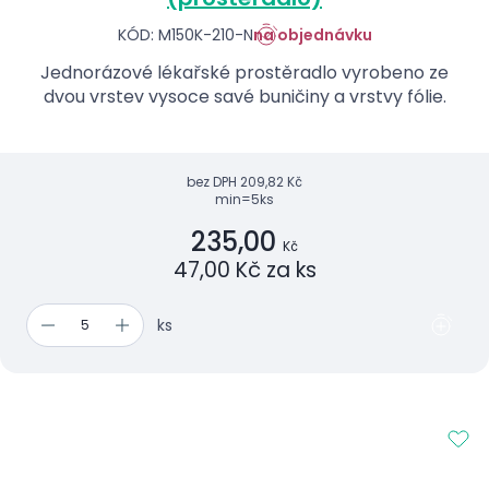
KÓD: M150K-210-N
na objednávku
Jednorázové lékařské prostěradlo vyrobeno ze
dvou vrstev vysoce savé buničiny a vrstvy fólie.
bez DPH
209,82 Kč
min=5ks
235,00
Kč
47,00 Kč za ks
ks