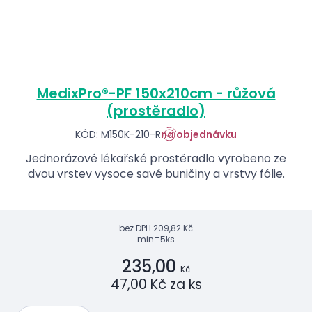
MedixPro®-PF 150x210cm - růžová
(prostěradlo)
KÓD: M150K-210-R
na objednávku
Jednorázové lékařské prostěradlo vyrobeno ze
dvou vrstev vysoce savé buničiny a vrstvy fólie.
bez DPH
209,82 Kč
min=5ks
235,00
Kč
47,00 Kč za ks