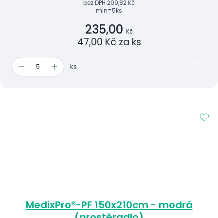
bez DPH
209,82 Kč
min=5ks
235,00
Kč
47,00 Kč za ks
ks
MedixPro®-PF 150x210cm - modrá
(prostěradlo)