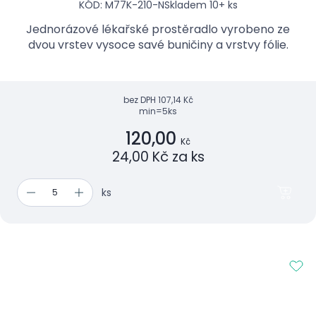
KÓD: M77K-210-N
Skladem 10+ ks
Jednorázové lékařské prostěradlo vyrobeno ze
dvou vrstev vysoce savé buničiny a vrstvy fólie.
bez DPH
107,14 Kč
min=5ks
120,00
Kč
24,00 Kč za ks
ks