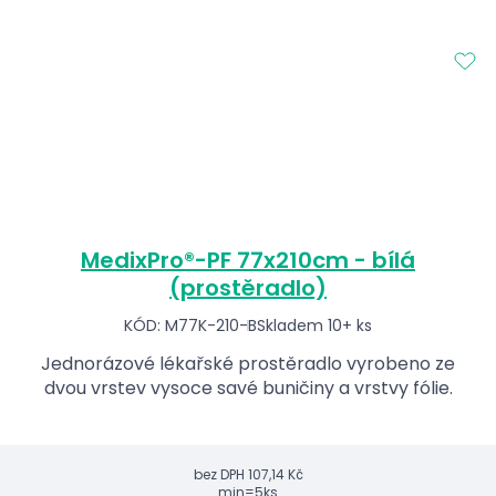
MedixPro®-PF 77x210cm - bílá
(prostěradlo)
KÓD: M77K-210-B
Skladem 10+ ks
Jednorázové lékařské prostěradlo vyrobeno ze
dvou vrstev vysoce savé buničiny a vrstvy fólie.
bez DPH
107,14 Kč
min=5ks