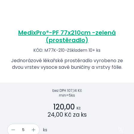
MedixPro®-PF 77x210cm -zelená
(prostěradlo)
KÓD: M77K-210-Z
Skladem 10+ ks
Jednorázové lékařské prostěradlo vyrobeno ze
dvou vrstev vysoce savé buničiny a vrstvy fólie.
bez DPH
107,14 Kč
min=5ks
120,00
Kč
24,00 Kč za ks
ks