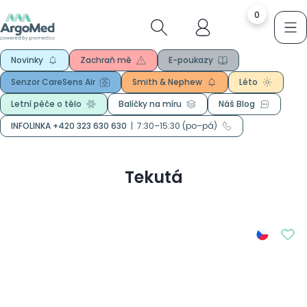
0
Novinky
Zachraň mě
E-poukazy
Senzor CareSens Air
Smith & Nephew
Léto
Letní péče o tělo
Balíčky na míru
Náš Blog
INFOLINKA +420 323 630 630
|
7:30–15:30 (po–pá)
Tekutá