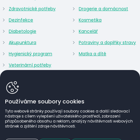
Zdravotnické potřeby
Drogerie a domácnost
Dezinfekce
Kosmetika
Diabetologie
Kancelář
Akupunktura
Potraviny a doplňky stravy
Hygienický program
Matka a dítě
Veterinární potřeby
Používáme soubory cookies
Tyto webové stránky používají soubory cookies a další sledovací
nástroje s cílem vylepšení uživatelského prostředí, zobrazení
přizpůsobeného obsahu a reklam, analýzy návštěvnosti webových
stránek a zjištění zdroje návštěvnosti.