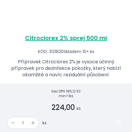
Citroclorex 2% sprej 500 ml
KÓD: 3121820
Skladem 10+ ks
Přípravek Citroclorex 2% je vysoce účinný
přípravek pro dezinfekce pokožky, který nabízí
okamžité a navíc reziduální působení.
bez DPH
185,12 Kč
min=1ks
224,00
Kč
ks