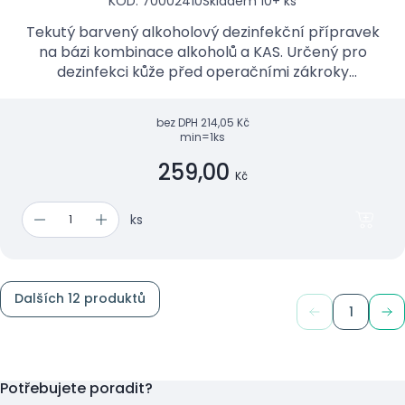
KÓD: 70002410
Skladem 10+ ks
Tekutý barvený alkoholový dezinfekční přípravek
na bázi kombinace alkoholů a KAS. Určený pro
dezinfekci kůže před operačními zákroky
(dezinfekce operačního pole), vpichy a malými
zákroky porušujícími ...
bez DPH
214,05 Kč
min=1ks
259,00
Kč
ks
Dalších 12 produktů
1
Potřebujete poradit?