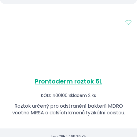
Prontoderm roztok 5L
KÓD: 400100.
Skladem 2 ks
Roztok určený pro odstranění bakterií MDRO
včetně MRSA a dalších kmenů fyzikální očistou.
bez DPH
1 265,29 Kč