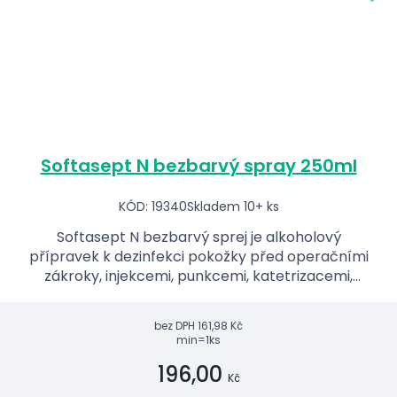
Softasept N bezbarvý spray 250ml
KÓD: 19340
Skladem 10+ ks
Softasept N bezbarvý sprej je alkoholový
přípravek k dezinfekci pokožky před operačními
zákroky, injekcemi, punkcemi, katetrizacemi,
odběry krve, očkováním apod.Je vhodný i pro
alergiky a děti.
bez DPH
161,98 Kč
min=1ks
196,00
Kč