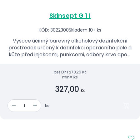
Skinsept G 1 l
KÓD: 3022300
Skladem 10+ ks
Vysoce účinný barevný alkoholový dezinfekční
prostředek určený k dezinfekci operačního pole a
kůže před injekcemi, punkcemi, odběry krve apod.
Vodorozpustné zbarvení. Neředí se. Neobsahuje
jód.
bez DPH
270,25 Kč
min=1ks
327,00
Kč
ks