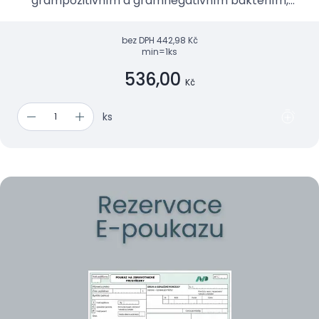
grampozitivním a gramnegativním bakteriím,
mykobakteriím, kvasinkám a některým virům.
bez DPH
442,98 Kč
min=1ks
536,00
Kč
ks