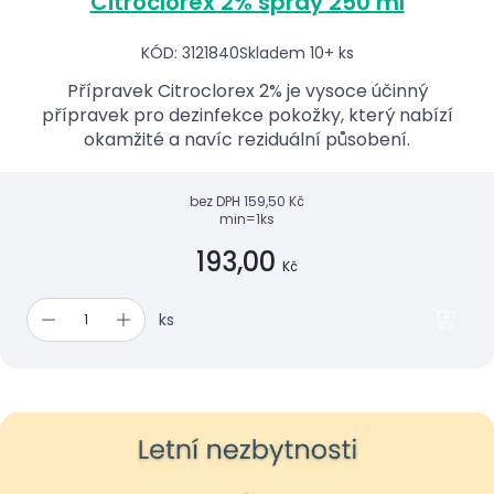
Citroclorex 2% spray 250 ml
KÓD: 3121840
Skladem 10+ ks
Přípravek Citroclorex 2% je vysoce účinný
přípravek pro dezinfekce pokožky, který nabízí
okamžité a navíc reziduální působení.
bez DPH
159,50 Kč
min=1ks
193,00
Kč
ks