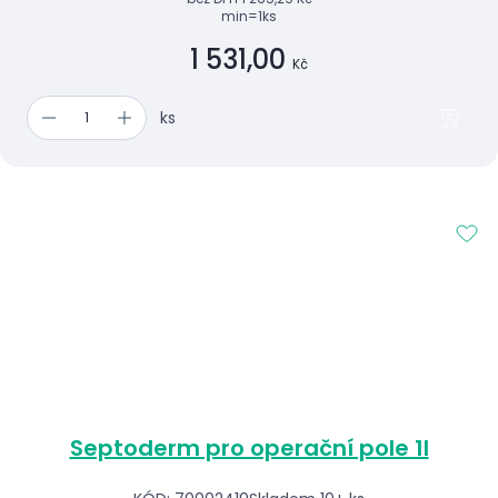
min=1ks
1 531,00
Kč
ks
Septoderm pro operační pole 1l