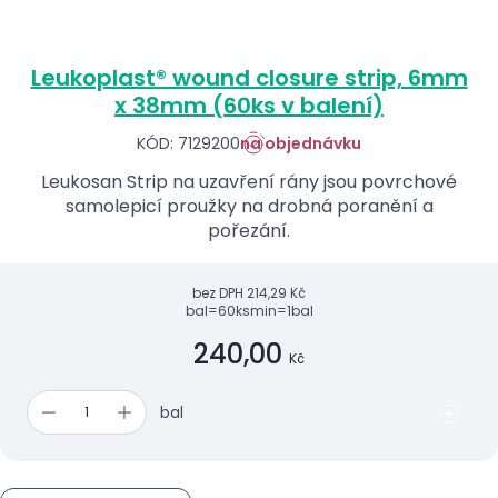
Leukoplast® wound closure strip, 6mm
x 38mm (60ks v balení)
KÓD: 7129200
na objednávku
Leukosan Strip na uzavření rány jsou povrchové
samolepicí proužky na drobná poranění a
pořezání.
bez DPH
214,29 Kč
bal=60ks
min=1bal
240,00
Kč
bal