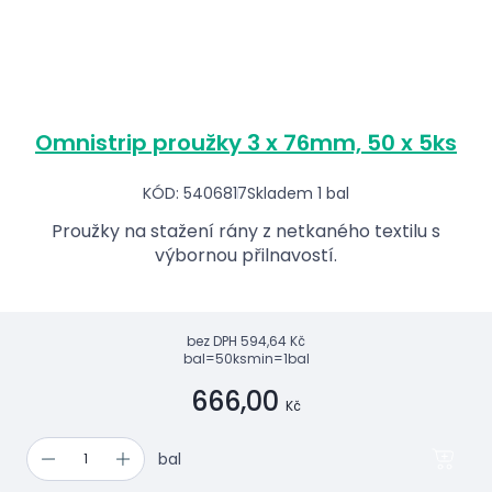
Omnistrip proužky 3 x 76mm, 50 x 5ks
KÓD: 5406817
Skladem 1 bal
Proužky na stažení rány z netkaného textilu s
výbornou přilnavostí.
bez DPH
594,64 Kč
bal=50ks
min=1bal
666,00
Kč
bal