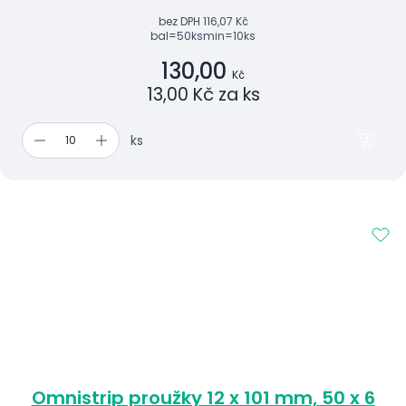
bez DPH
116,07 Kč
bal=50ks
min=10ks
130,00
Kč
13,00 Kč za ks
ks
Omnistrip proužky 12 x 101 mm, 50 x 6