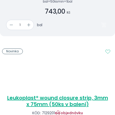
bal=50ks
min=1bal
743,00
Kč
bal
Novinka
Leukoplast® wound closure strip, 3mm
x 75mm (50ks v balení)
KÓD: 7129201
na objednávku