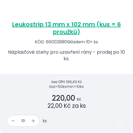
Leukostrip 13 mm x 102 mm (kus = 6
proužků)
KÓD: 66002880
Skladem 10+ ks
Náplasťové stehy pro uzavření rány - prodej po 10
ks.
bez DPH
196,43 Kč
bal=50ks
min=10ks
220,00
Kč
22,00 Kč za ks
ks