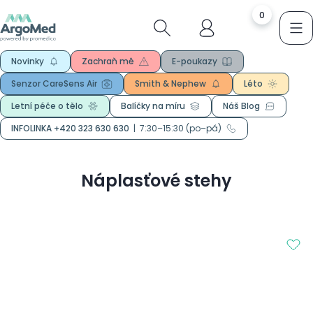
0
Novinky
Zachraň mě
E-poukazy
Senzor CareSens Air
Smith & Nephew
Léto
Letní péče o tělo
Balíčky na míru
Náš Blog
INFOLINKA +420 323 630 630
|
7:30–15:30 (po–pá)
Náplasťové stehy