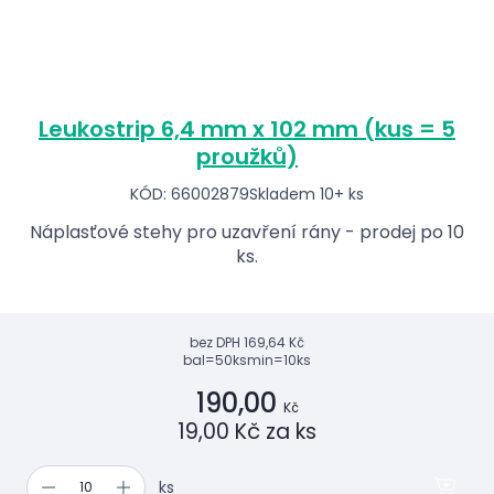
Leukostrip 6,4 mm x 102 mm (kus = 5
proužků)
KÓD: 66002879
Skladem 10+ ks
Náplasťové stehy pro uzavření rány - prodej po 10
ks.
bez DPH
169,64 Kč
bal=50ks
min=10ks
190,00
Kč
19,00 Kč za ks
ks