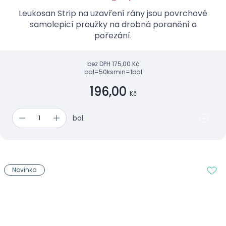
Leukosan Strip na uzavření rány jsou povrchové
samolepicí proužky na drobná poranění a
pořezání.
bez DPH
175,00 Kč
bal=50ks
min=1bal
196,00
Kč
bal
Novinka