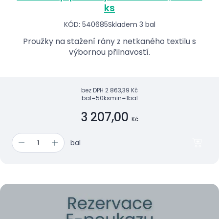
ks
KÓD: 540685
Skladem 3 bal
Proužky na stažení rány z netkaného textilu s
výbornou přilnavostí.
bez DPH
2 863,39 Kč
bal=50ks
min=1bal
3 207,00
Kč
bal