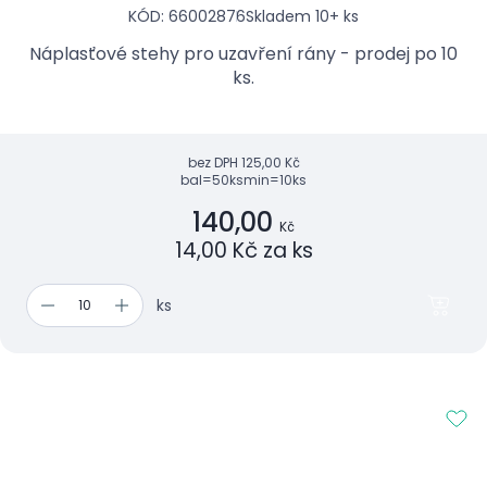
KÓD: 66002876
Skladem 10+ ks
Náplasťové stehy pro uzavření rány - prodej po 10
ks.
bez DPH
125,00 Kč
bal=50ks
min=10ks
140,00
Kč
14,00 Kč za ks
ks