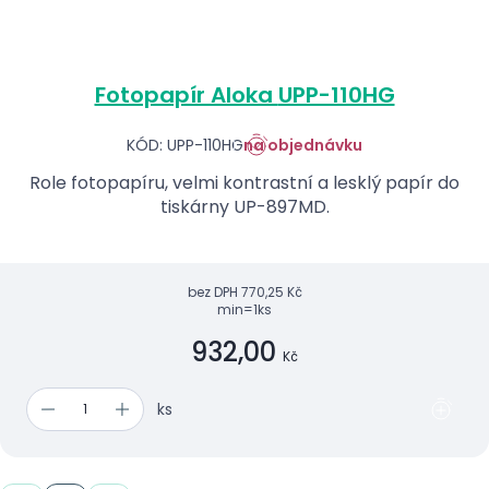
Fotopapír Aloka UPP-110HG
KÓD: UPP-110HG
na objednávku
Role fotopapíru, velmi kontrastní a lesklý papír do
tiskárny UP-897MD.
bez DPH
770,25 Kč
min=1ks
932,00
Kč
ks