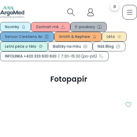
0
Novinky
Zachraň mě
E-poukazy
Senzor CareSens Air
Smith & Nephew
Léto
Letní péče o tělo
Balíčky na míru
Náš Blog
INFOLINKA +420 323 630 630
|
7:30–15:30 (po–pá)
Fotopapír