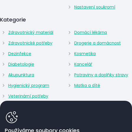
Nastavení soukromí
Kategorie
Zdravotnický materiál
Domácí lékárna
Zdravotnické potřeby
Drogerie a domácnost
Dezinfekce
Kosmetika
Diabetologie
Kancelář
Akupunktura
Potraviny a doplňky stravy
Hygienický program
Matka a dítě
Veterinární potřeby
Používáme soubory cookies