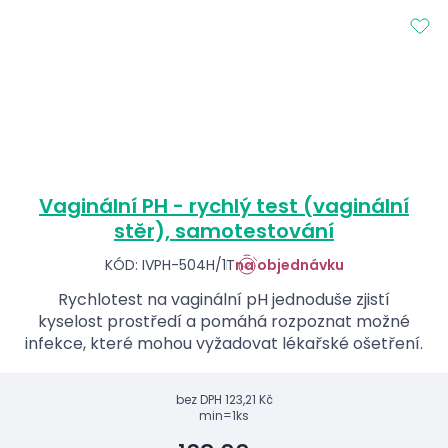
Vaginální PH - rychlý test (vaginální
stěr), samotestování
KÓD: IVPH-504H/1T
na objednávku
Rychlotest na vaginální pH jednoduše zjistí
kyselost prostředí a pomáhá rozpoznat možné
infekce, které mohou vyžadovat lékařské ošetření.
bez DPH
123,21 Kč
min=1ks