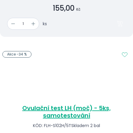
155,00
Kč
ks
Akce -34 %
Ovulační test LH (moč) - 5ks,
samotestování
KÓD: FLH-S102H/5T
Skladem 2 bal