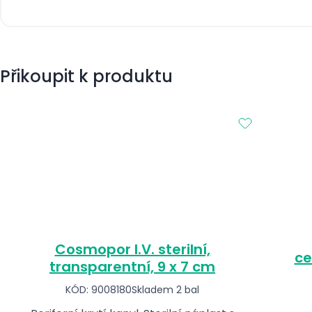
Přikoupit k produktu
Cosmopor I.V. sterilní,
ce
transparentní, 9 x 7 cm
KÓD: 9008180
Skladem 2 bal