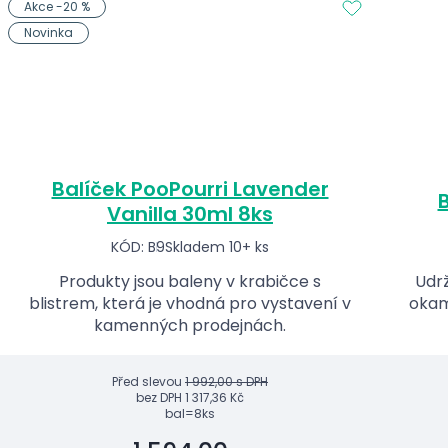
Akce -20 %
Novinka
Balíček PooPourri Lavender
B
Vanilla 30ml 8ks
KÓD: B9
Skladem 10+ ks
Produkty jsou baleny v krabičce s
Udrž
blistrem, která je vhodná pro vystavení v
okam
kamenných prodejnách.
Před slevou
1 992,00 s DPH
bez DPH
1 317,36 Kč
bal=8ks