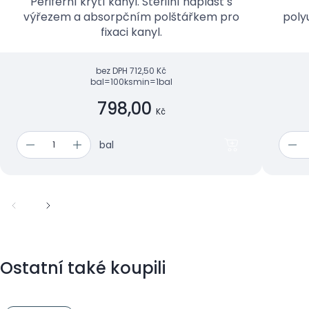
Periferní krytí kanyl. Sterilní náplast s
výřezem a absorpčním polštářkem pro
poly
fixaci kanyl.
bez DPH
712,50 Kč
bal=100ks
min=1bal
798,00
Kč
bal
Ostatní také koupili