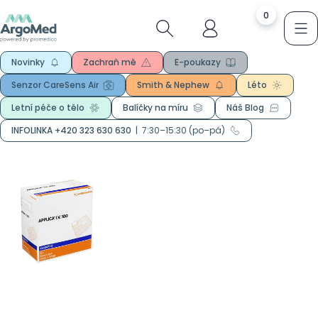
0
Novinky
Zachraň mě
E-poukazy
Senzor CareSens Air
Smith & Nephew
Léto
Letní péče o tělo
Balíčky na míru
Náš Blog
INFOLINKA +420 323 630 630
|
7:30–15:30 (po–pá)