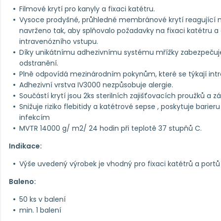
Filmové krytí pro kanyly a fixaci katétru.
Vysoce prodyšné, průhledné membránové krytí reagující na 
navrženo tak, aby splňovalo požadavky na fixaci katétru 
intravenózního vstupu.
Díky unikátnímu adhezivnímu systému mřížky zabezpečuj
odstranění.
Plně odpovídá mezinárodním pokynům, které se týkají intr
Adhezivní vrstva IV3000 nezpůsobuje alergie.
Součástí krytí jsou 2ks sterilních zajišťovacích proužků a 
Snižuje riziko flebitidy a katétrové sepse , poskytuje barie
infekcím
MVTR 14000 g/ m2/ 24 hodin při teplotě 37 stupňů C.
Indikace:
Výše uvedený výrobek je vhodný pro fixaci katétrů a portů
Baleno:
50 ks v balení
min. 1 balení