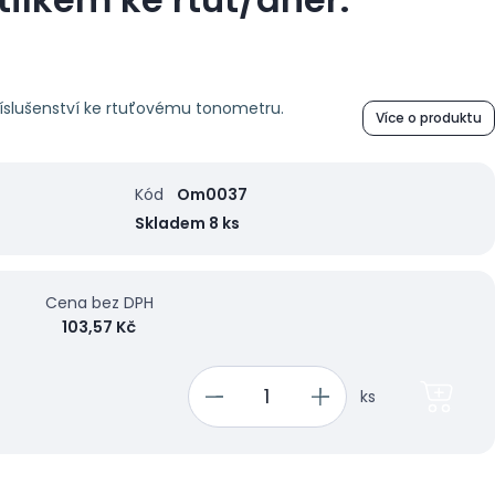
říslušenství ke rtuťovému tonometru.
Více o produktu
Kód
Om0037
Skladem 8 ks
Cena bez DPH
103,57 Kč
ks