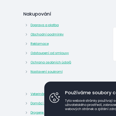
Nakupování
Doprava a platba
Obchodní podmínky
Reklamace
Odstoupení od smlouvy
Ochrana osobních údajů
Nastavení soukromí
Používáme soubory c
Veterinární potřeby
Kosmetik
Tyto webové stránky používají s
Domácí lékárna
Kancelář
uživatelského prostředí, zobra
webových stránek a zjištění zdro
Drogerie a domácnost
Potraviny