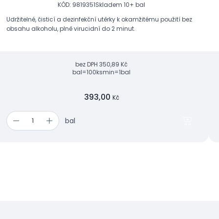
KÓD: 9819351
Skladem 10+ bal
Udržitelné, čisticí a dezinfekční utěrky k okamžitému použití bez
obsahu alkoholu, plně virucidní do 2 minut.
bez DPH
350,89 Kč
bal=100ks
min=1bal
393,00
Kč
bal