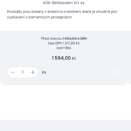
KÓD: B9
Skladem 10+ ks
Produkty jsou baleny v krabičce s blistrem, která je vhodná pro
vystavení v kamenných prodejnách.
Před slevou
1 992,00 s DPH
bez DPH
1 317,36 Kč
bal=8ks
1 594,00
Kč
ks