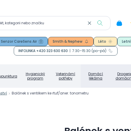
Senzor CareSens Air
Smith & Nephew
Léto
Letní
INFOLINKA +420 323 630 630
|
7:30–15:30 (po–pá)
Hygienický
Veterinární
Domácí
Drogeri
upunktura
program
potřeby
lékárna
domácn
nství
Balónek s ventilkem ke rtuť/aner. tonometru
Balónek s ven