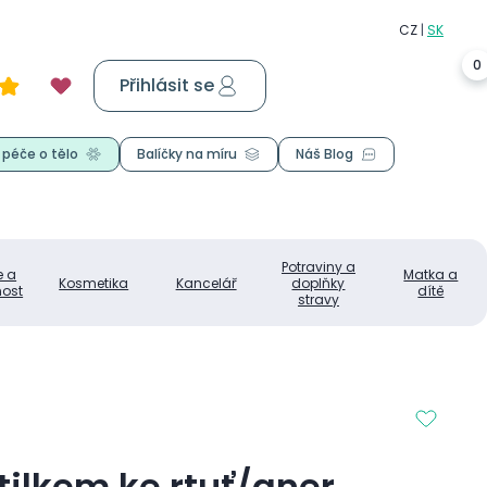
0
Přihlásit se
Košík
0,00 Kč
 péče o tělo
Balíčky na míru
Náš Blog
Potraviny a
e a
Matka a
Kosmetika
Kancelář
doplňky
ost
dítě
stravy
tilkem ke rtuť/aner.