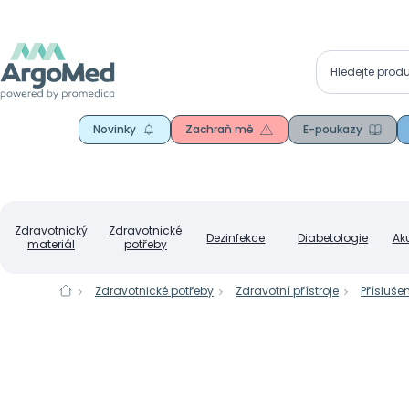
Novinky
Zachraň mě
E-poukazy
Zdravotnický
Zdravotnické
Dezinfekce
Diabetologie
Ak
materiál
potřeby
Zdravotnické potřeby
Zdravotní přístroje
Přísluše