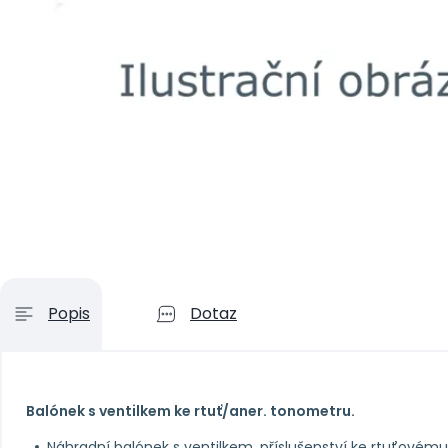
Popis
Dotaz
Balónek s ventilkem ke rtuť/aner. tonometru.
Náhradní balónek s ventilkem, příslušenství ke rtuťovém