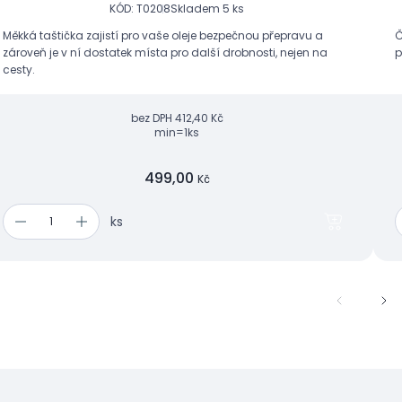
KÓD: T0208
Skladem 5 ks
Měkká taštička zajistí pro vaše oleje bezpečnou přepravu a
Č
zároveň je v ní dostatek místa pro další drobnosti, nejen na
p
cesty.
bez DPH
412,40 Kč
min=1ks
499,00
Kč
ks