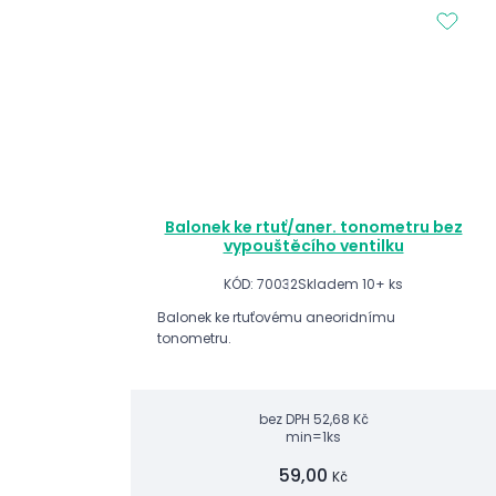
Balonek ke rtuť/aner. tonometru bez
vypouštěcího ventilku
KÓD: 70032
Skladem 10+ ks
Balonek ke rtuťovému aneoridnímu
tonometru.
bez DPH
52,68 Kč
min=1ks
59,00
Kč