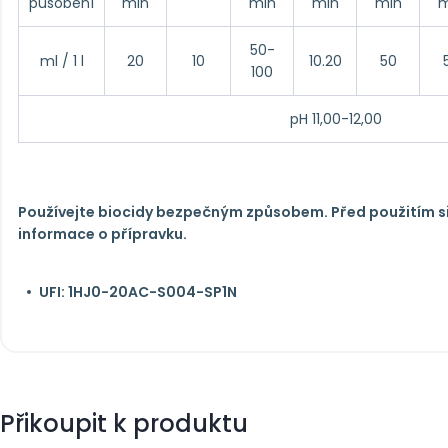
působení
min
min
min
min
m
50-
ml / 1 l
20
10
10.20
50
100
pH 11,00-12,00
Používejte biocidy bezpečným způsobem. Před použitím si
informace o přípravku.
UFI: 1HJ0-20AC-S004-SP1N​
Přikoupit k produktu