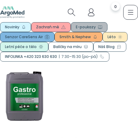
0
Novinky
Zachraň mě
E-poukazy
Senzor CareSens Air
Smith & Nephew
Léto
Letní péče o tělo
Balíčky na míru
Náš Blog
INFOLINKA +420 323 630 630
|
7:30–15:30 (po–pá)