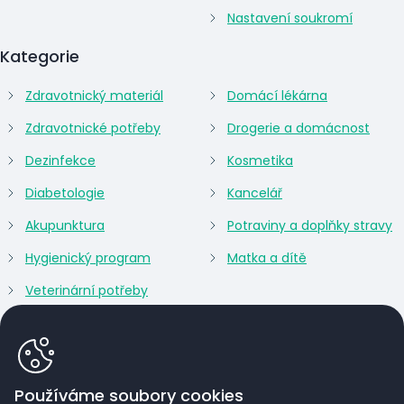
Nastavení soukromí
Kategorie
Zdravotnický materiál
Domácí lékárna
Zdravotnické potřeby
Drogerie a domácnost
Dezinfekce
Kosmetika
Diabetologie
Kancelář
Akupunktura
Potraviny a doplňky stravy
Hygienický program
Matka a dítě
Veterinární potřeby
Používáme soubory cookies