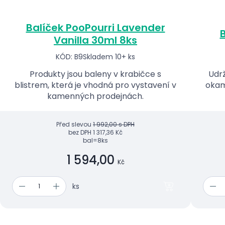
Balíček PooPourri Lavender
B
Vanilla 30ml 8ks
KÓD: B9
Skladem 10+ ks
Produkty jsou baleny v krabičce s
Udrž
blistrem, která je vhodná pro vystavení v
okam
kamenných prodejnách.
Před slevou
1 992,00 s DPH
bez DPH
1 317,36 Kč
bal=8ks
1 594,00
Kč
ks