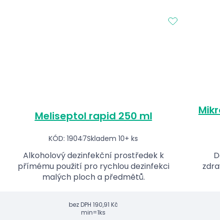
Mikr
Meliseptol rapid 250 ml
KÓD: 19047
Skladem 10+ ks
Alkoholový dezinfekční prostředek k
D
přímému použití pro rychlou dezinfekci
zdra
malých ploch a předmětů.
bez DPH
190,91 Kč
min=1ks