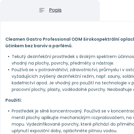
Popis
Cleamen Gastro Professional ODM širokospektrální oplac
účinkem bez barviv a parfémů.
Tekutý dezinfekční prostředek s širokým spektrem účinno
vhodný na plochy, povrchy, předměty a nástroje.
​Používá se v potravinářství, zdravotnictví, průmyslu i v o
vyžadujících zvýšený dezinfekční režim, např. sauny, solária
kadeřnictví apod. Je vhodný pro použití na technologie v p
pracovní plochy, plasty, voděodolné povrchy. Neobsahuje
Použití:
Prostředek je silně koncentrovaný. Používá se v koncentra
menší plochy aplikujte mechanickým rozprašovačem, na 
mopu. Vydezinfikované povrchy, které přichází do přímého
uplynutí expoziční doby, opláchněte pitnou vodou.