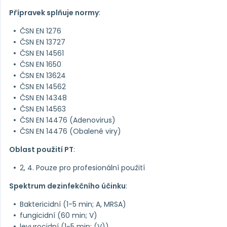
Přípravek splňuje normy
:
ČSN EN 1276
ČSN EN 13727
ČSN EN 14561
ČSN EN 1650
ČSN EN 13624
ČSN EN 14562
ČSN EN 14348
ČSN EN 14563
ČSN EN 14476 (Adenovirus)
ČSN EN 14476 (Obalené viry)
Oblast použití PT
:
2, 4. Pouze pro profesionální použití
Spektrum dezinfekčního účinku
:
Baktericidní (1-5 min; A, MRSA)
fungicidní (60 min; V)
levurocidní (1-5 min; (V))