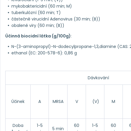
mykobaktericidní (60 min; M)
tuberkulózní (60 min; T)
částečně virucidní Adenovirus (30 min; (B))
obalené viry (60 min; (B))
Účinná biocidní látka (g/100g)
:
N-(3-aminopropyl)-N-dodecylpropane-1,3,diamine (CAS: 2
ethanol (EC: 200-578-6): 0,86 g
Dávkování
Účinek
A
MRSA
V
(V)
M
Doba
1-5
60
1-5
60
5 min