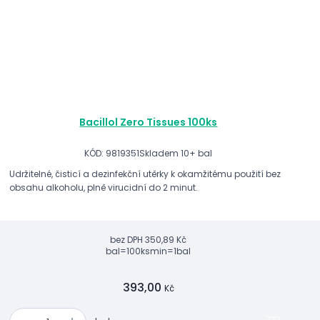
Bacillol Zero Tissues 100ks
KÓD: 9819351
Skladem 10+ bal
Udržitelné, čisticí a dezinfekční utěrky k okamžitému použití bez
obsahu alkoholu, plně virucidní do 2 minut.
bez DPH
350,89 Kč
bal=100ks
min=1bal
393,00
Kč