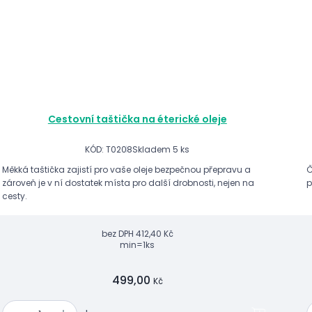
Cestovní taštička na éterické oleje
KÓD: T0208
Skladem 5 ks
Měkká taštička zajistí pro vaše oleje bezpečnou přepravu a
Č
zároveň je v ní dostatek místa pro další drobnosti, nejen na
p
cesty.
bez DPH
412,40 Kč
min=1ks
499,00
Kč