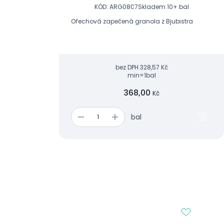
KÓD: ARG0807
Skladem 10+ bal
Ořechová zapečená granola z Bjubistra
bez DPH
328,57 Kč
min=1bal
368,00
Kč
bal