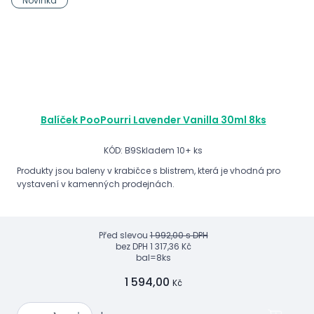
Novinka
Balíček PooPourri Lavender Vanilla 30ml 8ks
KÓD: B9
Skladem 10+ ks
Produkty jsou baleny v krabičce s blistrem, která je vhodná pro
vystavení v kamenných prodejnách.
Před slevou
1 992,00 s DPH
bez DPH
1 317,36 Kč
bal=8ks
1 594,00
Kč