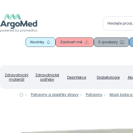
Novinky
Zachraň mě
E-poukazy
Zdravotnický
Zdravotnické
Dezinfekce
Diabetologie
Ak
materiál
potřeby
Potraviny a doplňky stravy
Potraviny
Müsli, kaše 