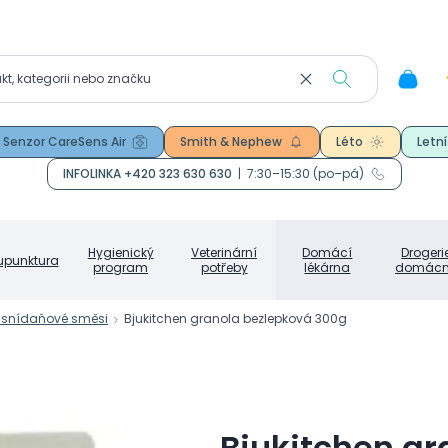
Senzor CareSens Air
Smith & Nephew
Léto
Letní
INFOLINKA +420 323 630 630
|
7:30–15:30 (po–pá)
Hygienický
Veterinární
Domácí
Drogeri
upunktura
program
potřeby
lékárna
domácn
a snídaňové směsi
Bjukitchen granola bezlepková 300g
Bjukitchen g