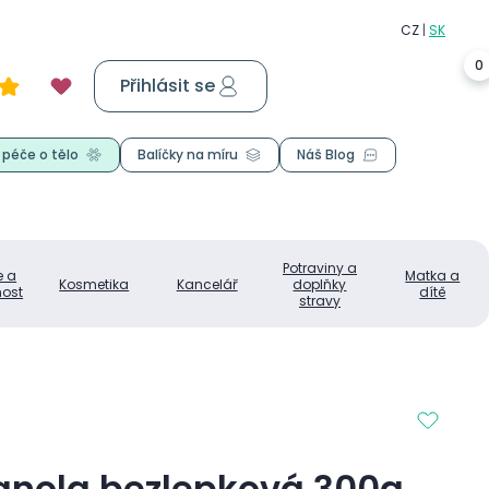
0
Přihlásit se
Košík
0,00 Kč
 péče o tělo
Balíčky na míru
Náš Blog
Potraviny a
e a
Matka a
Kosmetika
Kancelář
doplňky
ost
dítě
stravy
ranola bezlepková 300g