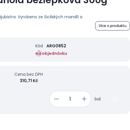
ubistra. Vyrobeno ze Sicilských mandlí a
Více o produktu
Kód
ARG0852
na objednávku
Cena bez DPH
310,71 Kč
bal