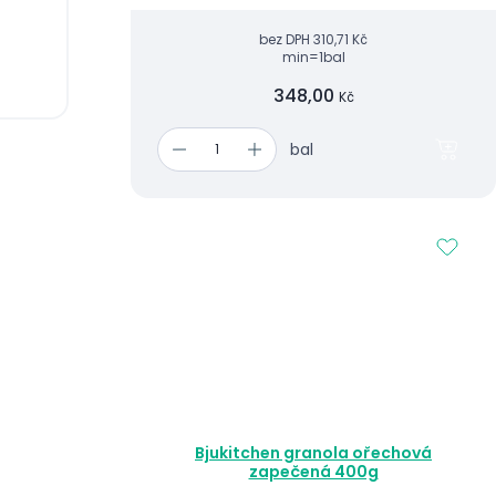
bez DPH
310,71 Kč
min=1bal
348,00
Kč
bal
Bjukitchen granola ořechová
zapečená 400g