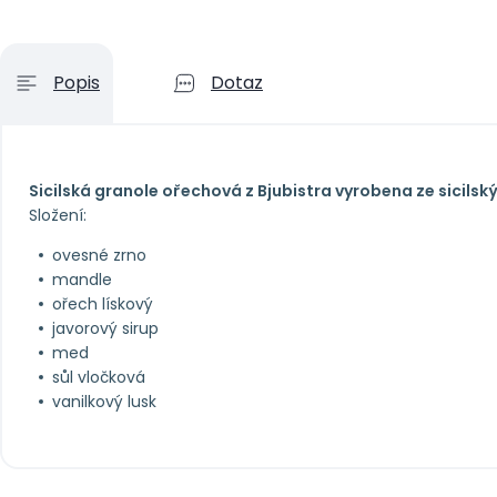
Popis
Dotaz
Sicilská granole ořechová z Bjubistra vyrobena ze sicilsk
Složení:
ovesné zrno
mandle
ořech lískový
javorový sirup
med
sůl vločková
vanilkový lusk