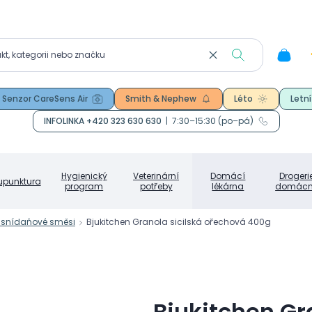
Senzor CareSens Air
Smith & Nephew
Léto
Letní
INFOLINKA +420 323 630 630
|
7:30–15:30 (po–pá)
Hygienický
Veterinární
Domácí
Drogeri
upunktura
program
potřeby
lékárna
domácn
a snídaňové směsi
Bjukitchen Granola sicilská ořechová 400g
Bjukitchen Gr