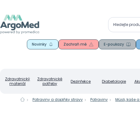
Novinky
Zachraň mě
E-poukazy
Zdravotnický
Zdravotnické
Dezinfekce
Diabetologie
Ak
materiál
potřeby
Potraviny a doplňky stravy
Potraviny
Müsli, kaše 