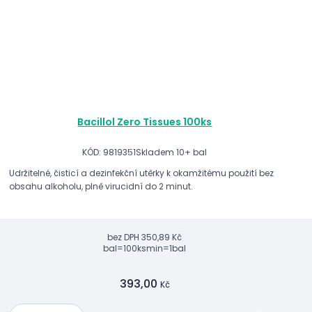
Bacillol Zero Tissues 100ks
KÓD: 9819351
Skladem 10+ bal
Udržitelné, čisticí a dezinfekční utěrky k okamžitému použití bez
obsahu alkoholu, plně virucidní do 2 minut.
bez DPH
350,89 Kč
bal=100ks
min=1bal
393,00
Kč