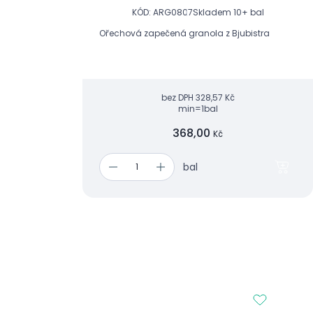
KÓD: ARG0807
Skladem 10+ bal
Ořechová zapečená granola z Bjubistra
bez DPH
328,57 Kč
min=1bal
368,00
Kč
bal