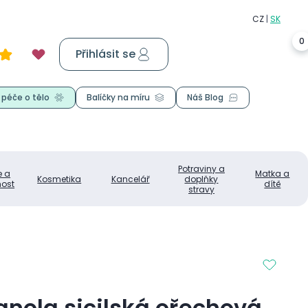
0
Přihlásit se
Košík
0,00 Kč
 péče o tělo
Balíčky na míru
Náš Blog
Potraviny a
e a
Matka a
Kosmetika
Kancelář
doplňky
ost
dítě
stravy
anola sicilská ořechová