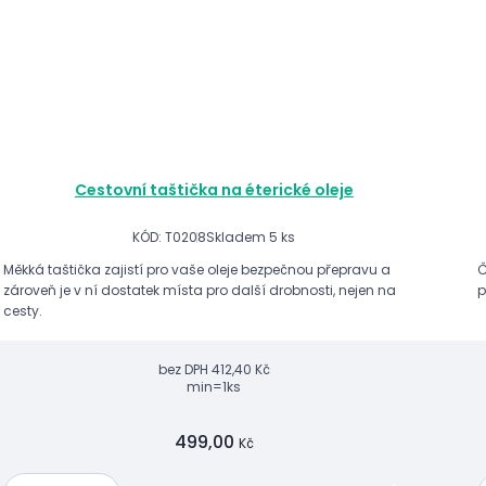
Cestovní taštička na éterické oleje
KÓD: T0208
Skladem 5 ks
Měkká taštička zajistí pro vaše oleje bezpečnou přepravu a
Č
zároveň je v ní dostatek místa pro další drobnosti, nejen na
p
cesty.
bez DPH
412,40 Kč
min=1ks
499,00
Kč