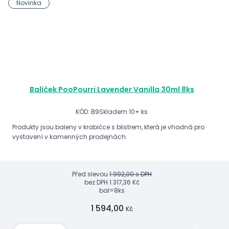
Novinka
Balíček PooPourri Lavender Vanilla 30ml 8ks
KÓD: B9
Skladem 10+ ks
Produkty jsou baleny v krabičce s blistrem, která je vhodná pro
vystavení v kamenných prodejnách.
Před slevou
1 992,00 s DPH
bez DPH
1 317,36 Kč
bal=8ks
1 594,00
Kč