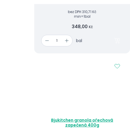
bez DPH
310,71 Kč
min=1bal
348,00
Kč
bal
Bjukitchen granola ořechová
zapečená 400g