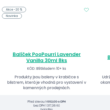
Akce -20 %
Novinka
Balíček PooPourri Lavender
B
Vanilla 30ml 8ks
KÓD: B9
Skladem 10+ ks
Produkty jsou baleny v krabičce s
Udrž
blistrem, která je vhodná pro vystavení v
okam
kamenných prodejnách.
Před slevou
1 992,00 s DPH
bez DPH
1 317,36 Kč
bal=8ks