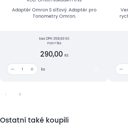
KÓD: Om0079
Skladem 6 ks
Adaptér Omron S síťový. ​Adaptér pro
Ven
Tonometry Omron.
ryc
bez DPH
258,93 Kč
min=1ks
290,00
Kč
ks
Ostatní také koupili