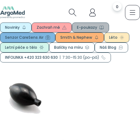
0
Novinky
Zachraň mě
E-poukazy
Senzor CareSens Air
Smith & Nephew
Léto
Letní péče o tělo
Balíčky na míru
Náš Blog
INFOLINKA +420 323 630 630
|
7:30–15:30 (po–pá)