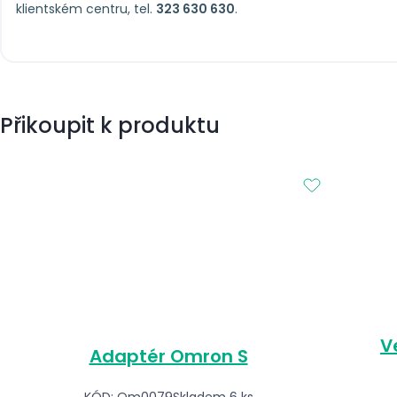
klientském centru, tel.
323 630 630
.
Přikoupit k produktu
V
Adaptér Omron S