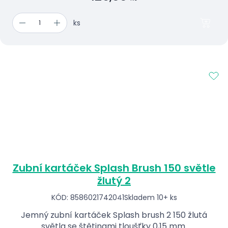
ks
Zubní kartáček Splash Brush 150 světle
žlutý 2
KÓD: 8586021742041
Skladem 10+ ks
Jemný zubní kartáček Splash brush 2 150 žlutá
světla se štětinami tloušťky 0,15 mm.