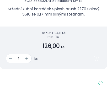
KÓD: 8586021741891
Skladem 10+ ks
Střední zubní kartáček Splash brush 2 170 fialový
5610 se 0,17 mm silnými štětinami.
bez DPH
104,13 Kč
min=1ks
126,00
Kč
ks