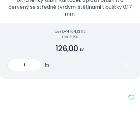
Ultra lehký zubní kartáček Splash brush 170
červený se středně tvrdými štětinami tloušťky 0,17
mm.
bez DPH
104,13 Kč
min=1ks
126,00
Kč
ks