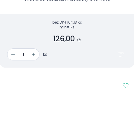
bez DPH
104,13 Kč
min=1ks
126,00
Kč
ks