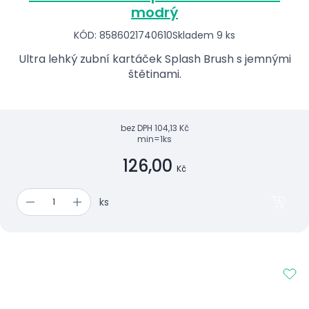
modrý
KÓD: 8586021740610
Skladem 9 ks
Ultra lehký zubní kartáček Splash Brush s jemnými
štětinami.
bez DPH
104,13 Kč
min=1ks
126,00
Kč
ks