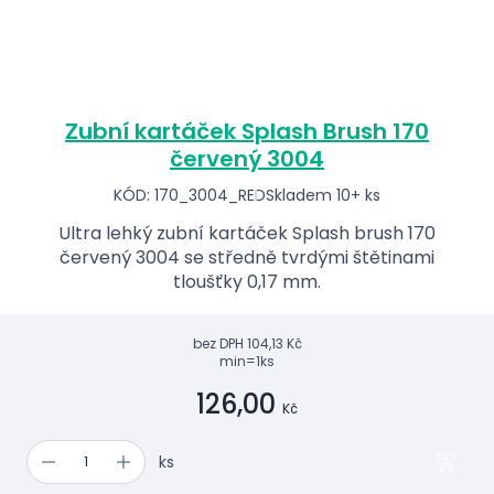
Zubní kartáček Splash Brush 170
červený 3004
KÓD: 170_3004_RED
Skladem 10+ ks
Ultra lehký zubní kartáček Splash brush 170
červený 3004 se středně tvrdými štětinami
tloušťky 0,17 mm.
bez DPH
104,13 Kč
min=1ks
126,00
Kč
ks