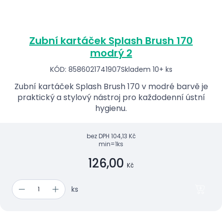
Zubní kartáček Splash Brush 170
modrý 2
KÓD: 8586021741907
Skladem 10+ ks
Zubní kartáček Splash Brush 170 v modré barvě je
praktický a stylový nástroj pro každodenní ústní
hygienu.
bez DPH
104,13 Kč
min=1ks
126,00
Kč
ks