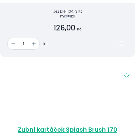
bez DPH
104,13 Kč
min=1ks
126,00
Kč
ks
Zubní kartáček Splash Brush 170