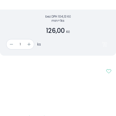
bez DPH
104,13 Kč
min=1ks
126,00
Kč
ks