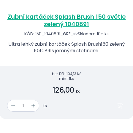
Zubní kartáček Splash Brush 150 světle
zelený 1040891
KÓD: 150_1040891_GRE_sv
Skladem 10+ ks
Ultra lehký zubní kartáček Splash Brush150 zelený
1040891s jemnými štětinami.
bez DPH
104,13 Kč
min=1ks
126,00
Kč
ks