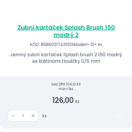
Zubní kartáček Splash Brush 150
modrý 2
KÓD: 8586021742102
Skladem 10+ ks
Jemný zubní kartáček Splash brush 2 150 modrý
se štětinami tloušťky 0,15 mm
bez DPH
104,13 Kč
min=1ks
126,00
Kč
ks