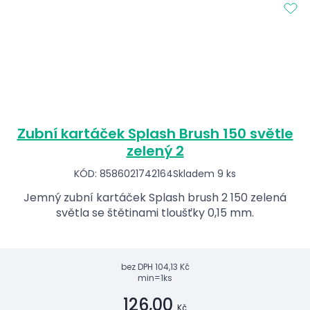
Zubní kartáček Splash Brush 150 světle
zelený 2
KÓD: 8586021742164
Skladem 9 ks
Jemný zubní kartáček Splash brush 2 150 zelená
světla se štětinami tloušťky 0,15 mm.
bez DPH
104,13 Kč
min=1ks
126,00
Kč