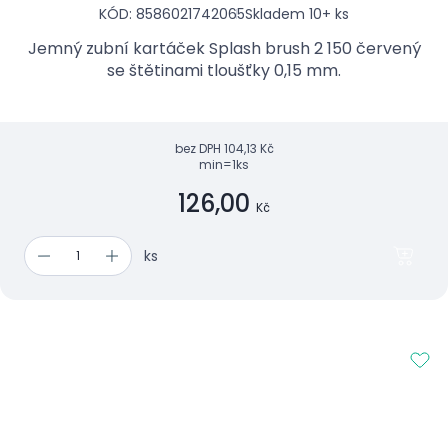
KÓD: 8586021742065
Skladem 10+ ks
Jemný zubní kartáček Splash brush 2 150 červený
se štětinami tloušťky 0,15 mm.
bez DPH
104,13 Kč
min=1ks
126,00
Kč
ks