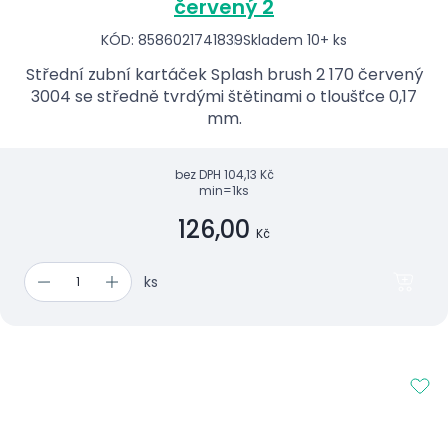
červený 2
KÓD: 8586021741839
Skladem 10+ ks
Střední zubní kartáček Splash brush 2 170 červený
3004 se středně tvrdými štětinami o tloušťce 0,17
mm.
bez DPH
104,13 Kč
min=1ks
126,00
Kč
ks