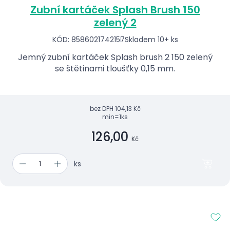
Zubní kartáček Splash Brush 150
zelený 2
KÓD: 8586021742157
Skladem 10+ ks
Jemný zubní kartáček Splash brush 2 150 zelený
se štětinami tloušťky 0,15 mm.
bez DPH
104,13 Kč
min=1ks
126,00
Kč
ks