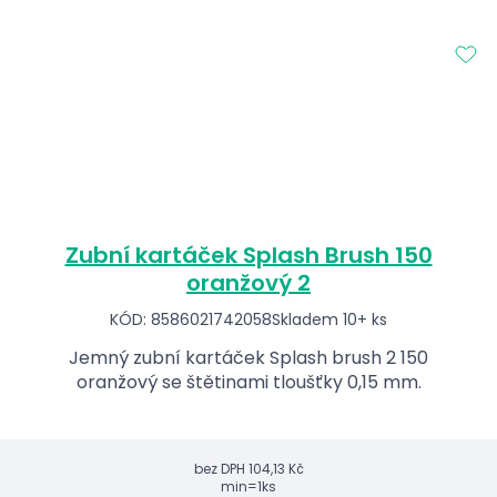
Zubní kartáček Splash Brush 150
oranžový 2
KÓD: 8586021742058
Skladem 10+ ks
Jemný zubní kartáček Splash brush 2 150
oranžový se štětinami tloušťky 0,15 mm.
bez DPH
104,13 Kč
min=1ks