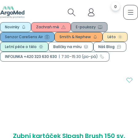
0
Novinky
Zachraň mě
E-poukazy
Senzor CareSens Air
Smith & Nephew
Léto
Letní péče o tělo
Balíčky na míru
Náš Blog
INFOLINKA +420 323 630 630
|
7:30–15:30 (po–pá)
Zubní kartáček Slpash Brush 150 sv.