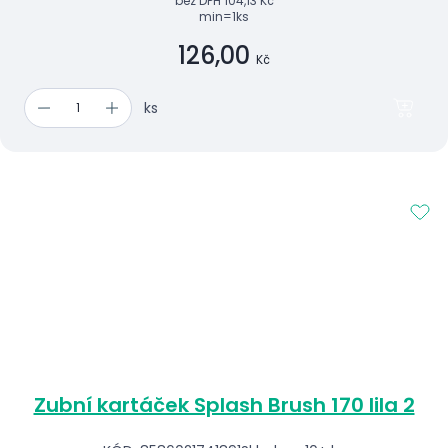
bez DPH
104,13 Kč
min=1ks
126,00
Kč
ks
Zubní kartáček Splash Brush 170 lila 2