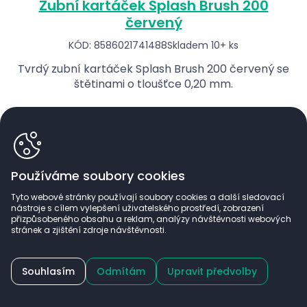
Zubní kartáček Splash Brush 200
červený
KÓD: 8586021741488
Skladem 10+ ks
Tvrdý zubní kartáček Splash Brush 200 červený se
štětinami o tloušťce 0,20 mm.
bez DPH
104,13 Kč
min=1ks
126,00
Používáme soubory cookies
Kč
Tyto webové stránky používají soubory cookies a další sledovací
nástroje s cílem vylepšení uživatelského prostředí, zobrazení
ks
přizpůsobeného obsahu a reklam, analýzy návštěvnosti webových
stránek a zjištění zdroje návštěvnosti.
Lékařům a zdravotnickým zařízením nabízíme po
Souhlasím
Odmítám
Upravit předvolby
registraci zvýhodněné ceny a exkluzivní sortiment.
Zaregistrujte se a nakupujte výhodněji.