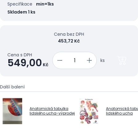
Specifikace
min=1ks
Skladem 1 ks
Cena bez DPH
453,72 Kč
Cena s DPH
549,00
ks
Kč
Další balení
Anatomická tabulka
Anatomická tab
lidského ucha-výprodej
lidského ucha