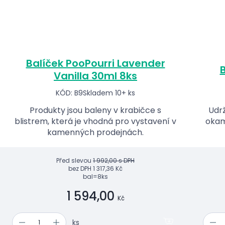
Balíček PooPourri Lavender
B
Vanilla 30ml 8ks
KÓD: B9
Skladem 10+ ks
Produkty jsou baleny v krabičce s
Udrž
blistrem, která je vhodná pro vystavení v
okam
kamenných prodejnách.
Před slevou
1 992,00 s DPH
bez DPH
1 317,36 Kč
bal=8ks
1 594,00
Kč
ks