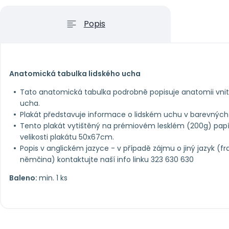
Popis
Anatomická tabulka lidského ucha
Tato anatomická tabulka podrobně popisuje anatomii vnitř
ucha.
Plakát představuje informace o lidském uchu v barevných
Tento plakát vytištěný na prémiovém lesklém (200g) pap
velikosti plakátu 50x67cm.
Popis v anglickém jazyce - v případě zájmu o jiný jazyk (fr
němčina) kontaktujte naší info linku 323 630 630
Baleno:
min. 1 ks