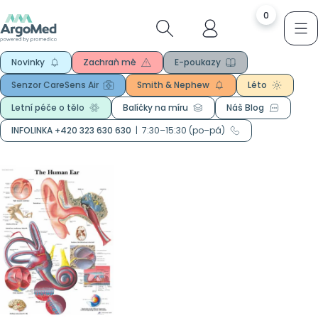
0
Novinky
Zachraň mě
E-poukazy
Senzor CareSens Air
Smith & Nephew
Léto
Letní péče o tělo
Balíčky na míru
Náš Blog
INFOLINKA +420 323 630 630
|
7:30–15:30 (po–pá)