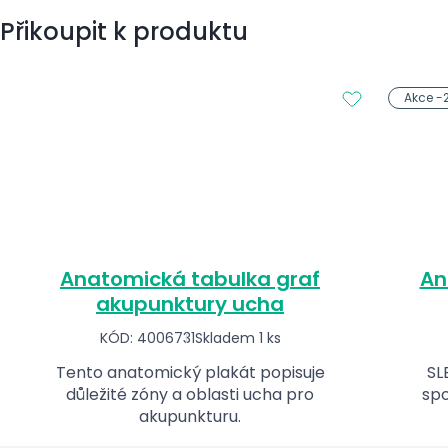
Přikoupit k produktu
Akce -
Anatomická tabulka graf
An
akupunktury ucha
KÓD: 4006731
Skladem 1 ks
Tento anatomický plakát popisuje
SL
důležité zóny a oblasti ucha pro
spo
akupunkturu.