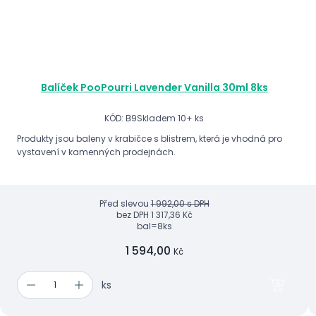
Balíček PooPourri Lavender Vanilla 30ml 8ks
KÓD: B9
Skladem 10+ ks
Produkty jsou baleny v krabičce s blistrem, která je vhodná pro
vystavení v kamenných prodejnách.
Před slevou
1 992,00 s DPH
bez DPH
1 317,36 Kč
bal=8ks
1 594,00
Kč
ks