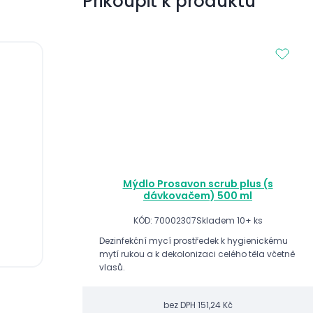
Přikoupit k produktu
Mýdlo Prosavon scrub plus (s
dávkovačem) 500 ml
KÓD: 70002307
Skladem 10+ ks
Dezinfekční mycí prostředek k hygienickému
mytí rukou a k dekolonizaci celého těla včetně
vlasů.
bez DPH
151,24 Kč