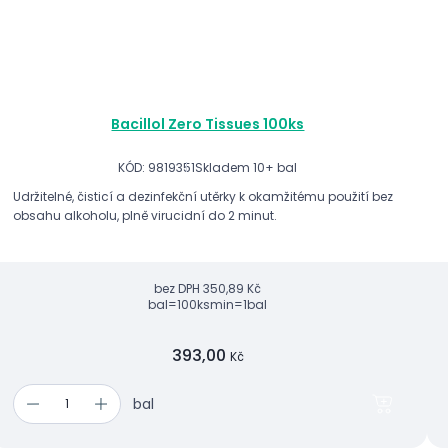
Bacillol Zero Tissues 100ks
KÓD: 9819351
Skladem 10+ bal
Udržitelné, čisticí a dezinfekční utěrky k okamžitému použití bez
obsahu alkoholu, plně virucidní do 2 minut.
bez DPH
350,89 Kč
bal=100ks
min=1bal
393,00
Kč
bal