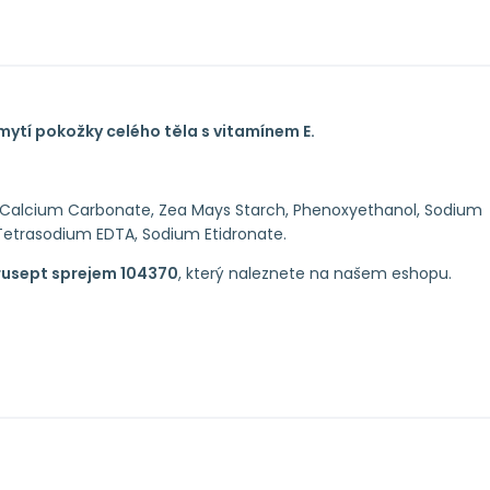
mytí pokožky celého těla s vitamínem E.
, Calcium Carbonate, Zea Mays Starch, Phenoxyethanol, Sodium
 Tetrasodium EDTA, Sodium Etidronate.
rusept sprejem 104370
, který naleznete na našem eshopu.