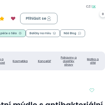
0
Přihlásit se
Košík
0,00 Kč
 péče o tělo
Balíčky na míru
Náš Blog
Potraviny a
e a
Matka a
Kosmetika
Kancelář
doplňky
ost
dítě
stravy
etní mýdlo s antibakteriální