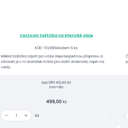
Cestovní taštička na éterické oleje
KÓD: T0208
Skladem 5 ks
Měkká taštička zajistí pro vaše oleje bezpečnou přepravu a
Č
zároveň je v ní dostatek místa pro další drobnosti, nejen na
p
cesty.
bez DPH
412,40 Kč
min=1ks
499,00
Kč
ks