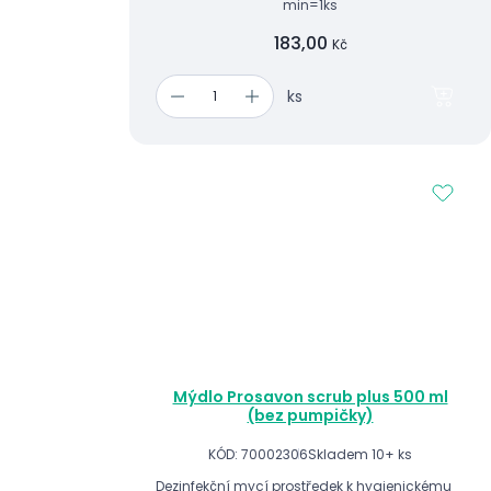
min=1ks
183,00
Kč
ks
Mýdlo Prosavon scrub plus 500 ml
(bez pumpičky)
KÓD: 70002306
Skladem 10+ ks
Dezinfekční mycí prostředek k hygienickému