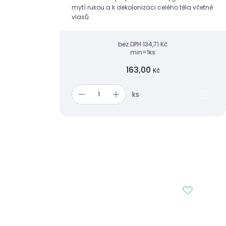
mytí rukou a k dekolonizaci celého těla včetně
vlasů.
bez DPH
134,71 Kč
min=1ks
163,00
Kč
ks