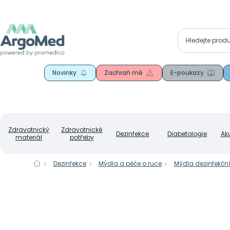
Novinky
Zachraň mě
E-poukazy
Zdravotnický
Zdravotnické
Dezinfekce
Diabetologie
Ak
materiál
potřeby
Dezinfekce
Mýdla a péče o ruce
Mýdla dezinfekčn