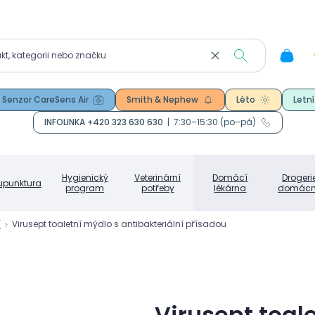
Senzor CareSens Air
Smith & Nephew
Léto
Letní
INFOLINKA +420 323 630 630
|
7:30–15:30 (po–pá)
Hygienický
Veterinární
Domácí
Drogeri
upunktura
program
potřeby
lékárna
domácn
í
Virusept toaletní mýdlo s antibakteriální přísadou
Virusept toal