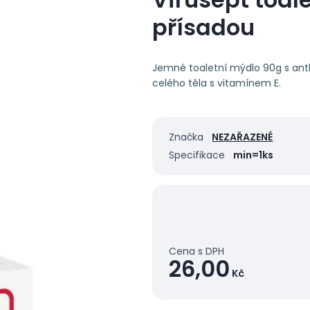
přísadou
Jemné toaletní mýdlo 90g s antb
celého těla s vitamínem E.
Značka
NEZAŘAZENÉ
Specifikace
min=1ks
Cena s DPH
26,00
Kč