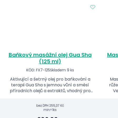
Baňkový masážní olej Gua Sha
Mas
(125 ml)
KÓD: FX7-125
Skladem 9 ks
Aktivující a šetrný olej pro baňkování a
Mas
terapii Gua Sha s jemnou vůní a směsí
růže
přírodních olejů a extraktů, vhodný pro
Ve
běžné recepty TCM.
bez DPH
255,37 Kč
min=1ks