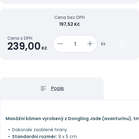
Cena bez DPH
197,52 Kč
Cena s DPH
239,00
ks
Kč
Popis
Masážní kámen vyrobený z Dongling Jade (avanturínu), t
Dokonale zaoblené hrany
Standardní rozměr:
9 x 5 cm.