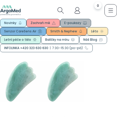
0
Novinky
Zachraň mě
E-poukazy
Senzor CareSens Air
Smith & Nephew
Léto
Letní péče o tělo
Balíčky na míru
Náš Blog
INFOLINKA +420 323 630 630
|
7:30–15:30 (po–pá)