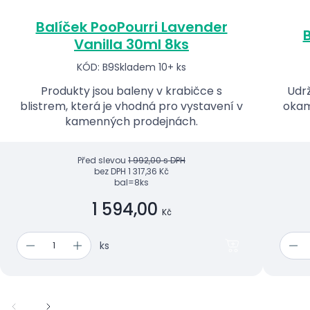
Balíček PooPourri Lavender
B
Vanilla 30ml 8ks
KÓD: B9
Skladem 10+ ks
Produkty jsou baleny v krabičce s
Udrž
blistrem, která je vhodná pro vystavení v
okam
kamenných prodejnách.
Před slevou
1 992,00 s DPH
bez DPH
1 317,36 Kč
bal=8ks
1 594,00
Kč
ks