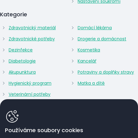
Nastavení soukromí
Kategorie
Zdravotnický materiál
Domácí lékárna
Zdravotnické potřeby
Drogerie a domácnost
Dezinfekce
Kosmetika
Diabetologie
Kancelář
Akupunktura
Potraviny a doplňky stravy
Hygienický program
Matka a dítě
Veterinární potřeby
Používáme soubory cookies